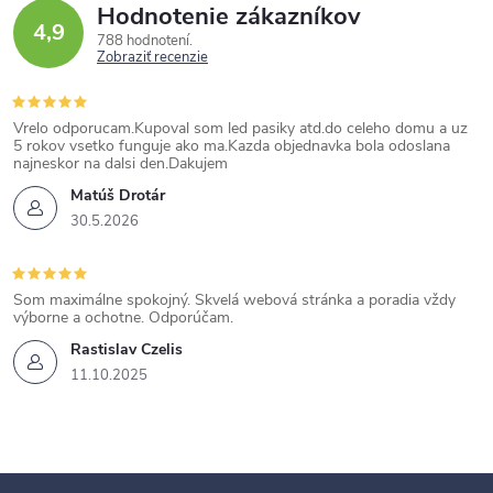
Hodnotenie zákazníkov
4,9
788 hodnotení
Zobraziť recenzie
Vrelo odporucam.Kupoval som led pasiky atd.do celeho domu a uz
5 rokov vsetko funguje ako ma.Kazda objednavka bola odoslana
najneskor na dalsi den.Dakujem
Matúš Drotár
30.5.2026
Som maximálne spokojný. Skvelá webová stránka a poradia vždy
výborne a ochotne. Odporúčam.
Rastislav Czelis
11.10.2025