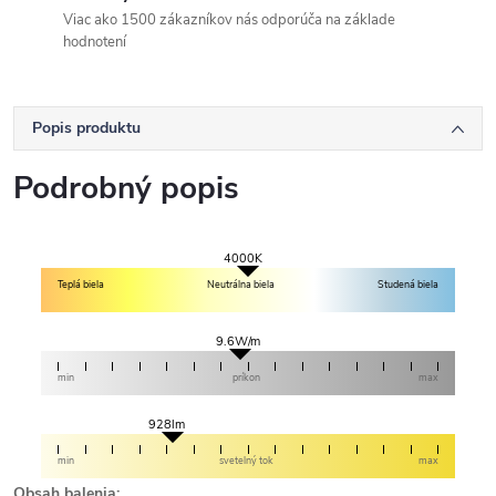
Viac ako 1500 zákazníkov nás odporúča na základe
hodnotení
Popis produktu
Podrobný popis
4000K
Teplá biela
Neutrálna biela
Studená biela
9.6W/m
min
príkon
max
928lm
min
svetelný tok
max
Obsah balenia: