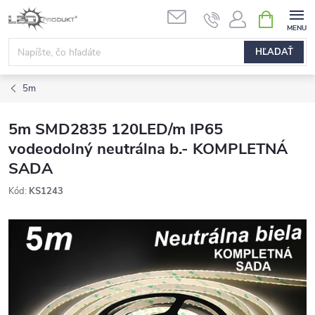
Prejsť
NÁKUPN
na
KOŠÍK
obsah
HĽADAŤ
5m
5m SMD2835 120LED/m IP65
vodeodolný neutrálna b.- KOMPLETNÁ
SADA
Kód:
KS1243