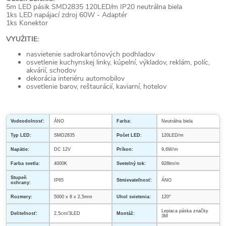
5m
LED pásik SMD2835 120LED/m IP20 neutrálna biela
1ks LED napájací zdroj 60W - Adaptér
1ks Konektor
VYUŽITIE:
nasvietenie sadrokartónových podhladov
osvetlenie kuchynskej linky, kúpelní, výkladov, reklám, políc,
akvárií, schodov
dekorácia interiéru automobilov
osvetlenie barov, reštaurácií, kaviarní, hotelov
Vodeodolnosť:
ÁNO
Farba:
Neutrálna biela
Typ LED:
SMD2835
Počet LED:
120LED/m
Napätie:
DC 12V
Príkon:
9,6W/m
Farba svetla:
4000K
Svetelný tok:
928lm/m
Stupeň
IP65
Stmievateľnosť:
ÁNO
ochrany:
Rozmery:
5000 x 8 x 2,5mm
Uhol svietenia:
120°
Lepiaca páska značky
Deliteľnosť:
2,5cm/3LED
Montáž:
3M