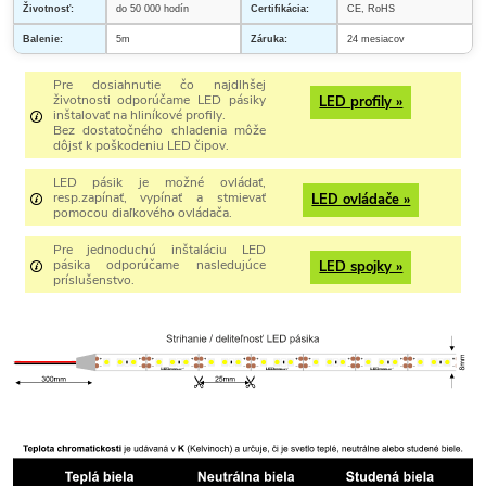
Životnosť:
do 50 000 hodín
Certifikácia:
CE, RoHS
Balenie:
5m
Záruka:
24 mesiacov
Pre dosiahnutie čo najdlhšej
životnosti odporúčame LED pásiky
LED profily »
inštalovať na hliníkové profily.
Bez dostatočného chladenia môže
dôjsť k poškodeniu LED čipov.
LED pásik je možné ovládať,
resp.zapínať, vypínať a stmievať
LED ovládače »
pomocou diaľkového ovládača.
Pre jednoduchú inštaláciu LED
pásika odporúčame nasledujúce
LED spojky »
príslušenstvo.