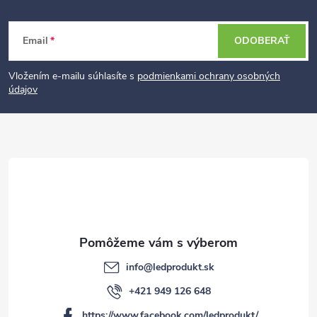
Z
Email
ODOBERAŤ
á
p
Vložením e-mailu súhlasíte s
podmienkami ochrany osobných
údajov
ä
t
i
e
info
@
ledprodukt.sk
+421 949 126 648
https://www.facebook.com/ledprodukt/