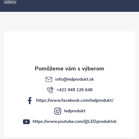
údajov
ä
t
i
e
info
@
ledprodukt.sk
+421 949 126 648
https://www.facebook.com/ledprodukt/
ledprodukt
https://www.youtube.com/@LEDproduktsk