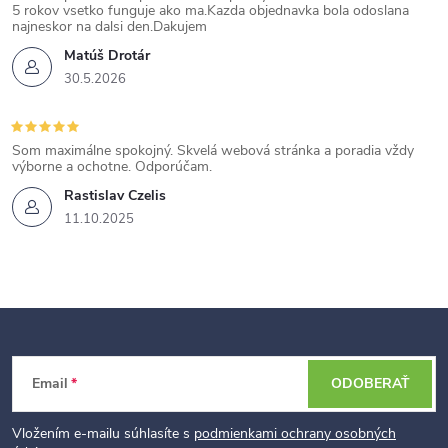
5 rokov vsetko funguje ako ma.Kazda objednavka bola odoslana
najneskor na dalsi den.Dakujem
Matúš Drotár
30.5.2026
Som maximálne spokojný. Skvelá webová stránka a poradia vždy
výborne a ochotne. Odporúčam.
Rastislav Czelis
11.10.2025
Z
Email
ODOBERAŤ
á
p
Vložením e-mailu súhlasíte s
podmienkami ochrany osobných