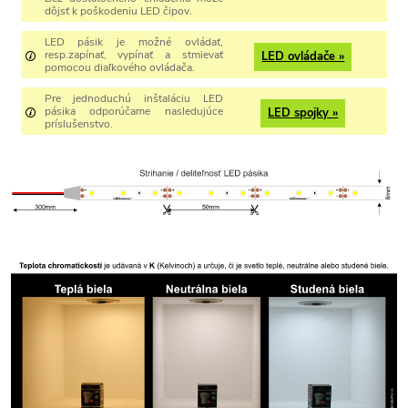
dôjsť k poškodeniu LED čipov.
LED pásik je možné ovládať,
resp.zapínať, vypínať a stmievať
LED ovládače »
pomocou diaľkového ovládača.
Pre jednoduchú inštaláciu LED
pásika odporúčame nasledujúce
LED spojky »
príslušenstvo.