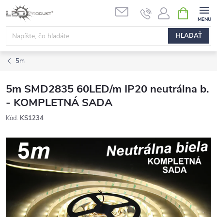
Prejsť
NÁKUPN
na
KOŠÍK
obsah
HĽADAŤ
5m
5m SMD2835 60LED/m IP20 neutrálna b.
- KOMPLETNÁ SADA
Kód:
KS1234