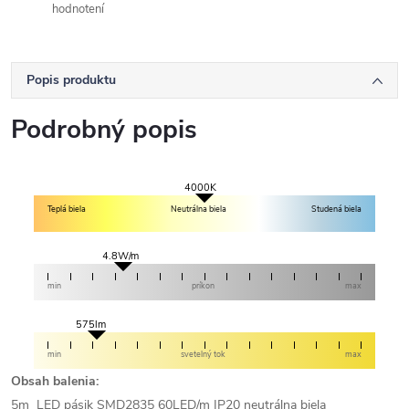
hodnotení
Popis produktu
Podrobný popis
4000K
Teplá biela
Neutrálna biela
Studená biela
4.8W/m
min
príkon
max
575lm
min
svetelný tok
max
Obsah balenia:
5m LED pásik SMD2835 60LED/m IP20 neutrálna biela