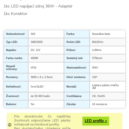
1ks LED napájací zdroj 36W - Adaptér
1ks Konektor
Vodeodolnosť:
NIE
Farba:
Neutrálna biela
Typ LED:
SMD2835
Počet LED:
60LED/m
Napätie:
DC 12V
Príkon:
4,8W/m
Farba svetla:
4000K
Svetelný tok:
575lm/m
Stupeň
IP20
Stmievateľnosť:
ÁNO
ochrany:
Rozmery:
5000 x 8 x 2,5mm
Uhol svietenia:
120°
Lepiaca páska značky
Deliteľnosť:
5cm/3LED
Montáž:
3M
Životnosť:
do 50 000 hodín
Certifikácia:
CE, RoHS
Balenie:
5m
Záruka:
24 mesiacov
Pre dosiahnutie čo najdlhšej
životnosti odporúčame LED pásiky
LED profily »
inštalovať na hliníkové profily.
Bez dostatočného chladenia môže