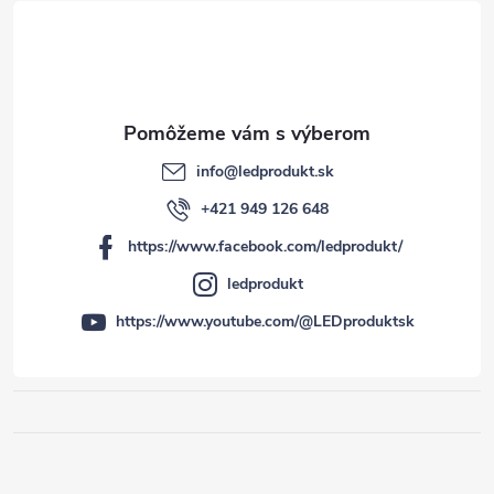
e
info
@
ledprodukt.sk
+421 949 126 648
https://www.facebook.com/ledprodukt/
ledprodukt
https://www.youtube.com/@LEDproduktsk