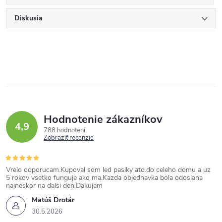
Diskusia
Hodnotenie zákazníkov
4,9
788 hodnotení
Zobraziť recenzie
Vrelo odporucam.Kupoval som led pasiky atd.do celeho domu a uz
5 rokov vsetko funguje ako ma.Kazda objednavka bola odoslana
najneskor na dalsi den.Dakujem
Matúš Drotár
30.5.2026