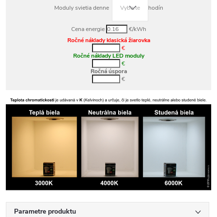
Moduly svietia denne
hodín
Cena energie
€/kWh
Ročné náklady klasická žiarovka
€
Ročné náklady LED moduly
€
Ročná úspora
€
Parametre produktu