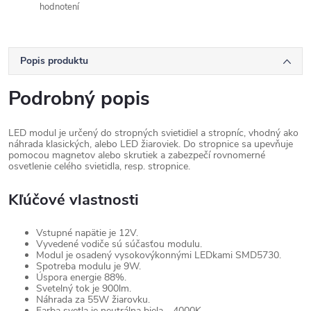
hodnotení
Popis produktu
Podrobný popis
LED modul je určený do stropných svietidiel a stropníc, vhodný ako
náhrada klasických, alebo LED žiaroviek. Do stropnice sa upevňuje
pomocou magnetov alebo skrutiek a zabezpečí rovnomerné
osvetlenie celého svietidla, resp. stropnice.
Kľúčové vlastnosti
Vstupné napätie je 12V.
Vyvedené vodiče sú súčasťou modulu.
Modul je osadený vysokovýkonnými LEDkami SMD5730.
Spotreba modulu je 9W.
Úspora energie 88%.
Svetelný tok je 900lm.
Náhrada za 55W žiarovku.
Farba svetla je neutrálna biela - 4000K.