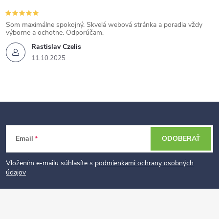
Som maximálne spokojný. Skvelá webová stránka a poradia vždy
výborne a ochotne. Odporúčam.
Rastislav Czelis
11.10.2025
Z
Email
ODOBERAŤ
á
p
Vložením e-mailu súhlasíte s
podmienkami ochrany osobných
údajov
ä
t
i