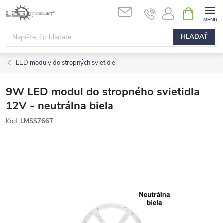
Prejsť
NÁKUPN
na
KOŠÍK
obsah
HĽADAŤ
LED moduly do stropných svietidiel
9W LED modul do stropného svietidla
12V - neutrálna biela
Kód:
LMSS766T