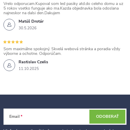
Vrelo odporucam.Kupoval som led pasiky atd.do celeho domu a uz
5 rokov vsetko funguje ako ma.Kazda objednavka bola odoslana
najneskor na dalsi den.Dakujem
Matúš Drotár
30.5.2026
Som maximálne spokojný. Skvelá webová stránka a poradia vždy
výborne a ochotne. Odporúčam.
Rastislav Czelis
11.10.2025
Z
Email
ODOBERAŤ
á