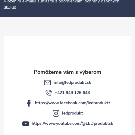
p
Vložením e-mailu súhlasíte s
podmienkami ochrany osobných
údajov
ä
t
i
e
info
@
ledprodukt.sk
+421 949 126 648
https://www.facebook.com/ledprodukt/
ledprodukt
https://www.youtube.com/@LEDproduktsk