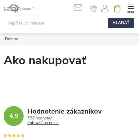
Prejsť
NÁKUPN
na
KOŠÍK
obsah
HĽADAŤ
Domov
Ako nakupovať
Hodnotenie zákazníkov
4,9
788 hodnotení
Zobraziť recenzie