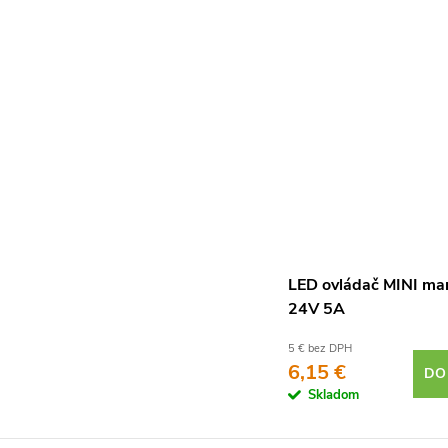
LED ovládač MINI ma
24V 5A
5 € bez DPH
6,15 €
DO
Skladom