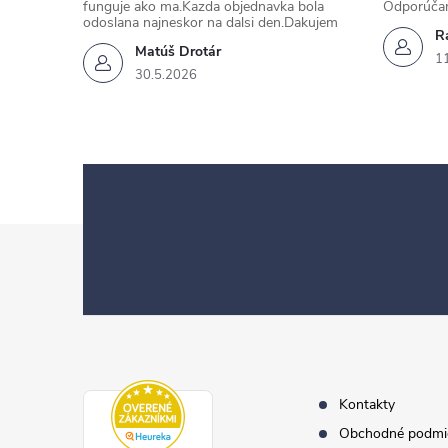
funguje ako ma.Kazda objednavka bola
Odporúča
odoslana najneskor na dalsi den.Dakujem
Ra
Matúš Drotár
1
30.5.2026
Z
á
p
ä
t
i
e
Kontakty
Obchodné podmi