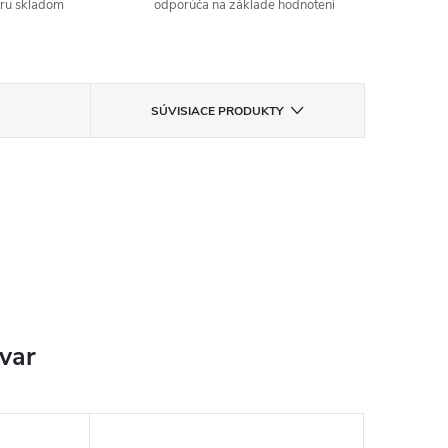
aru skladom
odporúča na základe hodnotení
SÚVISIACE PRODUKTY
ovar