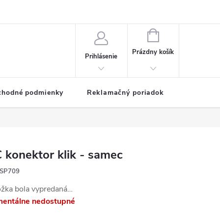
NÁKUPNÝ
KOŠÍK
Prázdny košík
Prihlásenie
chodné podmienky
Reklamačný poriadok
 konektor klik - samec
SP709
ožka bola vypredaná…
entálne nedostupné