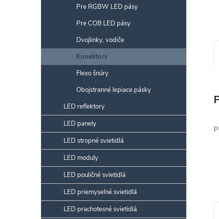
Pre RGBW LED pásy
Pre COB LED pásy
Dvojlinky, vodiče
Konektory
Flexo šnúry
Obojstranné lepiace pásky
LED reflektory
LED panely
P
LED stropné svietidlá
LED moduly
LED pouličné svietidlá
LED priemyselné svietidlá
LED prachotesné svietidlá