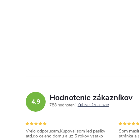
Hodnotenie zákazníkov
4,9
Zobraziť recenzie
788 hodnotení
Vrelo odporucam.Kupoval som led pasiky
Som maxim
atd.do celeho domu a uz 5 rokov vsetko
stránka a 