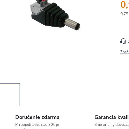
0
0,75
Jedn
cena
Znač
Doručenie zdarma
Garancia kvali
Pri objednávke nad 90€ je
Sme priamy dovozc