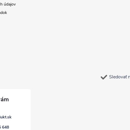
h údajov
adok
Sledovať 
ukt.sk
6 648