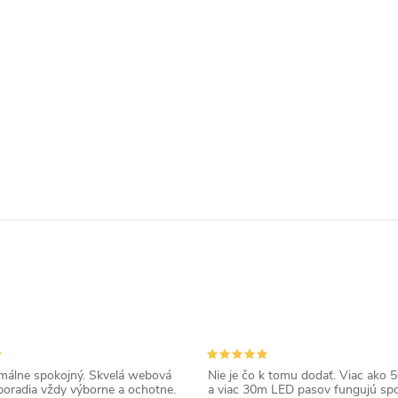
álne spokojný. Skvelá webová
Nie je čo k tomu dodať. Viac ako 50
poradia vždy výborne a ochotne.
a viac 30m LED pasov fungujú spo