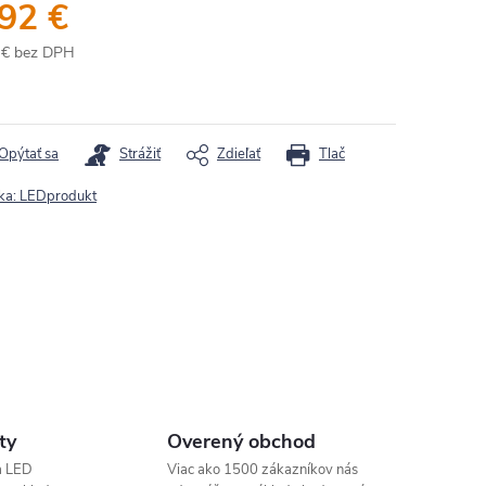
,92 €
 € bez DPH
otková
:
Opýtať sa
Strážiť
Zdieľať
Tlač
ka:
LEDprodukt
ty
Overený obchod
a LED
Viac ako 1500 zákazníkov nás