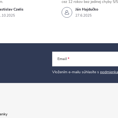
m.
cez 12 rokov bez jedinej chyby 5/5
stislav Czelis
Ján Hajdučko
1.10.2025
27.6.2025
Email
Vložením e-mailu súhlasíte s
podmienka
enky