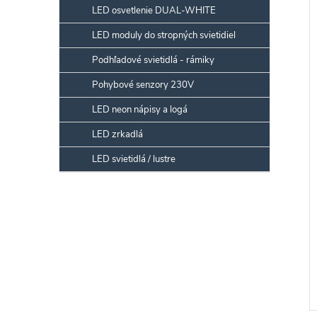
LED osvetlenie DUAL-WHITE
LED moduly do stropných svietidiel
Podhľadové svietidlá - rámiky
Pohybové senzory 230V
LED neon nápisy a logá
LED zrkadlá
LED svietidlá / lustre