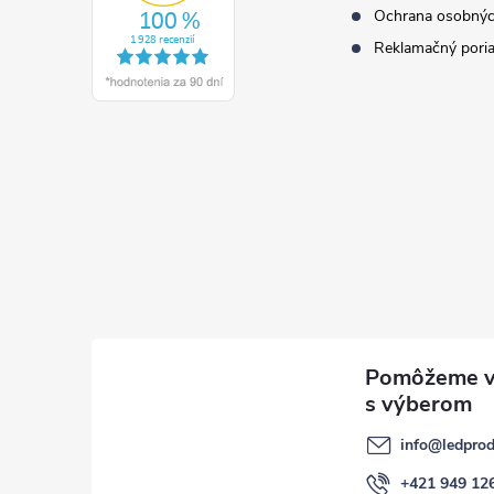
Ochrana osobnýc
Reklamačný pori
info
@
ledprod
+421 949 12