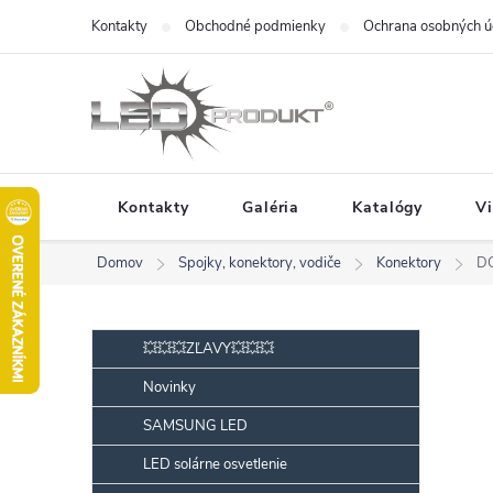
Prejsť
Kontakty
Obchodné podmienky
Ochrana osobných ú
na
obsah
Kontakty
Galéria
Katalógy
V
Domov
Spojky, konektory, vodiče
Konektory
DC
B
Preskočiť
💥💥💥ZĽAVY💥💥💥
kategórie
o
Novinky
č
SAMSUNG LED
n
ý
LED solárne osvetlenie