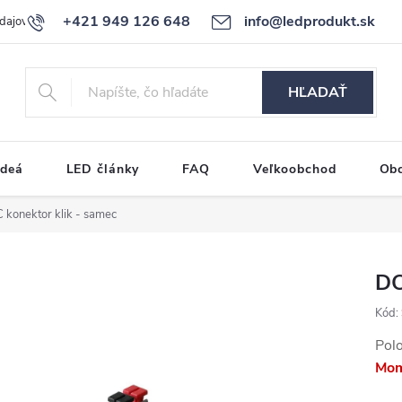
+421 949 126 648
info@ledprodukt.sk
dajov
Reklamačný poriadok
HĽADAŤ
ideá
LED články
FAQ
Veľkoobchod
Ob
 konektor klik - samec
DC
Kód:
Pol
Mom