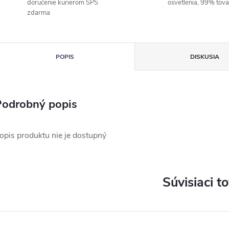
doručenie kurierom SPS
osvetlenia, 99% tov
zdarma
POPIS
DISKUSIA
Podrobný popis
opis produktu nie je dostupný
Súvisiaci t