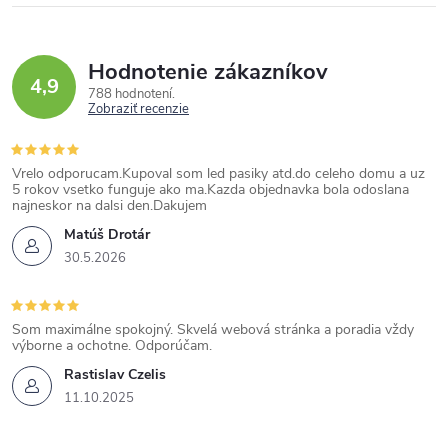
Hodnotenie zákazníkov
4,9
788 hodnotení
Zobraziť recenzie
Vrelo odporucam.Kupoval som led pasiky atd.do celeho domu a uz
5 rokov vsetko funguje ako ma.Kazda objednavka bola odoslana
najneskor na dalsi den.Dakujem
Matúš Drotár
30.5.2026
Som maximálne spokojný. Skvelá webová stránka a poradia vždy
výborne a ochotne. Odporúčam.
Rastislav Czelis
11.10.2025