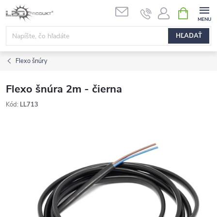
Prejsť
NÁKUPN
na
KOŠÍK
obsah
HĽADAŤ
Flexo šnúry
Flexo šnúra 2m - čierna
Kód:
LL713