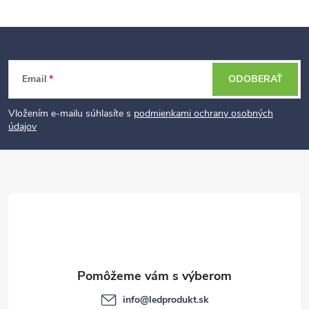
Z
Email
ODOBERAŤ
á
p
Vložením e-mailu súhlasíte s
podmienkami ochrany osobných
údajov
ä
t
i
e
info
@
ledprodukt.sk