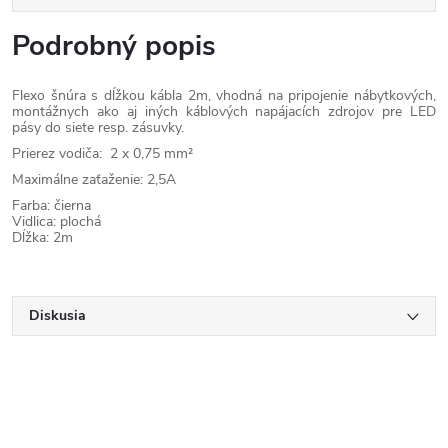
Podrobný popis
Flexo šnúra s dĺžkou kábla 2m, vhodná na pripojenie nábytkových,
montážnych ako aj iných káblových napájacích zdrojov pre LED
pásy do siete resp. zásuvky.
Prierez vodiča:
2 x 0,75 mm²
Maximálne zaťaženie: 2,5A
Farba: čierna
Vidlica: plochá
Dĺžka: 2m
Diskusia