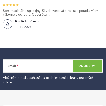
Som maximálne spokojný. Skvelá webová stránka a poradia vždy
výborne a ochotne. Odporúčam.
Rastislav Czelis
11.10.2025
Z
Email
ODOBERAŤ
á
p
Vložením e-mailu súhlasíte s
podmienkami ochrany osobných
údajov
ä
t
i
e