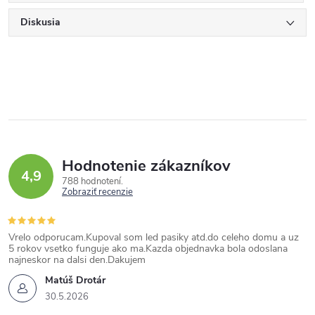
Diskusia
Hodnotenie zákazníkov
4,9
788 hodnotení
Zobraziť recenzie
Vrelo odporucam.Kupoval som led pasiky atd.do celeho domu a uz
5 rokov vsetko funguje ako ma.Kazda objednavka bola odoslana
najneskor na dalsi den.Dakujem
Matúš Drotár
30.5.2026