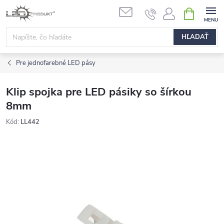
Prejsť
NÁKUPN
na
KOŠÍK
obsah
HĽADAŤ
Pre jednofarebné LED pásy
Klip spojka pre LED pásiky so šírkou
8mm
Kód:
LL442