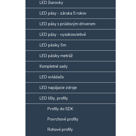
p
LED žiarovky
a
LED pásy - záruka 5 rokov
n
LED pásy s prúdovým driverom
e
l
LED pásy - vysokosvietivé
LED pásiky 5m
LED pásiky metráž
Kompletné sady
LED ovládače
LED napájacie zdroje
LED lišty, profily
Profily do SDK
Povrchové profily
Rohové profily