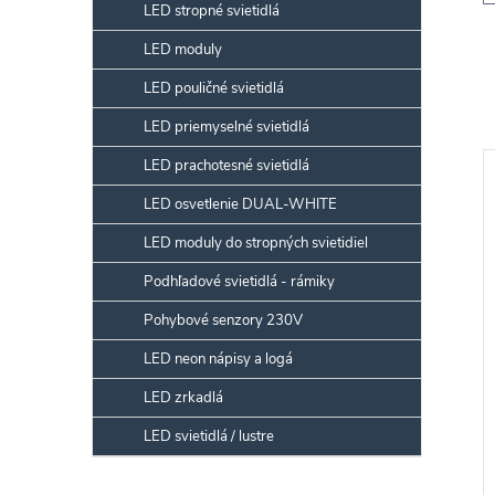
LED stropné svietidlá
LED moduly
LED pouličné svietidlá
LED priemyselné svietidlá
LED prachotesné svietidlá
LED osvetlenie DUAL-WHITE
LED moduly do stropných svietidiel
Podhľadové svietidlá - rámiky
Pohybové senzory 230V
LED neon nápisy a logá
LED zrkadlá
LED svietidlá / lustre