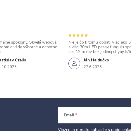
álne spokojný. Skvelá webová
Nie je čo k tomu dodať. Viac ako 50
poradia vždy výborne a ochotne.
a viac 30m LED pasov fungujú spo
m.
cez 12 rokov bez jedinej chyby 5/5
stislav Czelis
Ján Hajdučko
1.10.2025
27.6.2025
Email
Vložením e-mailu súhlasíte s
podmienka