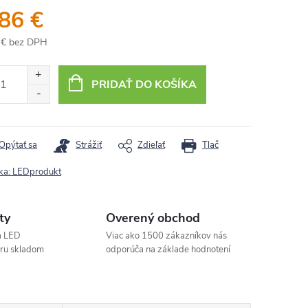
,86 €
 € bez DPH
otková
:
PRIDAŤ DO KOŠÍKA
Opýtať sa
Strážiť
Zdieľať
Tlač
ka:
LEDprodukt
ty
Overený obchod
a LED
Viac ako 1500 zákazníkov nás
aru skladom
odporúča na základe hodnotení