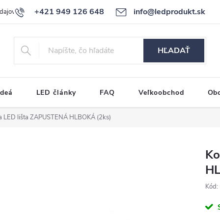
+421 949 126 648
info@ledprodukt.sk
dajov
Reklamačný poriadok
HĽADAŤ
ideá
LED články
FAQ
Veľkoobchod
Ob
a LED lišta ZAPUSTENÁ HLBOKÁ (2ks)
Ko
HL
Kód: