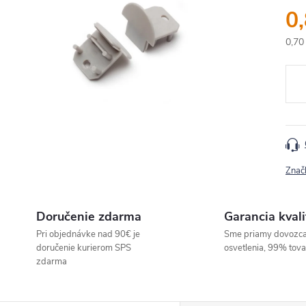
0
0,70
Jedn
cena
Znač
Doručenie zdarma
Garancia kvali
Pri objednávke nad 90€ je
Sme priamy dovozc
doručenie kurierom SPS
osvetlenia, 99% tov
zdarma