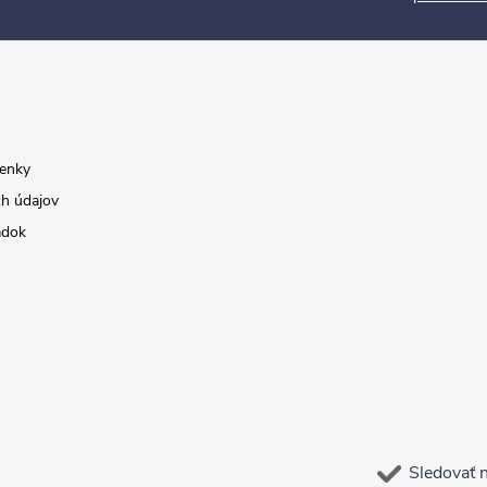
enky
h údajov
adok
Sledovať 