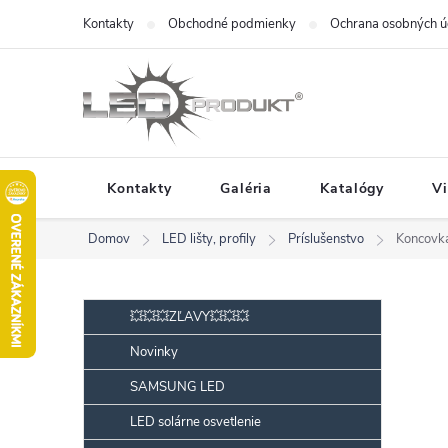
Prejsť
Kontakty
Obchodné podmienky
Ochrana osobných ú
na
obsah
Kontakty
Galéria
Katalógy
V
Domov
LED lišty, profily
Príslušenstvo
Koncovk
B
Preskočiť
💥💥💥ZĽAVY💥💥💥
kategórie
o
Novinky
č
SAMSUNG LED
n
ý
LED solárne osvetlenie