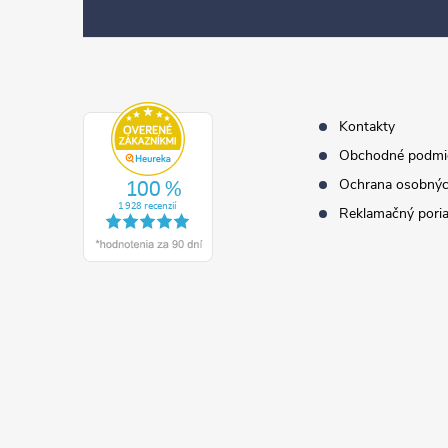
p
ä
t
i
e
Kontakty
Obchodné podmi
Ochrana osobnýc
Reklamačný pori