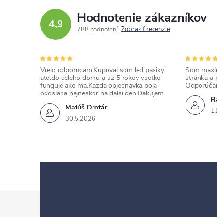
Hodnotenie zákazníkov
4,9
Zobraziť recenzie
788 hodnotení
Vrelo odporucam.Kupoval som led pasiky
Som maxim
atd.do celeho domu a uz 5 rokov vsetko
stránka a 
funguje ako ma.Kazda objednavka bola
Odporúča
odoslana najneskor na dalsi den.Dakujem
Ra
Matúš Drotár
1
30.5.2026
Z
á