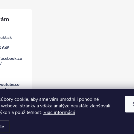
ukt.sk
6 648
facebook.co
/
youtube.co
uktsk
úbory cookie, aby sme vám umožnili pohodlné
 webovej stránky a vďaka analýze neustále zlepšovali
 výkon a použiteľnosť.
Viac informácií
ie