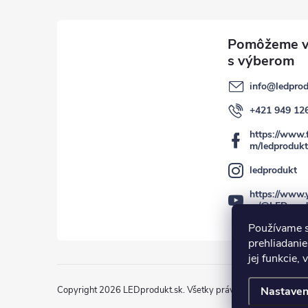
info
@
ledprod
+421 949 12
https://www.
m/ledprodukt
ledprodukt
https://www.
m/@LEDprod
Používame s
prehliadanie
jej funkcie,
Copyright 2026
LEDprodukt.sk
. Všetky práva vyhradené.
Nastaven