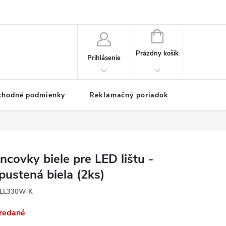
NÁKUPNÝ
KOŠÍK
Prázdny košík
Prihlásenie
chodné podmienky
Reklamačný poriadok
ncovky biele pre LED lištu -
pustená biela (2ks)
LL330W-K
redané