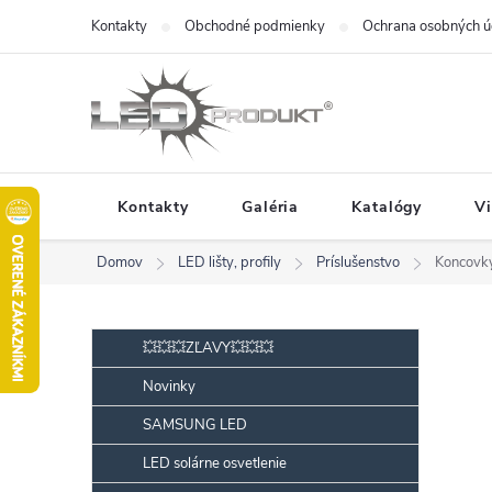
Prejsť
Kontakty
Obchodné podmienky
Ochrana osobných ú
na
obsah
Kontakty
Galéria
Katalógy
V
Domov
LED lišty, profily
Príslušenstvo
Koncovky 
B
Preskočiť
💥💥💥ZĽAVY💥💥💥
kategórie
o
Novinky
č
SAMSUNG LED
n
ý
LED solárne osvetlenie