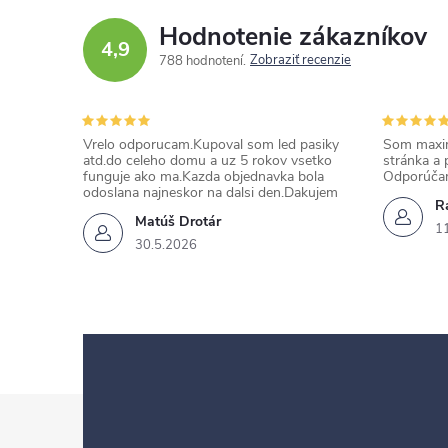
Hodnotenie zákazníkov
4,9
Zobraziť recenzie
788 hodnotení
Vrelo odporucam.Kupoval som led pasiky
Som maxim
atd.do celeho domu a uz 5 rokov vsetko
stránka a 
funguje ako ma.Kazda objednavka bola
Odporúča
odoslana najneskor na dalsi den.Dakujem
Ra
Matúš Drotár
1
30.5.2026
Z
á