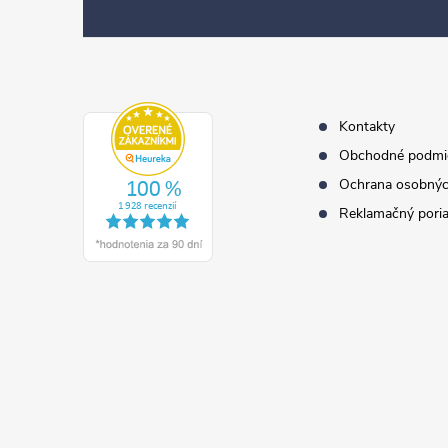
p
ä
t
i
e
Kontakty
Obchodné podmi
Ochrana osobnýc
Reklamačný pori