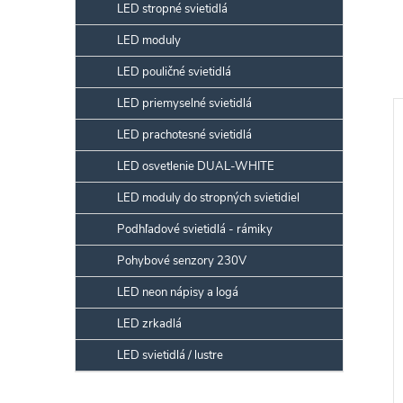
LED stropné svietidlá
LED moduly
LED pouličné svietidlá
LED priemyselné svietidlá
LED prachotesné svietidlá
LED osvetlenie DUAL-WHITE
LED moduly do stropných svietidiel
Podhľadové svietidlá - rámiky
Pohybové senzory 230V
LED neon nápisy a logá
LED zrkadlá
LED svietidlá / lustre