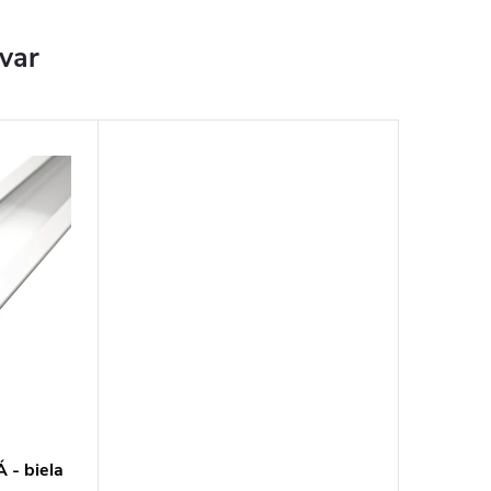
ovar
 - biela