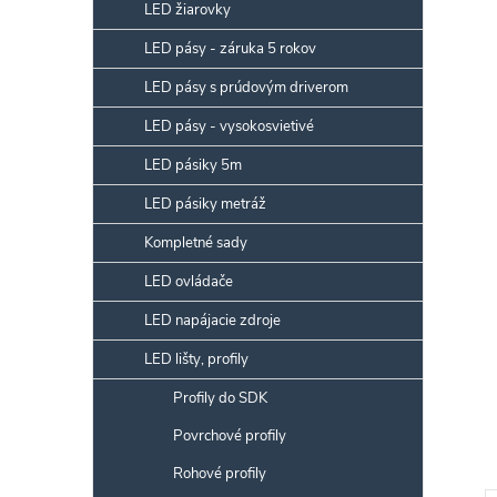
p
LED žiarovky
a
LED pásy - záruka 5 rokov
n
LED pásy s prúdovým driverom
e
l
LED pásy - vysokosvietivé
LED pásiky 5m
LED pásiky metráž
Kompletné sady
LED ovládače
LED napájacie zdroje
LED lišty, profily
Profily do SDK
Povrchové profily
Rohové profily