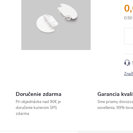
0
0,50
Jedn
cena
Znač
Doručenie zdarma
Garancia kvali
Pri objednávke nad 90€ je
Sme priamy dovozc
doručenie kurierom SPS
osvetlenia, 99% tov
zdarma