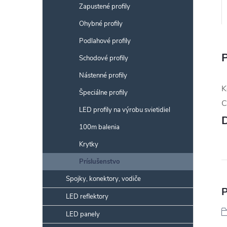
Zapustené profily
Ohybné profily
Podlahové profily
Schodové profily
Nástenné profily
K
Špeciálne profily
C
LED profily na výrobu svietidiel
100m balenia
Krytky
Príslušenstvo
Spojky, konektory, vodiče
P
LED reflektory
LED panely