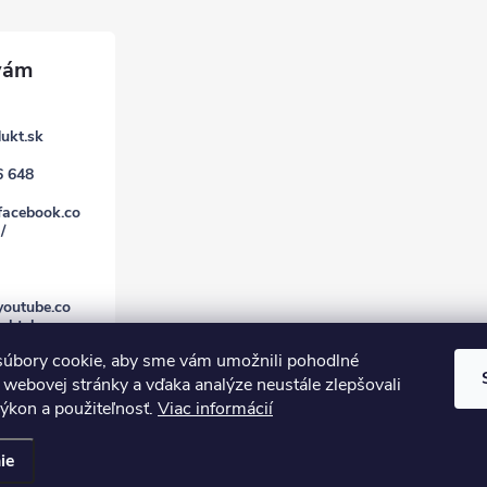
ukt.sk
6 648
facebook.co
/
youtube.co
uktsk
úbory cookie, aby sme vám umožnili pohodlné
 webovej stránky a vďaka analýze neustále zlepšovali
 výkon a použiteľnosť.
Viac informácií
ie