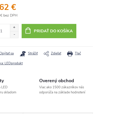
,62 €
 € bez DPH
otková
:
PRIDAŤ DO KOŠÍKA
Opýtať sa
Strážiť
Zdieľať
Tlač
ka:
LEDprodukt
ty
Overený obchod
a LED
Viac ako 1500 zákazníkov nás
aru skladom
odporúča na základe hodnotení