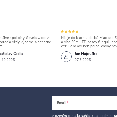
álne spokojný. Skvelá webová
Nie je čo k tomu dodať. Viac ako 50
poradia vždy výborne a ochotne.
a viac 30m LED pasov fungujú spo
m.
cez 12 rokov bez jedinej chyby 5/5
stislav Czelis
Ján Hajdučko
1.10.2025
27.6.2025
Email
Vložením e-mailu súhlasíte s
podmienka