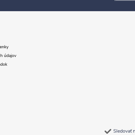
enky
h údajov
adok
Sledovať 