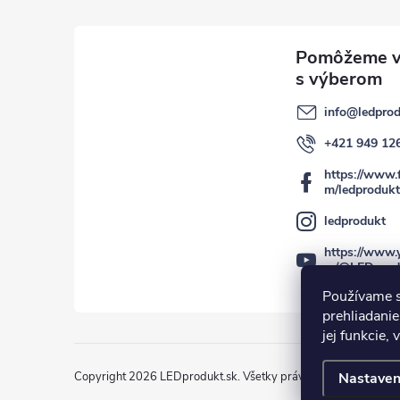
info
@
ledprod
+421 949 12
https://www.
m/ledprodukt
ledprodukt
https://www.
m/@LEDprod
Používame s
prehliadanie
jej funkcie,
Copyright 2026
LEDprodukt.sk
. Všetky práva vyhradené.
Nastaven