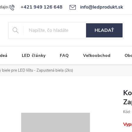
+421 949 126 648
info@ledprodukt.sk
dajov
Reklamačný poriadok
HĽADAŤ
ideá
LED články
FAQ
Veľkoobchod
Ob
biele pre LED lištu - Zapustená biela (2ks)
Ko
Za
Kód:
Vyp