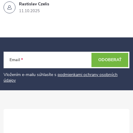
Rastislav Czelis
11.10.2025
Z
Email
ODOBERAŤ
á
p
Vložením e-mailu súhlasíte s
podmienkami ochrany osobných
údajov
ä
t
i
e