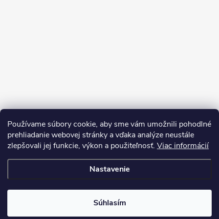
Používame súbory cookie, aby sme vám umožnili pohodlné
prehliadanie webovej stránky a vďaka analýze neustále
zlepšovali jej funkcie, výkon a použiteľnosť.
Viac informácií
Sledovať na Instagrame
Nastavenie
Copyright 2026
LEDprodukt.sk
. Všetky práva vyhradené.
Súhlasím
Vytvoril Shoptet Premium