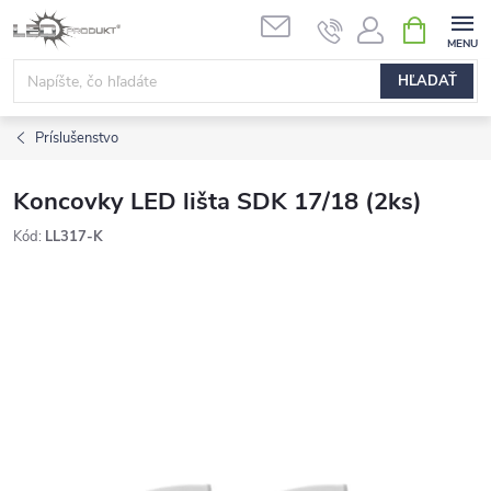
Prejsť
NÁKUPN
na
KOŠÍK
obsah
HĽADAŤ
Príslušenstvo
Koncovky LED lišta SDK 17/18 (2ks)
Kód:
LL317-K