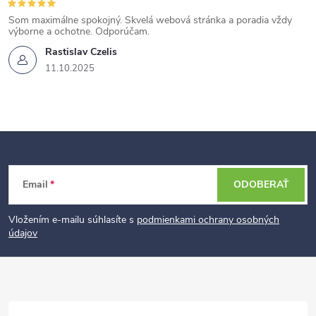
Som maximálne spokojný. Skvelá webová stránka a poradia vždy
výborne a ochotne. Odporúčam.
Rastislav Czelis
11.10.2025
Z
Email
ODOBERAŤ
á
p
Vložením e-mailu súhlasíte s
podmienkami ochrany osobných
údajov
ä
t
i
e