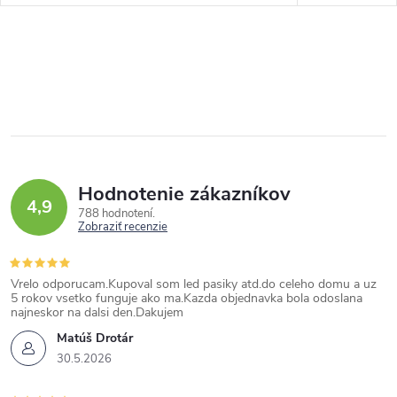
Hodnotenie zákazníkov
4,9
788 hodnotení
Zobraziť recenzie
Vrelo odporucam.Kupoval som led pasiky atd.do celeho domu a uz
5 rokov vsetko funguje ako ma.Kazda objednavka bola odoslana
najneskor na dalsi den.Dakujem
Matúš Drotár
30.5.2026