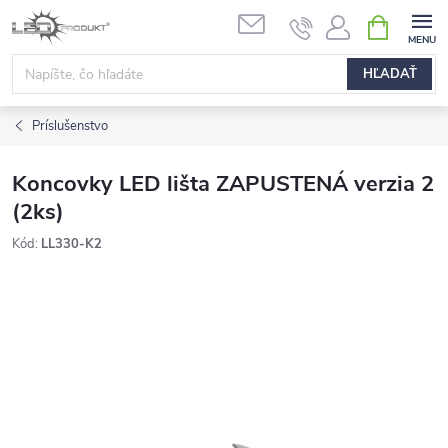
Prejsť
NÁKUPN
na
KOŠÍK
obsah
HĽADAŤ
Príslušenstvo
Koncovky LED lišta ZAPUSTENÁ verzia 2
(2ks)
Kód:
LL330-K2