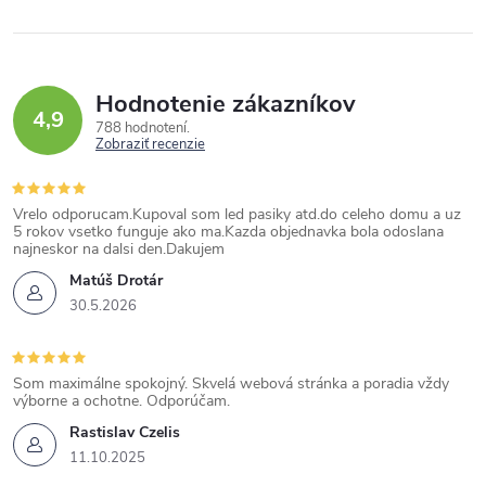
Hodnotenie zákazníkov
4,9
788 hodnotení
Zobraziť recenzie
Vrelo odporucam.Kupoval som led pasiky atd.do celeho domu a uz
5 rokov vsetko funguje ako ma.Kazda objednavka bola odoslana
najneskor na dalsi den.Dakujem
Matúš Drotár
30.5.2026
Som maximálne spokojný. Skvelá webová stránka a poradia vždy
výborne a ochotne. Odporúčam.
Rastislav Czelis
11.10.2025