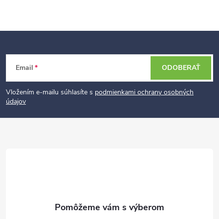
Z
Email
ODOBERAŤ
á
p
Vložením e-mailu súhlasíte s
podmienkami ochrany osobných
údajov
ä
t
i
e