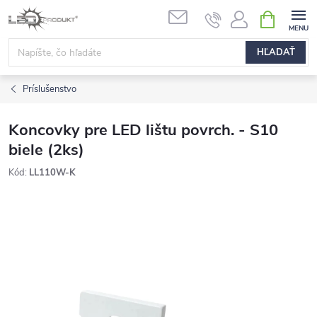
Prejsť
NÁKUPN
na
KOŠÍK
obsah
HĽADAŤ
Príslušenstvo
Koncovky pre LED lištu povrch. - S10
biele (2ks)
Kód:
LL110W-K