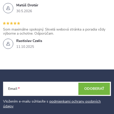
Matúš Drotár
30.5.2026
Som maximálne spokojný. Skvelá webová stránka a poradia vždy
výborne a ochotne. Odporúčam.
Rastislav Czelis
11.10.2025
Z
Email
ODOBERAŤ
á
p
Vložením e-mailu súhlasíte s
podmienkami ochrany osobných
údajov
ä