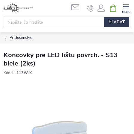
Prejsť
NÁKUPN
na
KOŠÍK
obsah
HĽADAŤ
Príslušenstvo
Koncovky pre LED lištu povrch. - S13
biele (2ks)
Kód:
LL113W-K