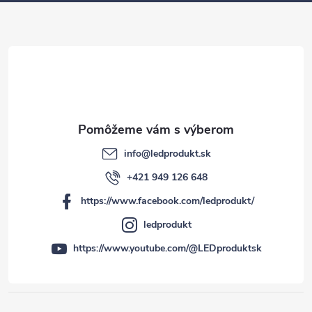
t
i
e
info
@
ledprodukt.sk
+421 949 126 648
https://www.facebook.com/ledprodukt/
ledprodukt
https://www.youtube.com/@LEDproduktsk