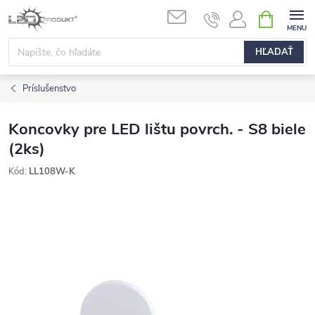
Prejsť
NÁKUPN
na
KOŠÍK
obsah
HĽADAŤ
Príslušenstvo
Koncovky pre LED lištu povrch. - S8 biele
(2ks)
Kód:
LL108W-K