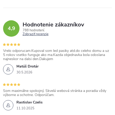
Hodnotenie zákazníkov
4,9
788 hodnotení
Zobraziť recenzie
Vrelo odporucam.Kupoval som led pasiky atd.do celeho domu a uz
5 rokov vsetko funguje ako ma.Kazda objednavka bola odoslana
najneskor na dalsi den.Dakujem
Matúš Drotár
30.5.2026
Som maximálne spokojný. Skvelá webová stránka a poradia vždy
výborne a ochotne. Odporúčam.
Rastislav Czelis
11.10.2025