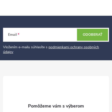
Z
Email
ODOBERAŤ
á
p
Vložením e-mailu súhlasíte s
podmienkami ochrany osobných
údajov
ä
t
i
e