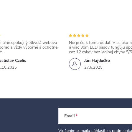
álne spokojný. Skvelá webová
Nie je čo k tomu dodať. Viac ako 50
poradia vždy výborne a ochotne.
a viac 30m LED pasov fungujú spo
m.
cez 12 rokov bez jedinej chyby 5/5
stislav Czelis
Ján Hajdučko
1.10.2025
27.6.2025
Email
Vložením e-mailu súhlasíte s
podmienka