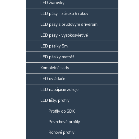
p
LED žiarovky
a
LED pásy - záruka 5 rokov
n
LED pásy s prúdovým driverom
e
l
LED pásy - vysokosvietivé
LED pásiky 5m
LED pásiky metráž
Kompletné sady
LED ovládače
LED napájacie zdroje
LED lišty, profily
Profily do SDK
Povrchové profily
Rohové profily