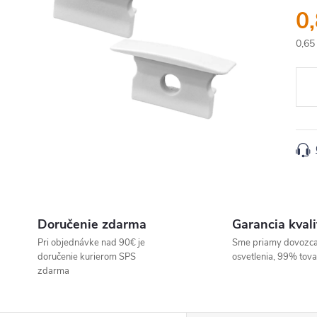
0
0,65
Jedn
cena
Doručenie zdarma
Garancia kvali
Pri objednávke nad 90€ je
Sme priamy dovozc
doručenie kurierom SPS
osvetlenia, 99% tov
zdarma