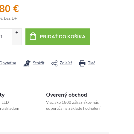
,80 €
 € bez DPH
otková
:
PRIDAŤ DO KOŠÍKA
Opýtať sa
Strážiť
Zdieľať
Tlač
ty
Overený obchod
a LED
Viac ako 1500 zákazníkov nás
aru skladom
odporúča na základe hodnotení