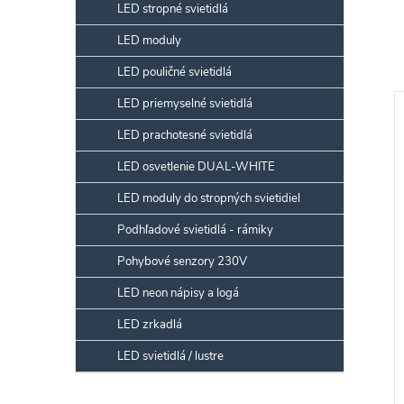
LED stropné svietidlá
LED moduly
LED pouličné svietidlá
LED priemyselné svietidlá
LED prachotesné svietidlá
LED osvetlenie DUAL-WHITE
LED moduly do stropných svietidiel
Podhľadové svietidlá - rámiky
Pohybové senzory 230V
LED neon nápisy a logá
LED zrkadlá
LED svietidlá / lustre