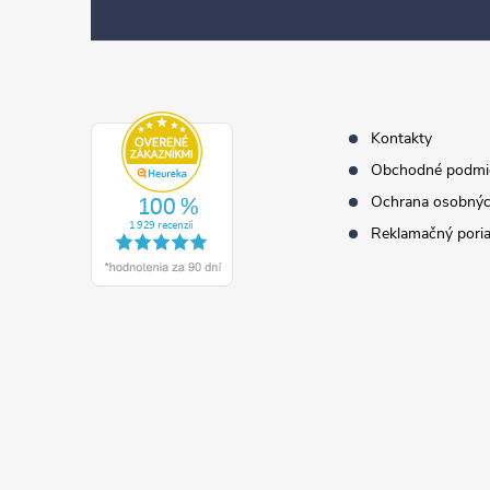
p
ä
t
i
e
Kontakty
Obchodné podmi
Ochrana osobnýc
Reklamačný pori