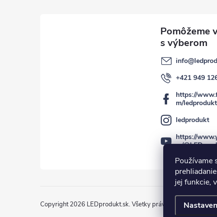
info
@
ledprod
+421 949 12
https://www.
m/ledprodukt
ledprodukt
https://www.
m/@LEDprod
Používame s
prehliadanie
jej funkcie,
Copyright 2026
LEDprodukt.sk
. Všetky práva vyhradené.
Nastaven