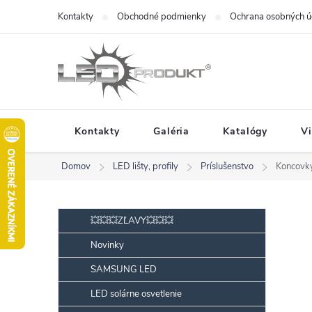
Prejsť
Kontakty
Obchodné podmienky
Ochrana osobných ú
na
obsah
Kontakty
Galéria
Katalógy
V
Domov
LED lišty, profily
Príslušenstvo
Koncovky
B
Preskočiť
💥💥💥ZĽAVY💥💥💥
kategórie
o
Novinky
č
SAMSUNG LED
n
ý
LED solárne osvetlenie