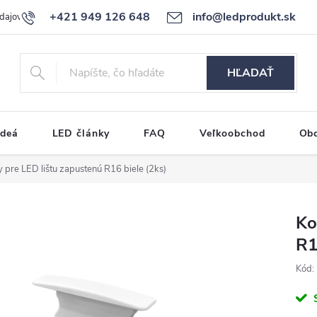
+421 949 126 648
info@ledprodukt.sk
dajov
Reklamačný poriadok
HĽADAŤ
ideá
LED články
FAQ
Veľkoobchod
Ob
 pre LED lištu zapustenú R16 biele (2ks)
Ko
R1
Kód: