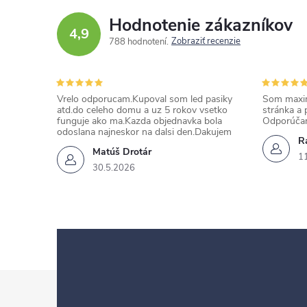
Hodnotenie zákazníkov
4,9
Zobraziť recenzie
788 hodnotení
Vrelo odporucam.Kupoval som led pasiky
Som maxim
atd.do celeho domu a uz 5 rokov vsetko
stránka a 
funguje ako ma.Kazda objednavka bola
Odporúča
odoslana najneskor na dalsi den.Dakujem
Ra
Matúš Drotár
1
30.5.2026
Z
á