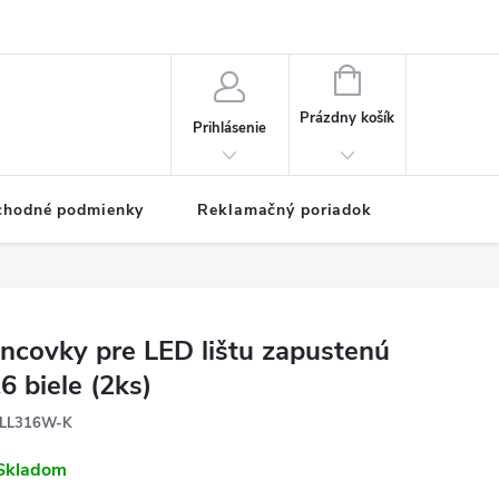
NÁKUPNÝ
KOŠÍK
Prázdny košík
Prihlásenie
chodné podmienky
Reklamačný poriadok
ncovky pre LED lištu zapustenú
6 biele (2ks)
LL316W-K
Skladom