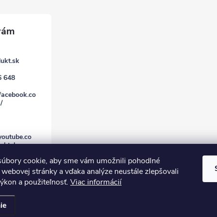
ukt.sk
6 648
facebook.co
/
youtube.co
uktsk
úbory cookie, aby sme vám umožnili pohodlné
 webovej stránky a vďaka analýze neustále zlepšovali
 výkon a použiteľnosť.
Viac informácií
ie