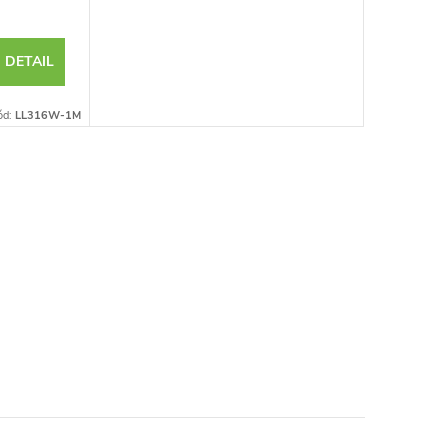
DETAIL
ód:
LL316W-1M