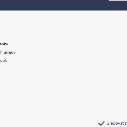
enky
h údajov
adok
Sledovať 