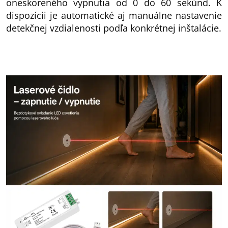
oneskoreného vypnutia od 0 do 60 sekúnd. K
dispozícii je automatické aj manuálne nastavenie
detekčnej vzdialenosti podľa konkrétnej inštalácie.