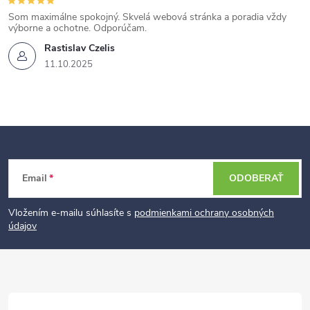
Som maximálne spokojný. Skvelá webová stránka a poradia vždy
výborne a ochotne. Odporúčam.
Rastislav Czelis
11.10.2025
Z
Email
ODOBERAŤ
á
p
Vložením e-mailu súhlasíte s
podmienkami ochrany osobných
údajov
ä
t
i
e