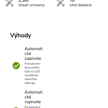
2,5m
10°
Dosah snímania
Uhol detekcie
Výhody
Automati
cké
zapnutie
Prerušením
laserového
lúča sa LED
osvetlenie
okamžite
aktivuje.
Automati
cké
vypnutie
Po opustení