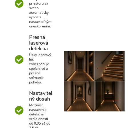
priestoru sa
svetlo
automaticky
vypne s
nastaviteľným
oneskorením.
Presná
laserová
detekcia
Úzky laserový
lúč
zabezpečuje
spoľahlivé a
presné
snímanie
pohybu.
Nastaviteľ
ný dosah
Možnosť
nastavenia
detekčnej
vzdialenosti
od 0,05 až do
2,5 m.