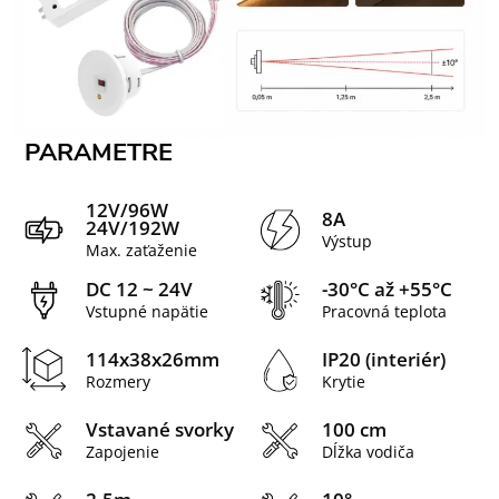
PARAMETRE
12V/96W
8A
24V/192W
Výstup
Max. zaťaženie
DC 12 ~ 24V
-30°C až +55°C
Vstupné napätie
Pracovná teplota
114x38x26mm
IP20 (interiér)
Rozmery
Krytie
Vstavané svorky
100 cm
Zapojenie
Dĺžka vodiča