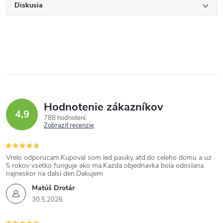
Diskusia
Hodnotenie zákazníkov
4,9
788 hodnotení
Zobraziť recenzie
Vrelo odporucam.Kupoval som led pasiky atd.do celeho domu a uz
5 rokov vsetko funguje ako ma.Kazda objednavka bola odoslana
najneskor na dalsi den.Dakujem
Matúš Drotár
30.5.2026