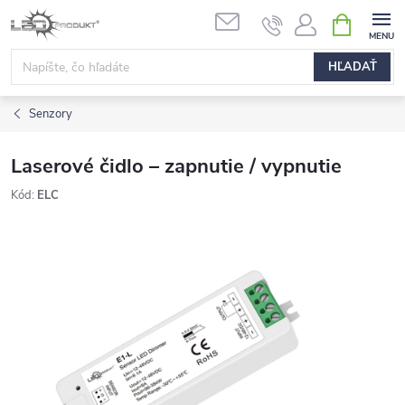
Prejsť
NÁKUPN
na
KOŠÍK
obsah
HĽADAŤ
Senzory
Laserové čidlo – zapnutie / vypnutie
Kód:
ELC