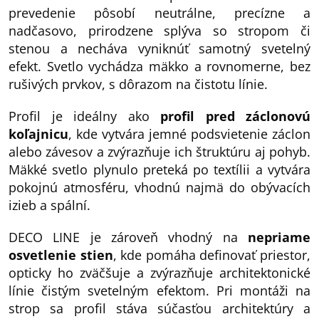
prevedenie pôsobí neutrálne, precízne a
nadčasovo, prirodzene splýva so stropom či
stenou a necháva vyniknúť samotný svetelný
efekt. Svetlo vychádza mäkko a rovnomerne, bez
rušivých prvkov, s dôrazom na čistotu línie.
Profil je ideálny ako
profil pred záclonovú
koľajnicu
, kde vytvára jemné podsvietenie záclon
alebo závesov a zvýrazňuje ich štruktúru aj pohyb.
Mäkké svetlo plynulo preteká po textílii a vytvára
pokojnú atmosféru, vhodnú najmä do obývacích
izieb a spální.
DECO LINE je zároveň vhodný na
nepriame
osvetlenie stien
, kde pomáha definovať priestor,
opticky ho zväčšuje a zvýrazňuje architektonické
línie čistým svetelným efektom. Pri montáži na
strop sa profil stáva súčasťou architektúry a