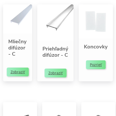
Mliečny
Koncovky
difúzor
Priehľadný
- C
difúzor - C
Pozrieť
Zobraziť
Zobraziť