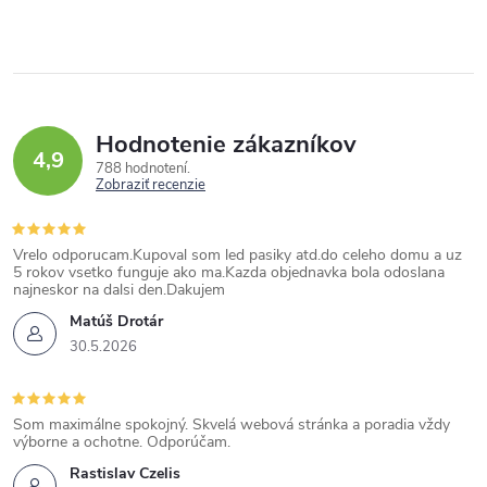
Hodnotenie zákazníkov
4,9
788 hodnotení
Zobraziť recenzie
Vrelo odporucam.Kupoval som led pasiky atd.do celeho domu a uz
5 rokov vsetko funguje ako ma.Kazda objednavka bola odoslana
najneskor na dalsi den.Dakujem
Matúš Drotár
30.5.2026
Som maximálne spokojný. Skvelá webová stránka a poradia vždy
výborne a ochotne. Odporúčam.
Rastislav Czelis