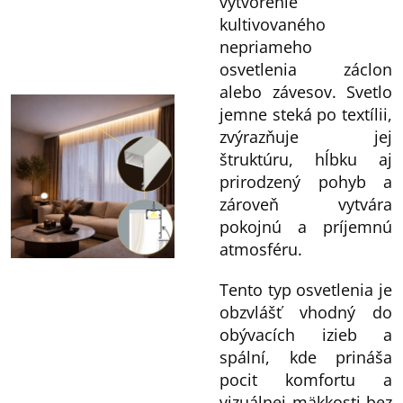
vytvorenie
kultivovaného
nepriameho
osvetlenia záclon
alebo závesov. Svetlo
jemne steká po textílii,
zvýrazňuje jej
štruktúru, hĺbku aj
prirodzený pohyb a
zároveň vytvára
pokojnú a príjemnú
atmosféru.
Tento typ osvetlenia je
obzvlášť vhodný do
obývacích izieb a
spální, kde prináša
pocit komfortu a
vizuálnej mäkkosti bez