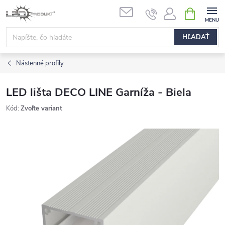
Prejsť
NÁKUPN
na
KOŠÍK
obsah
HĽADAŤ
Nástenné profily
LED lišta DECO LINE Garníža - Biela
Kód:
Zvoľte variant