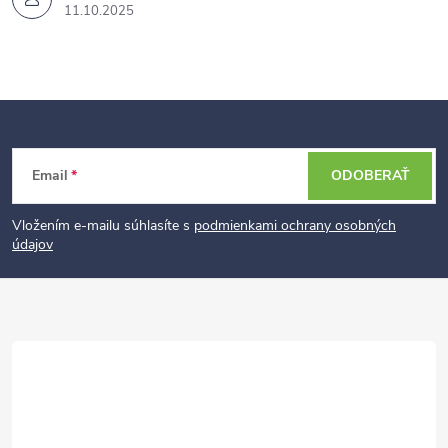
11.10.2025
Z
Email
ODOBERAŤ
á
p
Vložením e-mailu súhlasíte s
podmienkami ochrany osobných
údajov
ä
t
i
e