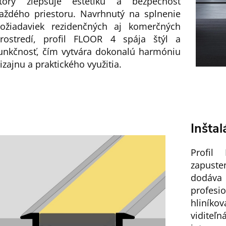
torý zlepšuje estetiku a bezpečnosť
aždého priestoru. Navrhnutý na splnenie
ožiadaviek rezidenčných aj komerčných
rostredí, profil FLOOR 4 spája štýl a
unkčnosť, čím vytvára dokonalú harmóniu
izajnu a praktického využitia.
Inštal
Profil
zapust
dodáva 
profes
hliníko
vidite