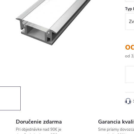
Typ 
o
od
3
Jedn
cena
Doručenie zdarma
Garancia kvali
Pri objednávke nad 90€ je
Sme priamy dovozc