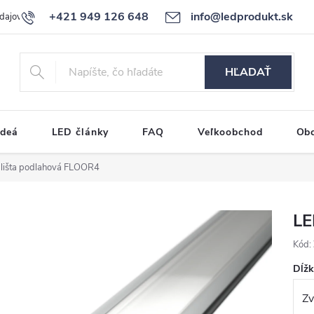
+421 949 126 648
info@ledprodukt.sk
dajov
Reklamačný poriadok
HĽADAŤ
ideá
LED články
FAQ
Veľkoobchod
Ob
lišta podlahová FLOOR4
LE
Kód:
Dĺž