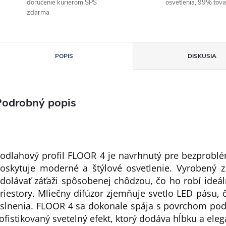
doručenie kurierom SPS
osvetlenia, 99% tov
zdarma
POPIS
DISKUSIA
Podrobný popis
odlahový profil FLOOR 4 je navrhnutý pre bezproblé
oskytuje moderné a štýlové osvetlenie. Vyrobený z 
dolávať záťaži spôsobenej chôdzou, čo ho robí ideá
riestory. Mliečny difúzor zjemňuje svetlo LED pásu, 
slnenia. FLOOR 4 sa dokonale spája s povrchom pod
ofistikovaný svetelný efekt, ktorý dodáva hĺbku a ele