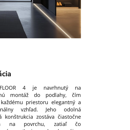
ácia
 FLOOR 4 je navrhnutý na
enú montáž do podlahy, čím
každému priestoru elegantný a
ionálny vzhľad. Jeho odolná
vá konštrukcia zostáva čiastočne
ľná na povrchu, zatiaľ čo