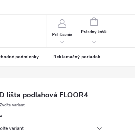
NÁKUPNÝ
KOŠÍK
Prázdny košík
Prihlásenie
chodné podmienky
Reklamačný poriadok
D lišta podlahová FLOOR4
Zvoľte variant
ka