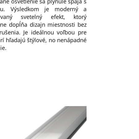
ané osvetlenie sa plynule spája s
ou. Výsledkom je moderný a
kovaný svetelný efekt, ktorý
ene dopĺňa dizajn miestnosti bez
rušenia. Je ideálnou voľbou pre
orí hľadajú štýlové, no nenápadné
ie.