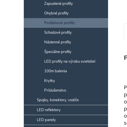
Zapustené profily
Ohybné profily
Podlahové profily
Schodové profily
Nástenné profily
Špeciálne profily
LED profily na výrobu svietidiel
100m balenia
Krytky
P
Príslušenstvo
p
Spojky, konektory, vodiče
o
p
LED reflektory
o
LED panely
s