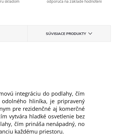
aru skladom
odporúča na základe hodnotení
SÚVISIACE PRODUKTY
movú integráciu do podlahy, čím
odolného hliníka, je pripravený
lnym pre rezidenčné aj komerčné
čím vytvára hladké osvetlenie bez
lahy, čím prináša nenápadný, no
ganciu každému priestoru.