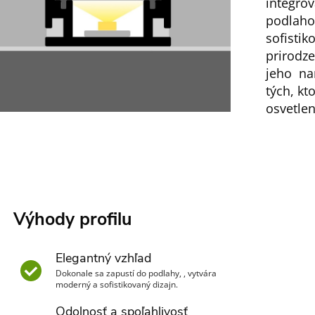
integrov
podlah
sofisti
prirodz
jeho na
tých, kt
osvetlen
Výhody profilu
Elegantný vzhľad
Dokonale sa zapustí do podlahy, , vytvára
moderný a sofistikovaný dizajn.
Odolnosť a spoľahlivosť