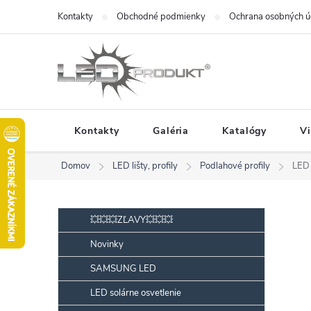
Prejsť
Kontakty
Obchodné podmienky
Ochrana osobných ú
na
obsah
Kontakty
Galéria
Katalógy
V
Domov
LED lišty, profily
Podlahové profily
LED 
B
Preskočiť
💥💥💥ZĽAVY💥💥💥
kategórie
o
Novinky
č
SAMSUNG LED
n
ý
LED solárne osvetlenie