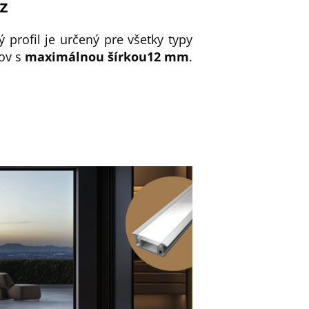
ez
ý profil je určený pre všetky typy
ov s
maximálnou šírkou
12 mm
.