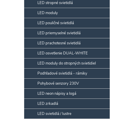
LED stropné svietidlá
LED moduly
LED pouličné svietidlá
LED priemyselné svietidlá
LED prachotesné svietidlá
LED osvetlenie DUAL-WHITE
LED moduly do stropných svietidiel
Podhľadové svietidlá - rámiky
Pohybové senzory 230V
LED neon nápisy a logá
LED zrkadlá
LED svietidlá / lustre