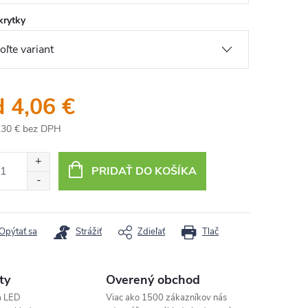
krytky
d
4,06 €
,30 €
bez DPH
otková
:
PRIDAŤ DO KOŠÍKA
Opýtať sa
Strážiť
Zdieľať
Tlač
ty
Overený obchod
a LED
Viac ako 1500 zákazníkov nás