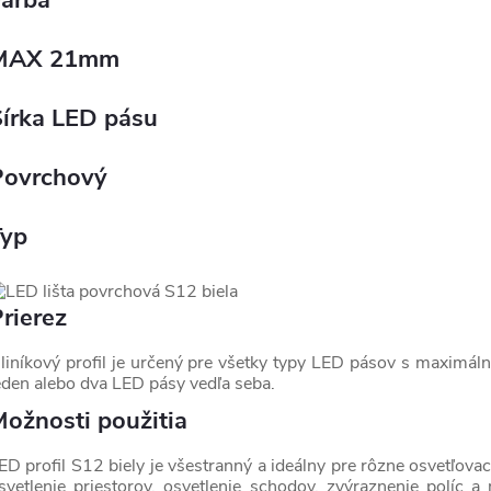
Farba
MAX 21mm
Šírka LED pásu
Povrchový
Typ
rierez
liníkový profil je určený pre všetky typy LED pásov s maximá
eden alebo dva LED pásy vedľa seba.
ožnosti použitia
ED profil S12 biely je všestranný a ideálny pre rôzne osvetľovac
svetlenie priestorov, osvetlenie schodov, zvýraznenie políc a