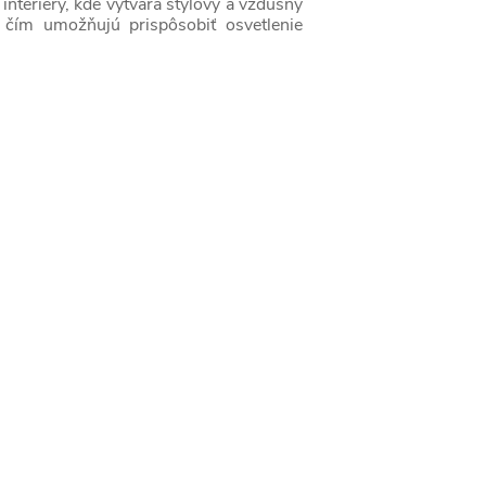
nteriéry, kde vytvára štýlový a vzdušný
y, čím umožňujú prispôsobiť osvetlenie