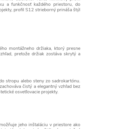
iku a funkčnosť každého priestoru, do
jekty, profil S12 strieborný prináša štýl
ého montážneho držiaka, ktorý presne
zhľad, pretože držiak zostáva skrytý a
do stropu alebo steny zo sadrokartónu.
zachováva čistý a elegantný vzhľad bez
etické osvetľovacie projekty.
ožňuje jeho inštaláciu v priestore ako