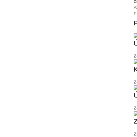
z
v
p
P
Z
Z
Z
Z