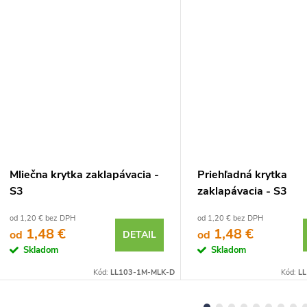
Mliečna krytka zaklapávacia -
Priehľadná krytka
S3
zaklapávacia - S3
od 1,20 € bez DPH
od 1,20 € bez DPH
1,48 €
1,48 €
od
od
DETAIL
Skladom
Skladom
Kód:
LL103-1M-MLK-D
Kód:
L