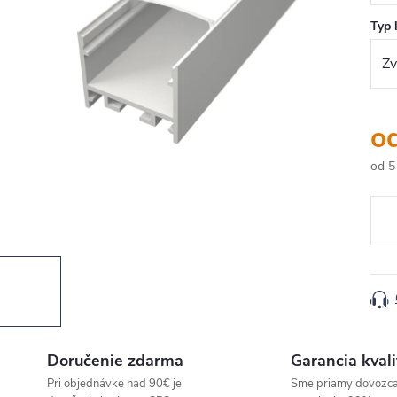
Typ 
o
od
5
Jedn
cena
Doručenie zdarma
Garancia kvali
Pri objednávke nad 90€ je
Sme priamy dovozc