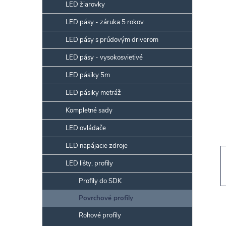
p
LED žiarovky
a
LED pásy - záruka 5 rokov
n
LED pásy s prúdovým driverom
e
l
LED pásy - vysokosvietivé
LED pásiky 5m
LED pásiky metráž
Kompletné sady
LED ovládače
LED napájacie zdroje
LED lišty, profily
Profily do SDK
Povrchové profily
Rohové profily