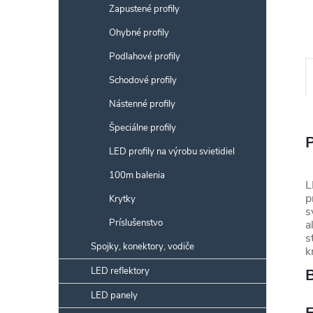
Zapustené profily
Ohybné profily
Podlahové profily
Schodové profily
Nástenné profily
Špeciálne profily
LED profily na výrobu svietidiel
100m balenia
L
p
Krytky
s
Príslušenstvo
a
s
Spojky, konektory, vodiče
k
LED reflektory
B
LED panely