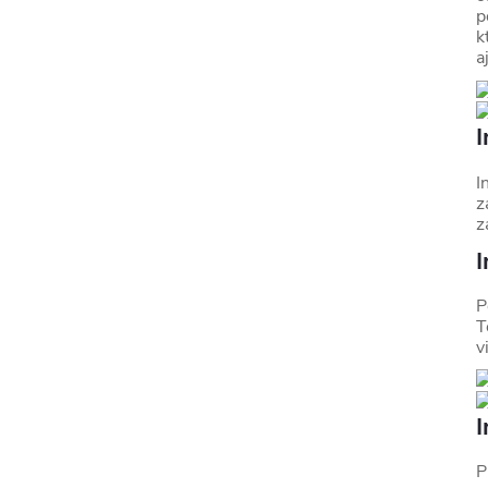
p
k
a
I
I
z
z
I
P
T
v
I
P