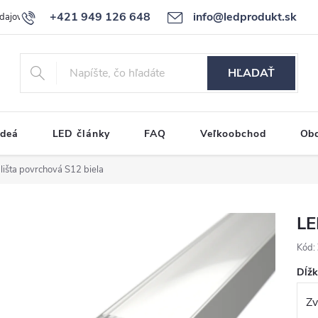
+421 949 126 648
info@ledprodukt.sk
dajov
Reklamačný poriadok
HĽADAŤ
ideá
LED články
FAQ
Veľkoobchod
Ob
lišta povrchová S12 biela
LE
Kód:
Dĺž