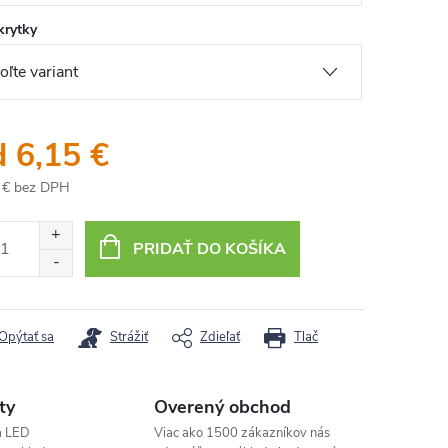
krytky
d
6,15 €
 €
bez DPH
otková
:
PRIDAŤ DO KOŠÍKA
Opýtať sa
Strážiť
Zdieľať
Tlač
ty
Overený obchod
a LED
Viac ako 1500 zákazníkov nás