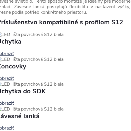
ávesné svietidlo. Tento spôsob montáže je ideálny pre moderné i
zhľad. Závesné lanká poskytujú flexibilitu v nastavení výšk
resne podľa potrieb konkrétneho priestoru.
ríslušenstvo kompatibilné s profilom S12
Úchytka
obraziť
Koncovky
obraziť
Úchytka do SDK
obraziť
Závesné lanká
obraziť