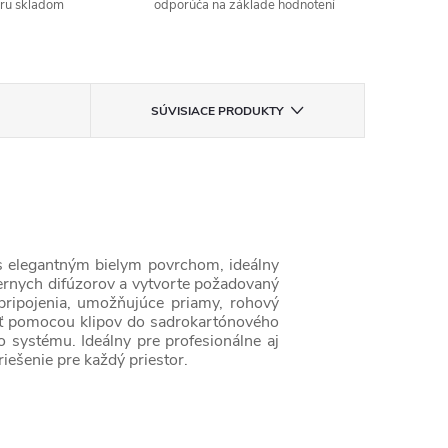
aru skladom
odporúča na základe hodnotení
SÚVISIACE PRODUKTY
l s elegantným bielym povrchom, ideálny
iernych difúzorov a vytvorte požadovaný
é pripojenia, umožňujúce priamy, rohový
ť pomocou klipov do sadrokartónového
 systému. Ideálny pre profesionálne aj
riešenie pre každý priestor.