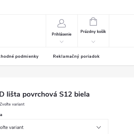
NÁKUPNÝ
KOŠÍK
Prázdny košík
Prihlásenie
chodné podmienky
Reklamačný poriadok
D lišta povrchová S12 biela
Zvoľte variant
ka