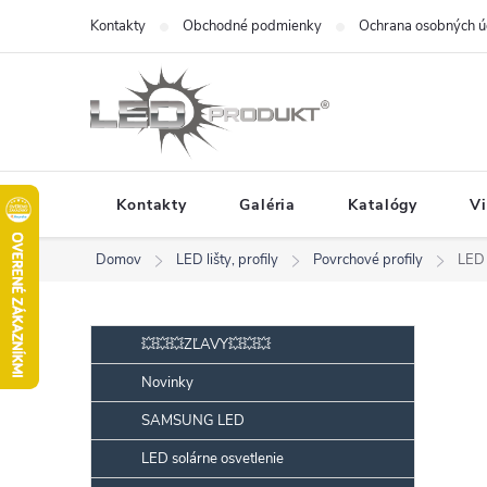
Prejsť
Kontakty
Obchodné podmienky
Ochrana osobných ú
na
obsah
Kontakty
Galéria
Katalógy
V
Domov
LED lišty, profily
Povrchové profily
LED 
B
Preskočiť
💥💥💥ZĽAVY💥💥💥
kategórie
o
Novinky
č
SAMSUNG LED
n
ý
LED solárne osvetlenie