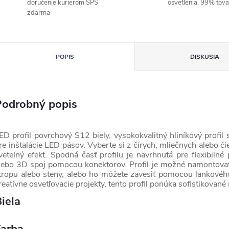
doručenie kurierom SPS
osvetlenia, 99% tov
zdarma
POPIS
DISKUSIA
Podrobný popis
ED profil povrchový S12 biely, vysokokvalitný hliníkový profi
re inštalácie LED pásov. Vyberte si z čírych, mliečnych alebo č
vetelný efekt. Spodná časť profilu je navrhnutá pre flexibiln
lebo 3D spoj pomocou konektorov. Profil je možné namontova
tropu alebo steny, alebo ho môžete zavesiť pomocou lankového
reatívne osvetľovacie projekty, tento profil ponúka sofistikované 
iela