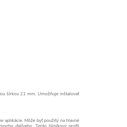
lnou šírkou 21 mm. Umožňuje inštalovať
ie aplikácie. Môže byť použitý na hlavné
 mnoho ďalšieho. Tento hliníkový profil