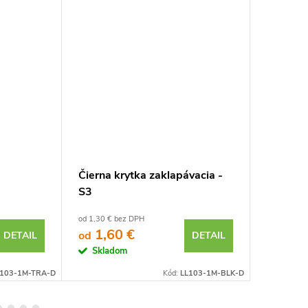
Čierna krytka zaklapávacia -
Úchytka
S3
povrcho
od 1,30 € bez DPH
0,42 € bez
1,60 €
0,52 €
od
DETAIL
DETAIL
Skladom
Sklad
L103-1M-TRA-D
Kód:
LL103-1M-BLK-D