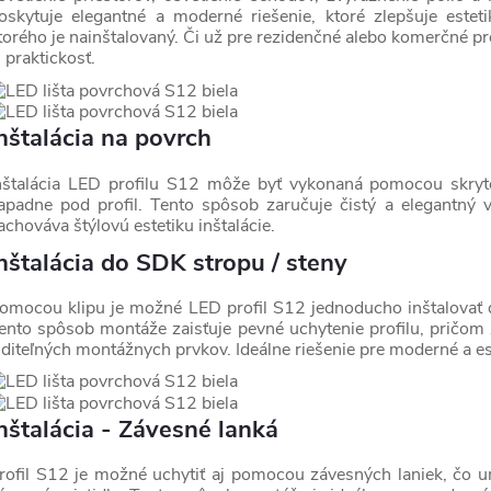
oskytuje elegantné a moderné riešenie, ktoré zlepšuje estet
torého je nainštalovaný. Či už pre rezidenčné alebo komerčné pro
j praktickosť.
nštalácia na povrch
nštalácia LED profilu S12 môže byť vykonaná pomocou skryt
apadne pod profil. Tento spôsob zaručuje čistý a elegantný v
achováva štýlovú estetiku inštalácie.
nštalácia do SDK stropu / steny
omocou klipu je možné LED profil S12 jednoducho inštalovať 
ento spôsob montáže zaisťuje pevné uchytenie profilu, pričom 
iditeľných montážnych prvkov. Ideálne riešenie pre moderné a est
nštalácia - Závesné lanká
rofil S12 je možné uchytiť aj pomocou závesných laniek, čo um