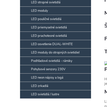
LED stropné svietidlá
LED moduly
LED pouličné svietidlá
LED priemyselné svietidlá
LED prachotesné svietidlá
LED osvetlenie DUAL-WHITE
LED moduly do stropných svietidiel
Podhľadové svietidlá - rámiky
P
Pohybové senzory 230V
LED neon nápisy a logá
H
j
LED zrkadlá
M
LED svietidlá / lustre
L
o