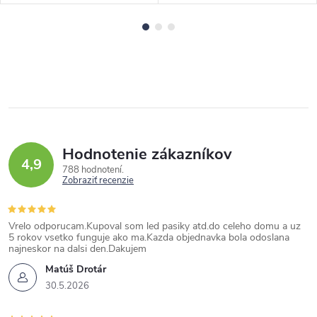
Hodnotenie zákazníkov
4,9
788 hodnotení
Zobraziť recenzie
Vrelo odporucam.Kupoval som led pasiky atd.do celeho domu a uz
5 rokov vsetko funguje ako ma.Kazda objednavka bola odoslana
najneskor na dalsi den.Dakujem
Matúš Drotár
30.5.2026