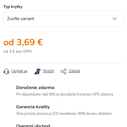
Typ krytky
od
3,69 €
od
3 €
bez DPH
Jednotková
cena:
Opýtať sa
Strážiť
Zdieľať
Doručenie zdarma
Pri objednávke nad 90€ je doručenie kurierom SPS zdarma
Garancia kvality
Sme priamy dovozca LED osvetlenia, 99% tovaru skladom
Overený obchod