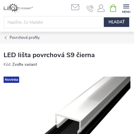
Prejsť
NÁKUPN
na
KOŠÍK
obsah
HĽADAŤ
Povrchové profily
LED lišta povrchová S9 čierna
Kód:
Zvoľte variant
Novinka