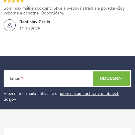
Som maximálne spokojný. Skvelá webová stránka a poradia vždy
výborne a ochotne. Odporúčam.
Rastislav Czelis
11.10.2025
Z
Email
ODOBERAŤ
á
p
Vložením e-mailu súhlasíte s
podmienkami ochrany osobných
údajov
ä
t
i
e