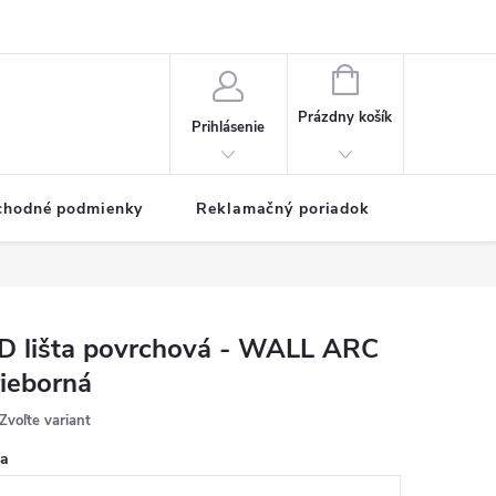
NÁKUPNÝ
KOŠÍK
Prázdny košík
Prihlásenie
chodné podmienky
Reklamačný poriadok
D lišta povrchová - WALL ARC
rieborná
Zvoľte variant
ka