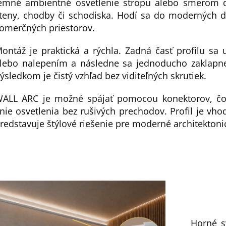
emné ambientné osvetlenie stropu alebo smerom do
teny, chodby či schodiska. Hodí sa do moderných do
omerčných priestorov.
ontáž je praktická a rýchla. Zadná časť profilu sa
lebo nalepením a následne sa jednoducho zaklapne
ýsledkom je čistý vzhľad bez viditeľných skrutiek.
ALL ARC je možné spájať pomocou konektorov, čo 
ínie osvetlenia bez rušivých prechodov. Profil je vh
redstavuje štýlové riešenie pre moderné architektoni
Horné s