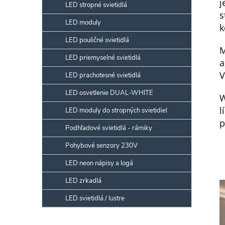
j
LED stropné svietidlá
s
LED moduly
k
LED pouličné svietidlá
M
LED priemyselné svietidlá
a
V
LED prachotesné svietidlá
LED osvetlenie DUAL-WHITE
W
l
LED moduly do stropných svietidiel
p
Podhľadové svietidlá - rámiky
Pohybové senzory 230V
LED neon nápisy a logá
LED zrkadlá
LED svietidlá / lustre