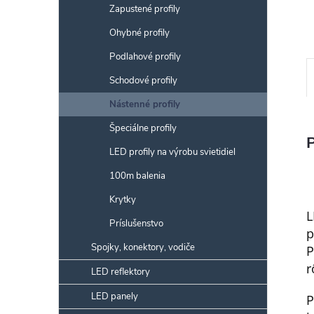
Zapustené profily
Ohybné profily
Podlahové profily
Schodové profily
Nástenné profily
Špeciálne profily
LED profily na výrobu svietidiel
100m balenia
Krytky
L
Príslušenstvo
p
Spojky, konektory, vodiče
P
r
LED reflektory
LED panely
P