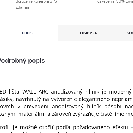
doručenie kurierom SPS
osvetlenia, 99% tov
zdarma
POPIS
DISKUSIA
SÚ
Podrobný popis
ED lišta WALL ARC anodizovaný hliník je moderný 
ásiky, navrhnutý na vytvorenie elegantného nepriame
ovrch v prevedení anodizovaný hliník pôsobí na
ôznymi materiálmi a zároveň zvýrazňuje čisté línie m
rofil je možné otočiť podľa požadovaného efektu 