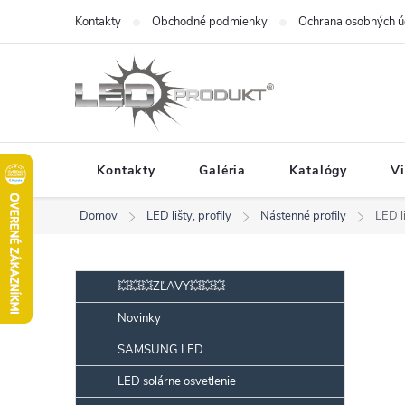
Prejsť
Kontakty
Obchodné podmienky
Ochrana osobných ú
na
obsah
Kontakty
Galéria
Katalógy
V
Domov
LED lišty, profily
Nástenné profily
LED l
B
Preskočiť
💥💥💥ZĽAVY💥💥💥
kategórie
o
Novinky
č
SAMSUNG LED
n
ý
LED solárne osvetlenie