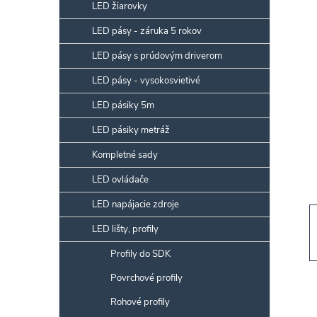
p
LED žiarovky
a
LED pásy - záruka 5 rokov
n
LED pásy s prúdovým driverom
e
l
LED pásy - vysokosvietivé
LED pásiky 5m
LED pásiky metráž
Kompletné sady
LED ovládače
LED napájacie zdroje
LED lišty, profily
Profily do SDK
Povrchové profily
Rohové profily