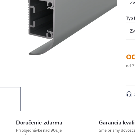
Typ 
o
od
7
Jedn
cena
Doručenie zdarma
Garancia kvali
Pri objednávke nad 90€ je
Sme priamy dovozc