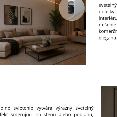
svetelný
optick
interié
riešenie
komerčn
elegant
olné svietenie vytvára výrazný svetelný
fekt smerujúci na stenu alebo podlahu,