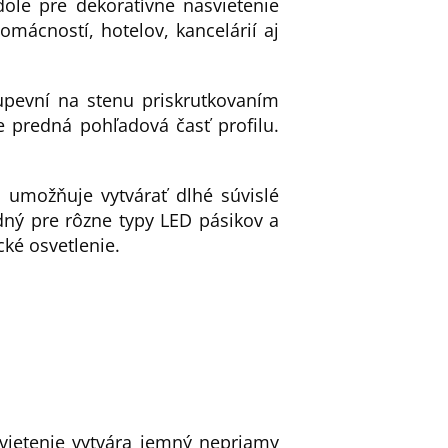
le pre dekoratívne nasvietenie
mácností, hotelov, kancelárií aj
 upevní na stenu priskrutkovaním
 predná pohľadová časť profilu.
umožňuje vytvárať dlhé súvislé
odný pre rôzne typy LED pásikov a
cké osvetlenie.
vietenie vytvára jemný nepriamy