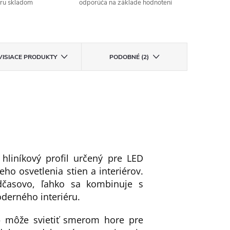
aru skladom
odporúča na základe hodnotení
VISIACE PRODUKTY
PODOBNÉ (2)
hliníkový profil určený pre LED
ho osvetlenia stien a interiérov.
dčasovo, ľahko sa kombinuje s
oderného interiéru.
– môže svietiť smerom hore pre