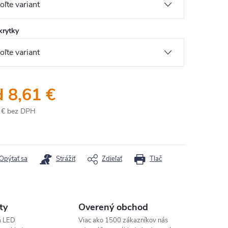
krytky
d
8,61 €
 €
bez DPH
otková
:
Opýtať sa
Strážiť
Zdieľať
Tlač
ty
Overený obchod
a LED
Viac ako 1500 zákazníkov nás