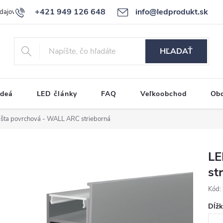
+421 949 126 648
info@ledprodukt.sk
dajov
Reklamačný poriadok
HĽADAŤ
ideá
LED články
FAQ
Veľkoobchod
Ob
išta povrchová - WALL ARC strieborná
LE
st
Kód:
Dĺž