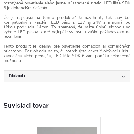
rozptýlené osvetlenie alebo jasné, sústredené svetlo, LED lišta SDK
6 je dokonalým riešením.
Čo je najlepšie na tomto produkte? Je navrhnutý tak, aby bol
kompatibilný s každým LED pásom, 12V aj 24V s maximálnou
šírkou podkladu 14mm. To znamená, že máte úplnú slobodu vo
výbere LED pásov, ktoré najlepšie vyhovujú vašim požiadavkám na
osvetlenie.
Tento produkt je ideálny pre osvetlenie domácich aj komerčných
priestorov. Bez ohľadu na to, či potrebujete osvetliť obývaciu izbu,
kanceláriu alebo predajňu, LED lišta SDK 6 vám ponúka nekonečné
možnosti.
Diskusia
Súvisiaci tovar