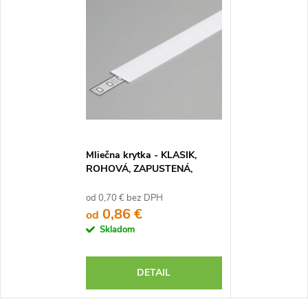
Mliečna krytka - KLASIK,
ROHOVÁ, ZAPUSTENÁ,
ZAPUSTENÁ HLB., SMART
16, R3, SDK6
od 0,70 € bez DPH
0,86 €
od
Skladom
DETAIL