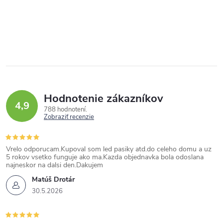
Hodnotenie zákazníkov
4,9
788 hodnotení
Zobraziť recenzie
Vrelo odporucam.Kupoval som led pasiky atd.do celeho domu a uz
5 rokov vsetko funguje ako ma.Kazda objednavka bola odoslana
najneskor na dalsi den.Dakujem
Matúš Drotár
30.5.2026