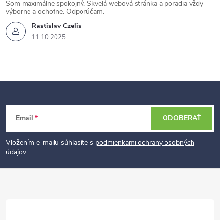
Som maximálne spokojný. Skvelá webová stránka a poradia vždy
výborne a ochotne. Odporúčam.
Rastislav Czelis
11.10.2025
Z
Email
ODOBERAŤ
á
p
Vložením e-mailu súhlasíte s
podmienkami ochrany osobných
údajov
ä
t
i
e