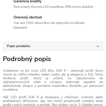
Garancia kvality
Sme priamy dovozca LED osvetlenia, 99% tovaru skladom
Overený obchod
Viac ako 1500 zákazníkov nás odporúča na základe
hodnotení
Popis produktu
Podrobný popis
Uvádzame na trh novú LED lištu SDK 6 - dokonalý profil, ktorý
vnesie do vášho interiéru nielen svetlo, ale aj eleganciu a štýl. Tento
hliníkový profil, ktorý je určený na zabudovanie do
sádrokartonových stien a stropov, dokonale zapadne do
akéhokoľvek dizajnu a ponúkne maximálnu flexibilitu pri plánovaní
osvetlenia.
Náš LED profil SDK 6 je dodávaný s mliečnym, matným alebo
priehľadným difúzorom, aby ste mohli prispôsobiť svetelný efekt
podľa svojich predstáv a potrieb. Bez ohľadu na to, či hľadáte jemné,