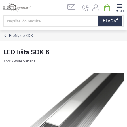
Prejsť
NÁKUPN
na
KOŠÍK
obsah
HĽADAŤ
Profily do SDK
LED lišta SDK 6
Kód:
Zvoľte variant