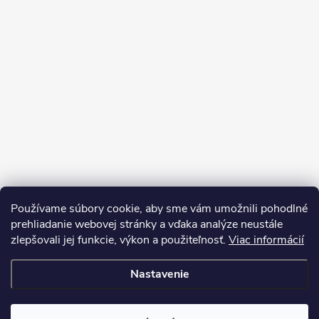
Používame súbory cookie, aby sme vám umožnili pohodlné
prehliadanie webovej stránky a vďaka analýze neustále
zlepšovali jej funkcie, výkon a použiteľnosť.
Viac informácií
Sledovať na Instagrame
Nastavenie
Copyright 2026
LEDprodukt.sk
. Všetky práva vyhradené.