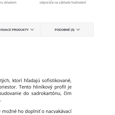
aru skladom
odporúča na základe hodnotení
VISIACE PRODUKTY
PODOBNÉ (3)
ých, ktorí hľadajú sofistikované,
iestor. Tento hliníkový profil je
udovanie do sadrokartónu, čím
.
e možné ho doplniť o nacvakávací