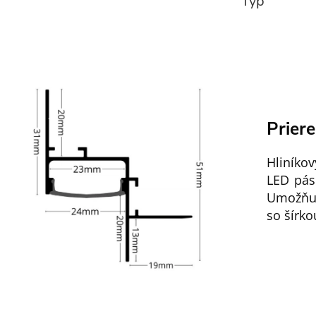
Typ
Prier
Hliníkov
LED pás
Umožňuj
so šírk