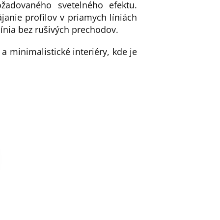
adovaného svetelného efektu.
anie profilov v priamych líniách
línia bez rušivých prechodov.
 minimalistické interiéry, kde je
.