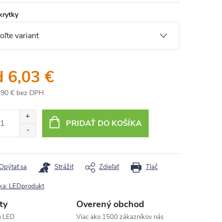
krytky
d
6,03 €
,90 €
bez DPH
otková
:
PRIDAŤ DO KOŠÍKA
Opýtať sa
Strážiť
Zdieľať
Tlač
ka:
LEDprodukt
ty
Overený obchod
a LED
Viac ako 1500 zákazníkov nás