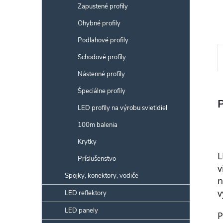
Zapustené profily
Ohybné profily
Podlahové profily
Schodové profily
Nástenné profily
Špeciálne profily
LED profily na výrobu svietidiel
100m balenia
Krytky
L
Príslušenstvo
v
Spojky, konektory, vodiče
n
v
LED reflektory
LED panely
P