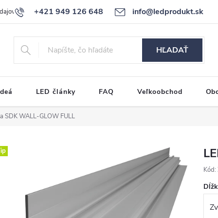
+421 949 126 648
info@ledprodukt.sk
dajov
Reklamačný poriadok
HĽADAŤ
ideá
LED články
FAQ
Veľkoobchod
Ob
šta SDK WALL-GLOW FULL
LE
ip
Kód:
Dĺž