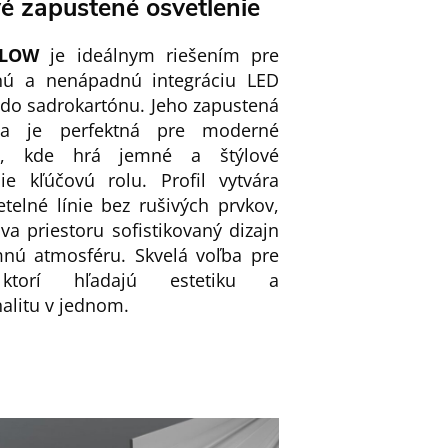
vé zapustené osvetlenie
GLOW
je ideálnym riešením pre
nú a nenápadnú integráciu LED
 do sadrokartónu. Jeho zapustená
cia je perfektná pre moderné
éry, kde hrá jemné a štýlové
nie kľúčovú rolu. Profil vytvára
etelné línie bez rušivých prvkov,
a priestoru sofistikovaný dizajn
mnú atmosféru. Skvelá voľba pre
ktorí hľadajú estetiku a
alitu v jednom.