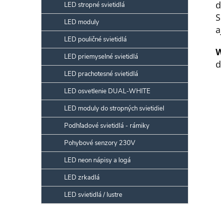
d
LED stropné svietidlá
S
LED moduly
a
LED pouličné svietidlá
LED priemyselné svietidlá
d
LED prachotesné svietidlá
LED osvetlenie DUAL-WHITE
LED moduly do stropných svietidiel
Podhľadové svietidlá - rámiky
Pohybové senzory 230V
LED neon nápisy a logá
LED zrkadlá
LED svietidlá / lustre