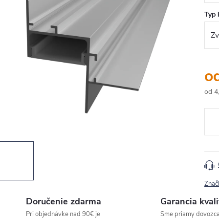
Typ 
o
od
4
Jedn
cena
Znač
Doručenie zdarma
Garancia kvali
Pri objednávke nad 90€ je
Sme priamy dovozc