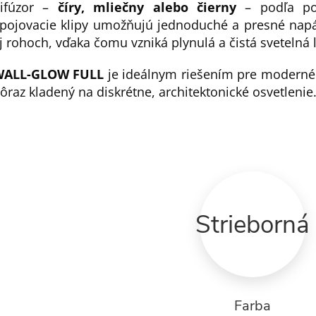
ifúzor –
číry, mliečny alebo čierny
– podľa pož
pojovacie klipy umožňujú jednoduché a presné napáj
j rohoch, vďaka čomu vzniká plynulá a čistá svetelná 
WALL-GLOW FULL
je ideálnym riešením pre moderné a
ôraz kladený na diskrétne, architektonické osvetlenie
Strieborná
Farba