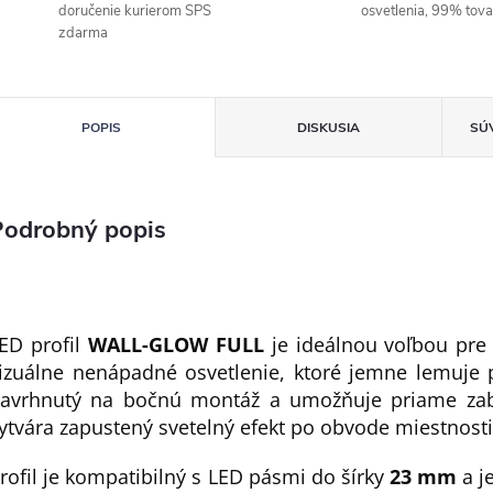
doručenie kurierom SPS
osvetlenia, 99% tov
zdarma
POPIS
DISKUSIA
SÚ
Podrobný popis
ED profil
WALL-GLOW FULL
je ideálnou voľbou pre t
izuálne nenápadné osvetlenie, ktoré jemne lemuje pr
avrhnutý na bočnú montáž a umožňuje priame zab
ytvára zapustený svetelný efekt po obvode miestnosti
rofil je kompatibilný s LED pásmi do šírky
23 mm
a j