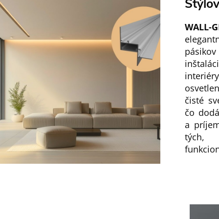
Štýlo
WALL-
elegant
pásikov
inštalá
interi
osvetle
čisté sv
čo dodáv
a príje
tých, 
funkcion