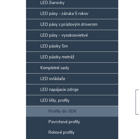
p
LED žiarovky
a
LED pásy - záruka 5 rokov
n
LED pásy s prúdovým driverom
e
l
LED pásy - vysokosvietivé
LED pásiky 5m
LED pásiky metráž
Kompletné sady
LED ovládače
LED napájacie zdroje
LED lišty, profily
Profily do SDK
Povrchové profily
Rohové profily