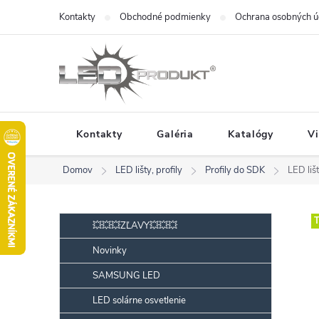
Prejsť
Kontakty
Obchodné podmienky
Ochrana osobných ú
na
obsah
Kontakty
Galéria
Katalógy
V
Domov
LED lišty, profily
Profily do SDK
LED li
B
Preskočiť
T
💥💥💥ZĽAVY💥💥💥
kategórie
o
Novinky
č
SAMSUNG LED
n
ý
LED solárne osvetlenie