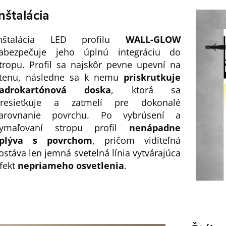
nštalácia
Inštalácia LED profilu
WALL-GLOW
abezpečuje jeho úplnú integráciu do
tropu. Profil sa najskôr pevne upevní na
tenu, následne sa k nemu
priskrutkuje
sadrokartónová doska
, ktorá sa
resieťkuje a zatmelí pre dokonalé
arovnanie povrchu. Po vybrúsení a
vymaľovaní stropu profil
nenápadne
splýva s povrchom
, pričom viditeľná
ostáva len jemná svetelná línia vytvárajúca
fekt
nepriameho osvetlenia
.