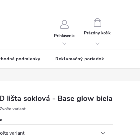
NÁKUPNÝ
KOŠÍK
Prázdny košík
Prihlásenie
chodné podmienky
Reklamačný poriadok
D lišta soklová - Base glow biela
Zvoľte variant
ka