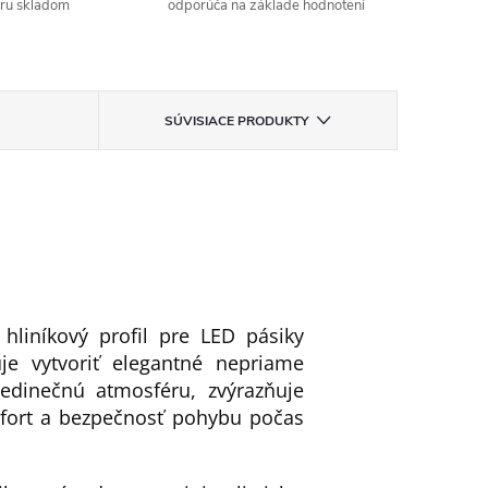
aru skladom
odporúča na základe hodnotení
SÚVISIACE PRODUKTY
liníkový profil pre LED pásiky
je vytvoriť elegantné nepriame
jedinečnú atmosféru, zvýrazňuje
omfort a bezpečnosť pohybu počas