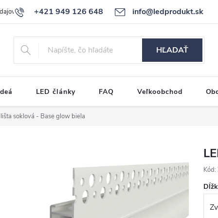
+421 949 126 648
info@ledprodukt.sk
dajov
Reklamačný poriadok
HĽADAŤ
ideá
LED články
FAQ
Veľkoobchod
Ob
lišta soklová - Base glow biela
LE
Kód:
Dĺž