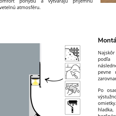
omfort pohybu a vytvárajú príjemnú
vetelnú atmosféru.
Mont
Najskôr
podľa 
následn
pevne 
zarovna
Po osad
výstuž
omietky
hladka,