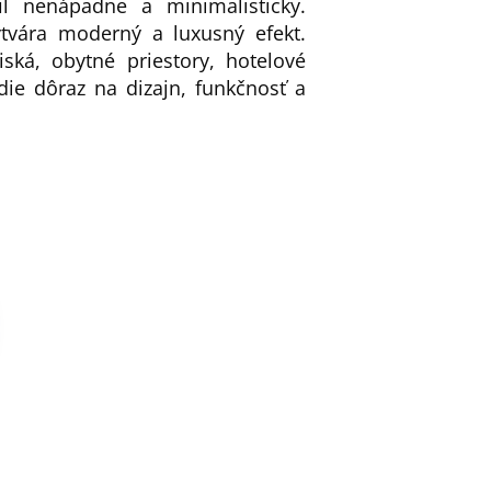
l nenápadne a minimalisticky.
vytvára moderný a luxusný efekt.
ká, obytné priestory, hotelové
adie dôraz na dizajn, funkčnosť a