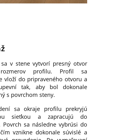
áž
 sa v stene vytvorí presný otvor
rozmerov profilu. Profil sa
e vloží do pripraveného otvoru a
upevní tak, aby bol dokonale
ný s povrchom steny.
ení sa okraje profilu prekryjú
nou sieťkou a zapracujú do
. Povrch sa následne vybrúsi do
 čím vznikne dokonale súvislé a