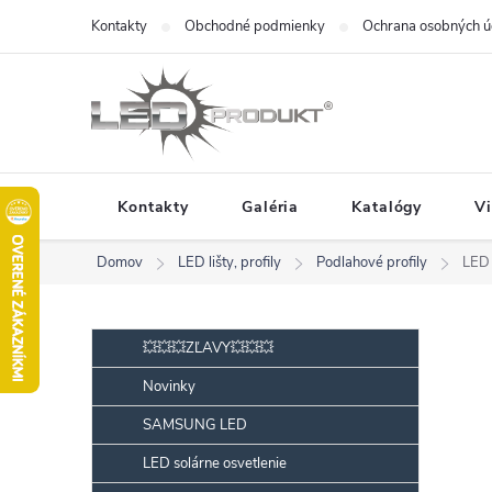
Prejsť
Kontakty
Obchodné podmienky
Ochrana osobných ú
na
obsah
Kontakty
Galéria
Katalógy
V
Domov
LED lišty, profily
Podlahové profily
LED 
B
Preskočiť
💥💥💥ZĽAVY💥💥💥
kategórie
o
Novinky
č
SAMSUNG LED
n
ý
LED solárne osvetlenie