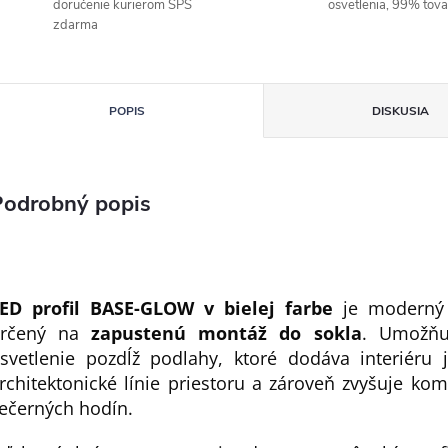
doručenie kurierom SPS
osvetlenia, 99% tov
zdarma
POPIS
DISKUSIA
Podrobný popis
ED profil BASE-GLOW v bielej farbe
je moderný h
určený na
zapustenú montáž do sokla
. Umožňu
svetlenie pozdĺž podlahy, ktoré dodáva interiéru 
rchitektonické línie priestoru a zároveň zvyšuje k
ečerných hodín.