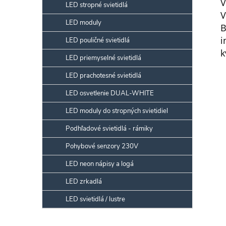
V
LED stropné svietidlá
V
LED moduly
B
i
LED pouličné svietidlá
k
LED priemyselné svietidlá
LED prachotesné svietidlá
LED osvetlenie DUAL-WHITE
LED moduly do stropných svietidiel
Podhľadové svietidlá - rámiky
Pohybové senzory 230V
LED neon nápisy a logá
LED zrkadlá
LED svietidlá / lustre