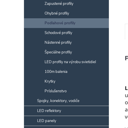
Zapustené profily
Ohybné profily
Podlahové profily
Schodové profily
Nástenné profily
Špeciálne profily
LED profily na výrobu svietidiel
100m balenia
Krytky
L
Príslušenstvo
Spojky, konektory, vodiče
o
a
LED reflektory
v
LED panely