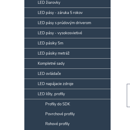
p
LED žiarovky
a
LED pásy - záruka 5 rokov
n
LED pásy s prúdovým driverom
e
l
LED pásy - vysokosvietivé
LED pásiky 5m
LED pásiky metráž
Kompletné sady
LED ovládače
LED napájacie zdroje
LED lišty, profily
Profily do SDK
Povrchové profily
Rohové profily