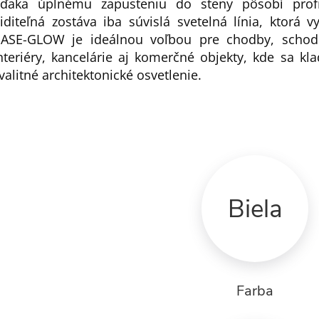
ďaka úplnému zapusteniu do steny pôsobí profi
iditeľná zostáva iba súvislá svetelná línia, ktorá 
ASE-GLOW je ideálnou voľbou pre chodby, schodis
nteriéry, kancelárie aj komerčné objekty, kde sa kl
valitné architektonické osvetlenie.
Biela
Farba