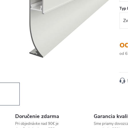
Typ 
o
od
6
Jedn
cena
Doručenie zdarma
Garancia kvali
Pri objednávke nad 90€ je
Sme priamy dovozc