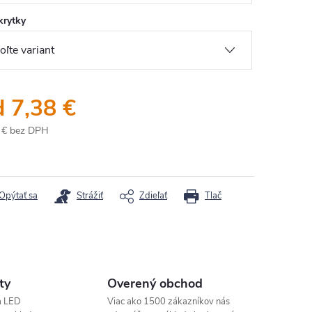
krytky
d
7,38 €
 €
bez DPH
otková
:
Opýtať sa
Strážiť
Zdieľať
Tlač
ty
Overený obchod
a LED
Viac ako 1500 zákazníkov nás