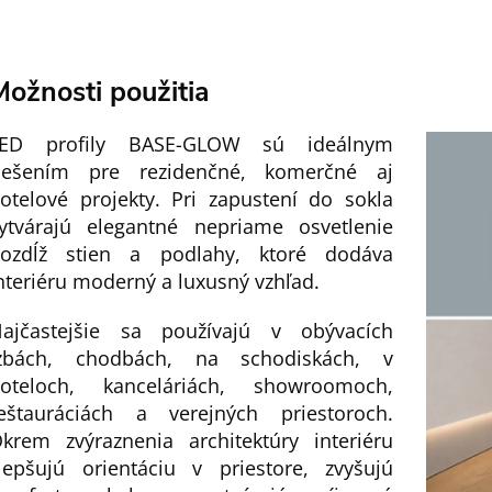
Možnosti použitia
LED profily BASE-GLOW sú ideálnym
iešením pre rezidenčné, komerčné aj
otelové projekty. Pri zapustení do sokla
ytvárajú elegantné nepriame osvetlenie
ozdĺž stien a podlahy, ktoré dodáva
nteriéru moderný a luxusný vzhľad.
ajčastejšie sa používajú v obývacích
zbách, chodbách, na schodiskách, v
oteloch, kanceláriách, showroomoch,
eštauráciách a verejných priestoroch.
krem zvýraznenia architektúry interiéru
lepšujú orientáciu v priestore, zvyšujú