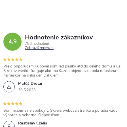
Hodnotenie zákazníkov
4,9
788 hodnotení
Zobraziť recenzie
Vrelo odporucam.Kupoval som led pasiky atd.do celeho domu a uz
5 rokov vsetko funguje ako ma.Kazda objednavka bola odoslana
najneskor na dalsi den.Dakujem
Matúš Drotár
30.5.2026
Som maximálne spokojný. Skvelá webová stránka a poradia vždy
výborne a ochotne. Odporúčam.
Rastislav Czelis