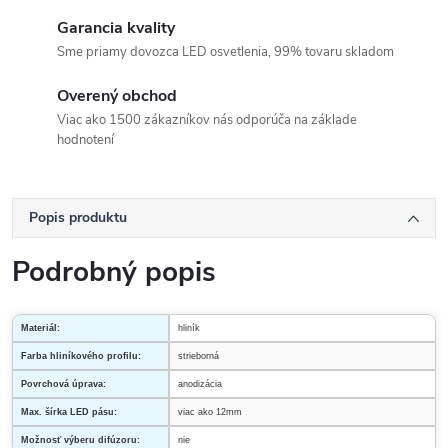
Garancia kvality
Sme priamy dovozca LED osvetlenia, 99% tovaru skladom
Overený obchod
Viac ako 1500 zákazníkov nás odporúča na základe
hodnotení
Popis produktu
Podrobný popis
Materiál:
hliník
Farba hliníkového profilu:
strieborná
Povrchová úprava:
anodizácia
Max. šírka LED pásu:
viac ako 12mm
Možnosť výberu difúzoru:
nie