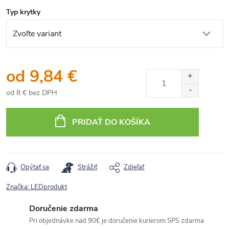
Typ krytky
od
9,84 €
od
8 €
bez DPH
Jednotková
cena:
PRIDAŤ DO KOŠÍKA
Opýtať sa
Strážiť
Zdieľať
Značka:
LEDprodukt
Doručenie zdarma
Pri objednávke nad 90€ je doručenie kurierom SPS zdarma