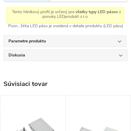
Tento hliníkový profil je určený pre
všetky typy LED pásov
z
ponuky LEDprodukt s.r.o.
Pozn.: šírka LED pásu je uvedená v detaile produktu (LED pásu)
Parametre produktu
Diskusia
Súvisiaci tovar