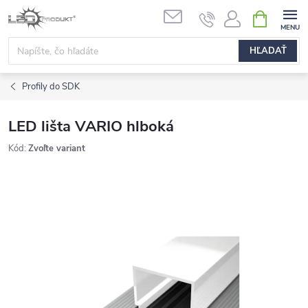
Prejsť
NÁKUPN
na
KOŠÍK
obsah
HĽADAŤ
Profily do SDK
LED lišta VARIO hlboká
Kód:
Zvoľte variant