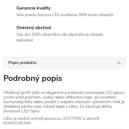
Garancia kvality
Sme priamy dovozca LED osvetlenia, 99% tovaru skladom
Overený obchod
Viac ako 1500 zákazníkov nás odporúča na základe
hodnotení
Popis produktu
Podrobný popis
Hliníkový profil slúži na elegantné a estetické umiestenie LED pásov,
chráni pred prachom, vodou alebo vlhkosťou napr. pri osvetlení
kuchynskej linky alebo použití v kúpelni, hlavným významom však je
chladenie pásika resp. odvod tepla z neho, čo zaručuje dlhšiu
životnosť LED čipov.
Lištu je možné uchytiť pomocou ÚCHYTIEK a ukončiť
KONCOVKAMI.