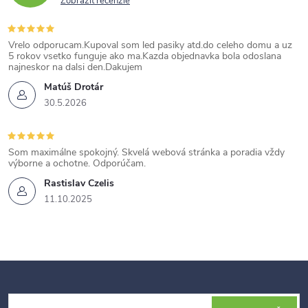
Zobraziť recenzie
Vrelo odporucam.Kupoval som led pasiky atd.do celeho domu a uz
5 rokov vsetko funguje ako ma.Kazda objednavka bola odoslana
najneskor na dalsi den.Dakujem
Matúš Drotár
30.5.2026
Som maximálne spokojný. Skvelá webová stránka a poradia vždy
výborne a ochotne. Odporúčam.
Rastislav Czelis
11.10.2025