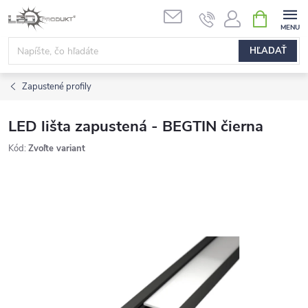
Prejsť
NÁKUPN
na
KOŠÍK
obsah
HĽADAŤ
Zapustené profily
LED lišta zapustená - BEGTIN čierna
Kód:
Zvoľte variant