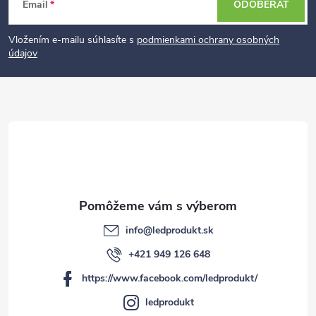
Z
Email
ODOBERAŤ
á
p
Vložením e-mailu súhlasíte s
podmienkami ochrany osobných
údajov
ä
t
i
e
info
@
ledprodukt.sk
+421 949 126 648
https://www.facebook.com/ledprodukt/
ledprodukt