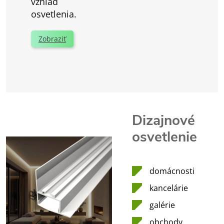
vzhľad
osvetlenia.
Zobraziť
Dizajnové
osvetlenie
domácnosti
kancelárie
galérie
obchody,