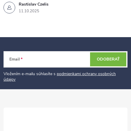
Rastislav Czelis
11.10.2025
Z
Email
ODOBERAŤ
á
p
Vložením e-mailu súhlasíte s
podmienkami ochrany osobných
údajov
ä
t
i
e