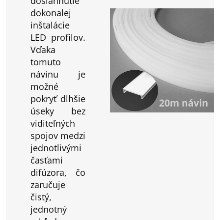
dosiahnutie
dokonalej
inštalácie
LED profilov.
Vďaka
tomuto
návinu je
možné
pokryť dlhšie
úseky bez
viditeľných
spojov medzi
jednotlivými
časťami
difúzora, čo
zaručuje
čistý,
jednotný