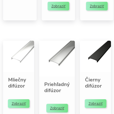
Zobraziť
Zobraziť
Mliečny
Čierny
Priehľadný
difúzor
difúzor
difúzor
Zobraziť
Zobraziť
Zobraziť