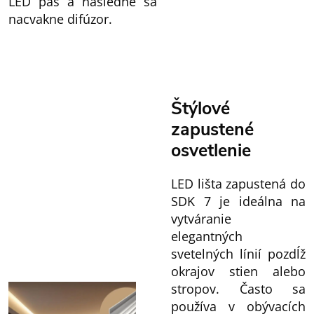
LED pás a následne sa
nacvakne difúzor.
Štýlové
zapustené
osvetlenie
LED lišta zapustená do
SDK 7 je ideálna na
vytváranie
elegantných
svetelných línií pozdĺž
okrajov stien alebo
stropov. Často sa
používa v obývacích