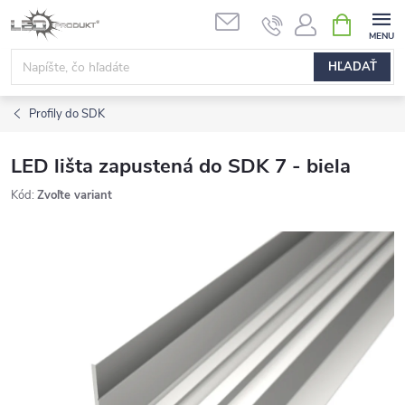
Prejsť
NÁKUPN
na
KOŠÍK
obsah
HĽADAŤ
Profily do SDK
LED lišta zapustená do SDK 7 - biela
Kód:
Zvoľte variant