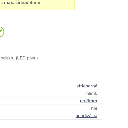
 s
max. šírkou 8mm
.
produktu (LED pásu)
strieborná
hliník
do 8mm
nie
anodizácia