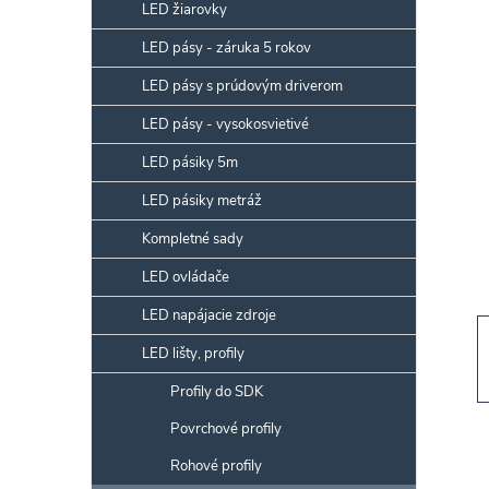
p
LED žiarovky
a
LED pásy - záruka 5 rokov
n
LED pásy s prúdovým driverom
e
l
LED pásy - vysokosvietivé
LED pásiky 5m
LED pásiky metráž
Kompletné sady
LED ovládače
LED napájacie zdroje
LED lišty, profily
Profily do SDK
Povrchové profily
Rohové profily