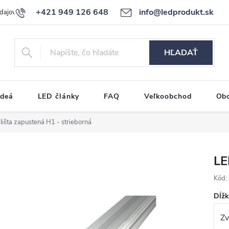
+421 949 126 648
info@ledprodukt.sk
dajov
Reklamačný poriadok
HĽADAŤ
ideá
LED články
FAQ
Veľkoobchod
Ob
lišta zapustená H1 - strieborná
LE
Kód:
Dĺž