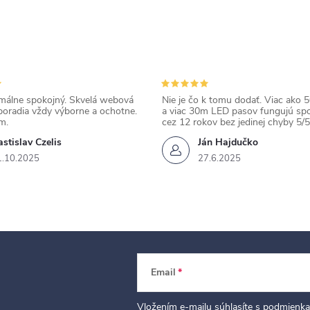
álne spokojný. Skvelá webová
Nie je čo k tomu dodať. Viac ako 50
poradia vždy výborne a ochotne.
a viac 30m LED pasov fungujú spo
m.
cez 12 rokov bez jedinej chyby 5/5
stislav Czelis
Ján Hajdučko
1.10.2025
27.6.2025
Email
Vložením e-mailu súhlasíte s
podmienka