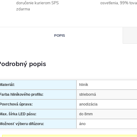
doručenie kurierom SPS
osvetlenia, 99% tov
zdarma
POPIS
Podrobný popis
Materiál:
hliník
Farba hliníkového profilu:
strieborná
Povrchová úprava:
anodizácia
Max. šírka LED pásu:
do 8mm
Možnosť výberu difúzoru:
áno