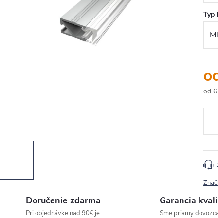
Typ 
o
od
6
Jedn
cena
Znač
Doručenie zdarma
Garancia kvali
Pri objednávke nad 90€ je
Sme priamy dovozc