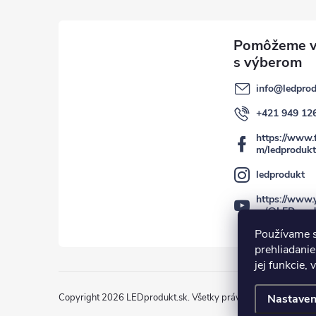
info
@
ledprod
+421 949 12
https://www.
m/ledprodukt
ledprodukt
https://www.
m/@LEDprod
Používame s
prehliadanie
jej funkcie,
Copyright 2026
LEDprodukt.sk
. Všetky práva vyhradené.
Nastaven