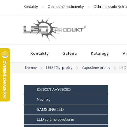
Prejsť
Kontakty
Obchodné podmienky
Ochrana osobných ú
na
obsah
Kontakty
Galéria
Katalógy
V
Domov
LED lišty, profily
Zapustené profily
LED 
B
Preskočiť
💥💥💥ZĽAVY💥💥💥
kategórie
o
Novinky
č
SAMSUNG LED
n
ý
LED solárne osvetlenie