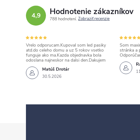
Hodnotenie zákazníkov
4,9
Zobraziť recenzie
788 hodnotení
Vrelo odporucam.Kupoval som led pasiky
Som maxim
atd.do celeho domu a uz 5 rokov vsetko
stránka a 
funguje ako ma.Kazda objednavka bola
Odporúča
odoslana najneskor na dalsi den.Dakujem
Ra
Matúš Drotár
1
30.5.2026
Z
á