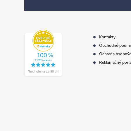
p
ä
t
i
e
Kontakty
Obchodné podmi
Ochrana osobnýc
Reklamačný pori