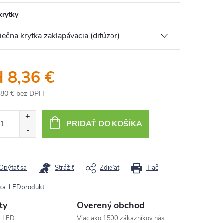
krytky
d
8,36 €
,80 €
bez DPH
otková
:
PRIDAŤ DO KOŠÍKA
Opýtať sa
Strážiť
Zdieľať
Tlač
ka:
LEDprodukt
ty
Overený obchod
a LED
Viac ako 1500 zákazníkov nás