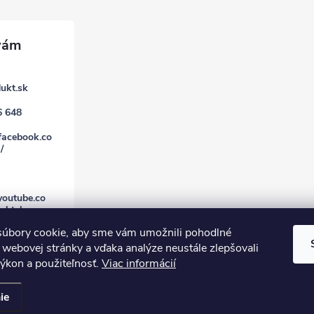
ukt.sk
6 648
facebook.co
/
youtube.co
uktsk
úbory cookie, aby sme vám umožnili pohodlné
 webovej stránky a vďaka analýze neustále zlepšovali
 výkon a použiteľnosť.
Viac informácií
ie