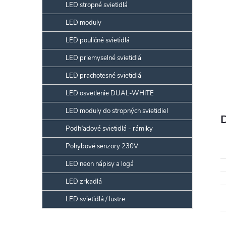
LED stropné svietidlá
LED moduly
LED pouličné svietidlá
LED priemyselné svietidlá
LED prachotesné svietidlá
LED osvetlenie DUAL-WHITE
LED moduly do stropných svietidiel
Podhľadové svietidlá - rámiky
Pohybové senzory 230V
LED neon nápisy a logá
LED zrkadlá
LED svietidlá / lustre