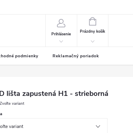
NÁKUPNÝ
KOŠÍK
Prázdny košík
Prihlásenie
chodné podmienky
Reklamačný poriadok
D lišta zapustená H1 - strieborná
Zvoľte variant
ka