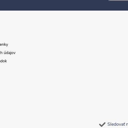
enky
h údajov
adok
Sledovať 