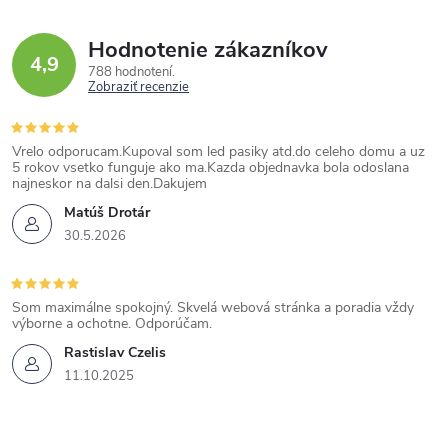
Hodnotenie zákazníkov
4,9
788 hodnotení
Zobraziť recenzie
Vrelo odporucam.Kupoval som led pasiky atd.do celeho domu a uz
5 rokov vsetko funguje ako ma.Kazda objednavka bola odoslana
najneskor na dalsi den.Dakujem
Matúš Drotár
30.5.2026
Som maximálne spokojný. Skvelá webová stránka a poradia vždy
výborne a ochotne. Odporúčam.
Rastislav Czelis
11.10.2025