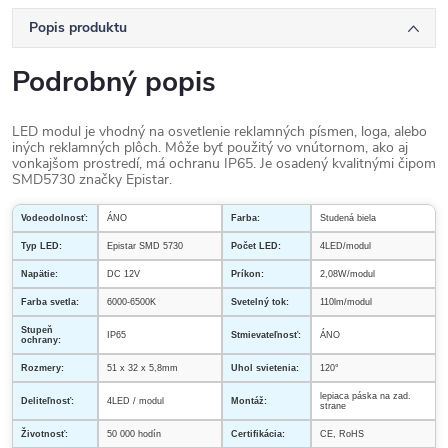
Popis produktu
Podrobný popis
LED modul je vhodný na osvetlenie reklamných písmen, loga, alebo
iných reklamných plôch. Môže byť použitý vo vnútornom, ako aj
vonkajšom prostredí, má ochranu IP65. Je osadený kvalitnými čipom
SMD5730 značky Epistar.
Vodeodolnosť:
ÁNO
Farba:
Studená biela
Typ LED:
Epistar SMD 5730
Počet LED:
4LED/modul
Napätie:
DC 12V
Príkon:
2,08W/modul
Farba svetla:
6000-6500K
Svetelný tok:
110lm/modul
Stupeň
IP65
Stmievateľnosť:
ÁNO
ochrany:
Rozmery:
51 x 32 x 5,8mm
Uhol svietenia:
120°
lepiaca páska na zad.
Deliteľnosť:
4LED / modul
Montáž:
strane
Životnosť:
50 000 hodín
Certifikácia:
CE, RoHS