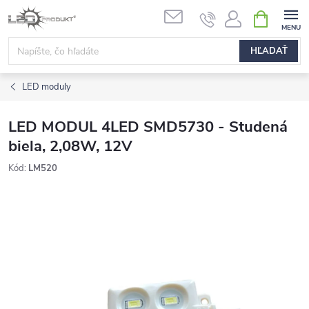
Prejsť
NÁKUPN
na
KOŠÍK
obsah
HĽADAŤ
LED moduly
LED MODUL 4LED SMD5730 - Studená
biela, 2,08W, 12V
Kód:
LM520