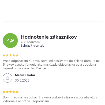
Hodnotenie zákazníkov
4,9
788 hodnotení
Zobraziť recenzie
Vrelo odporucam.Kupoval som led pasiky atd.do celeho domu a uz
5 rokov vsetko funguje ako ma.Kazda objednavka bola odoslana
najneskor na dalsi den.Dakujem
Matúš Drotár
30.5.2026
Som maximálne spokojný. Skvelá webová stránka a poradia vždy
výborne a ochotne. Odporúčam.