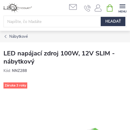
Prejsť
NÁKUPN
na
KOŠÍK
obsah
HĽADAŤ
Nábytkové
LED napájací zdroj 100W, 12V SLIM -
nábytkový
Kód:
NNZ288
Záruka 3 roky