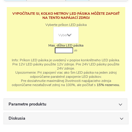
VYPOČÍTAJTE SI, KOĽKO METROV LED PÁSIKA MÔŽETE ZAPOJIŤ
NA TENTO NAPÁJACÍ ZDROJ
Vyberte príkon LED pásika
Max. dĺžka LED pásika
m
Info:
Príkon LED pásika je uvedený v popise konkrétneho LED pásika.
Pre 12V LED pásiky použite 12V zdroje. Pre 24V LED pásiky použite
24V zdroje.
Upozornenie:
Pri zapojení viac ako 5m LED pásika na jeden zdroj
odporúčame paralelné zapojenie LED pásikov.
Pre dosiahnutie maximálnej životnosti napájacieho zdroja
odporúčame nezaťažovať zdroj na 100%, ale počítať s
15% rezervou.
Parametre produktu
Diskusia