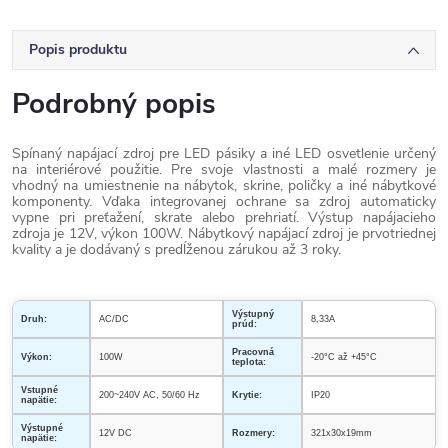
Popis produktu
Podrobný popis
Spínaný napájací zdroj pre LED pásiky a iné LED osvetlenie určený
na interiérové použitie. Pre svoje vlastnosti a malé rozmery je
vhodný na umiestnenie na nábytok, skrine, poličky a iné nábytkové
komponenty. Vďaka integrovanej ochrane sa zdroj automaticky
vypne pri preťažení, skrate alebo prehriatí.
Výstup napájacieho
zdroja je 12V, výkon 100W. Nábytkový napájací zdroj je prvotriednej
kvality a je dodávaný s predĺženou zárukou až 3 roky.
Výstupný
Druh:
AC/DC
8,33A
prúd:
Pracovná
Výkon:
100W
-20°C až +45°C
teplota:
Vstupné
200~240V AC, 50/60 Hz
Krytie:
IP20
napätie:
Výstupné
12V DC
Rozmery:
321x30x19mm
napätie: