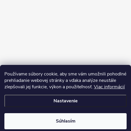
Používame súbory cookie, aby sme vám umožnili pohodlné
prehliadanie webovej stránky a vďaka analýze neustále
zlepšovali jej funkcie, výkon a použiteľnosť.
Viac informácií
Sledovať na Instagrame
Nastavenie
Copyright 2026
LEDprodukt.sk
. Všetky práva vyhradené.
Súhlasím
Vytvoril Shoptet Premium