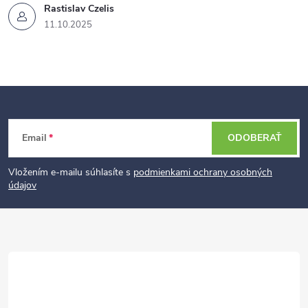
Rastislav Czelis
11.10.2025
Z
Email
ODOBERAŤ
á
p
Vložením e-mailu súhlasíte s
podmienkami ochrany osobných
údajov
ä
t
i
e