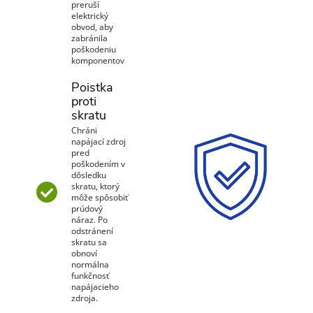
preruší
elektrický
obvod, aby
zabránila
poškodeniu
komponentov
Poistka
proti
skratu
Chráni
napájací zdroj
pred
poškodením v
dôsledku
skratu, ktorý
môže spôsobiť
prúdový
náraz. Po
odstránení
skratu sa
obnoví
normálna
funkčnosť
napájacieho
zdroja.