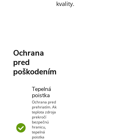
kvality.
Ochrana
pred
poškodením
Tepelná
poistka
Ochrana pred
prehriatím. Ak
teplota zdroja
prekročí
bezpečnú
hranicu,
tepelná
poistka