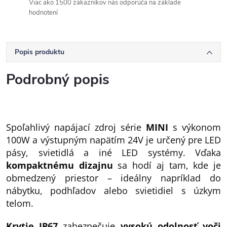
Viac ako 1500 zákazníkov nás odporúča na základe
hodnotení
Popis produktu
Podrobný popis
Spoľahlivý napájací zdroj série
MINI
s výkonom
100W a výstupným napätím 24V je určený pre LED
pásy, svietidlá a iné LED systémy. Vďaka
kompaktnému dizajnu
sa hodí aj tam, kde je
obmedzený priestor – ideálny napríklad do
nábytku, podhľadov alebo svietidiel s úzkym
telom.
Krytie IP67
zabezpečuje
vysokú odolnosť voči