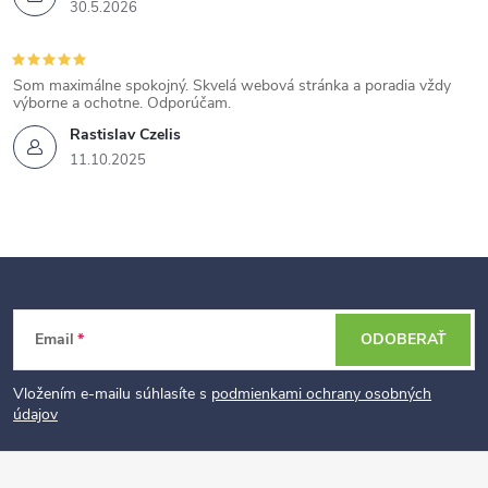
30.5.2026
Som maximálne spokojný. Skvelá webová stránka a poradia vždy
výborne a ochotne. Odporúčam.
Rastislav Czelis
11.10.2025
Z
Email
ODOBERAŤ
á
p
Vložením e-mailu súhlasíte s
podmienkami ochrany osobných
údajov
ä
t