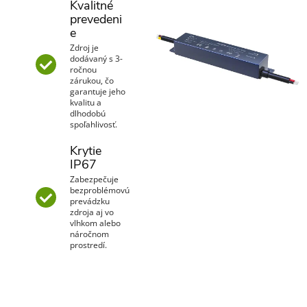
Kvalitné
prevedeni
e
Zdroj je
dodávaný s 3-
ročnou
zárukou, čo
garantuje jeho
kvalitu a
dlhodobú
spoľahlivosť.
Krytie
IP67
Zabezpečuje
bezproblémovú
prevádzku
zdroja aj vo
vlhkom alebo
náročnom
prostredí.