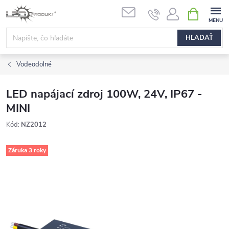
Prejsť
NÁKUPN
na
KOŠÍK
obsah
HĽADAŤ
Vodeodolné
LED napájací zdroj 100W, 24V, IP67 -
MINI
Kód:
NZ2012
Záruka 3 roky