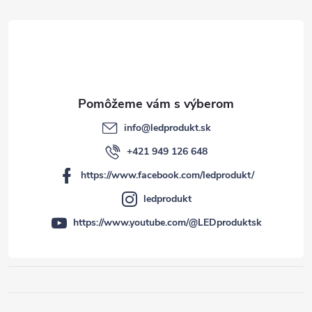
i
e
info
@
ledprodukt.sk
+421 949 126 648
https://www.facebook.com/ledprodukt/
ledprodukt
https://www.youtube.com/@LEDproduktsk