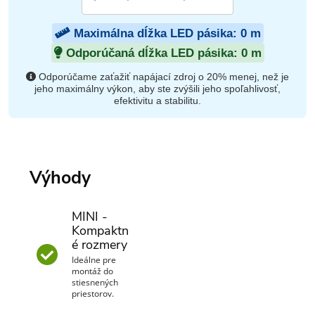
Maximálna dĺžka LED pásika:
0
m
Odporúčaná dĺžka LED pásika:
0
m
Odporúčame zaťažiť napájací zdroj o 20% menej, než je
jeho maximálny výkon, aby ste zvýšili jeho spoľahlivosť,
efektivitu a stabilitu.
Výhody
MINI -
Kompaktn
é rozmery
Ideálne pre
montáž do
stiesnených
priestorov.