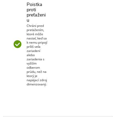
Poistka
proti
preťaženi
u
Chráni pred
preťažením,
ktoré môže
nastať, keď sa
k nemu pripojí
príliš veľa
zariadení
alebo
zariadenia s
vyšším
odberom
prúdu, než na
ktorý je
napájací zdroj
dimenzovaný.