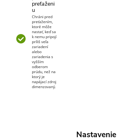
preťaženi
u
Chráni pred
preťažením,
ktoré môže
nastať, keď sa
k nemu pripojí
príliš veľa
zariadení
alebo
zariadenia s
vyšším
odberom
prúdu, než na
ktorý je
napájací zdroj
dimenzovaný.
Nastavenie