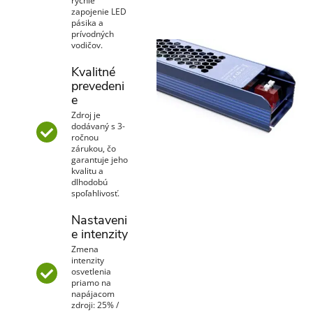
rýchle
zapojenie LED
pásika a
prívodných
vodičov.
Kvalitné
prevedeni
e
Zdroj je
dodávaný s 3-
ročnou
zárukou, čo
garantuje jeho
kvalitu a
dlhodobú
spoľahlivosť.
Nastaveni
e intenzity
Zmena
intenzity
osvetlenia
priamo na
napájacom
zdroji: 25% /