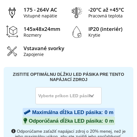
175 - 264V AC
-20°C až +45°C
Vstupné napätie
Pracovná teplota
145x48x24mm
IP20 (interiér)
Rozmery
Krytie
Vstavané svorky
Zapojenie
ZISTITE OPTIMÁLNU DĹŽKU LED PÁSIKA PRE TENTO
NAPÁJACÍ ZDROJ
Maximálna dĺžka LED pásika:
0
m
Odporúčaná dĺžka LED pásika:
0
m
Odporúčame zaťažiť napájací zdroj o 20% menej, než je
jeho maximálny výkon, aby ste zvýšili jeho spoľahlivosť,