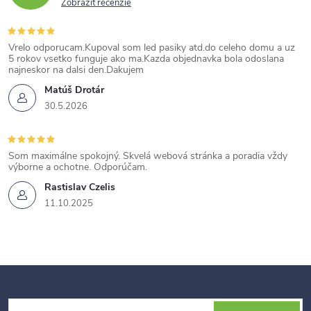
Zobraziť recenzie
Vrelo odporucam.Kupoval som led pasiky atd.do celeho domu a uz
5 rokov vsetko funguje ako ma.Kazda objednavka bola odoslana
najneskor na dalsi den.Dakujem
Matúš Drotár
30.5.2026
Som maximálne spokojný. Skvelá webová stránka a poradia vždy
výborne a ochotne. Odporúčam.
Rastislav Czelis
11.10.2025