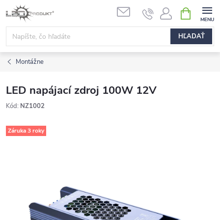
Prejsť
NÁKUPN
na
KOŠÍK
obsah
HĽADAŤ
Montážne
LED napájací zdroj 100W 12V
Kód:
NZ1002
Záruka 3 roky