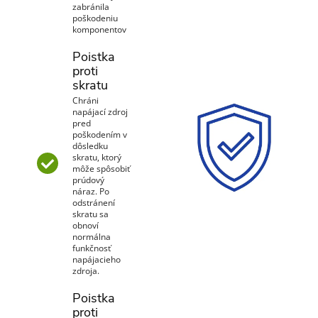
zabránila
poškodeniu
komponentov
Poistka
proti
skratu
Chráni
napájací zdroj
pred
poškodením v
dôsledku
skratu, ktorý
môže spôsobiť
prúdový
náraz. Po
odstránení
skratu sa
obnoví
normálna
funkčnosť
napájacieho
zdroja.
Poistka
proti