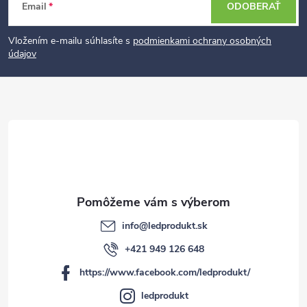
Z
Email
ODOBERAŤ
á
p
Vložením e-mailu súhlasíte s
podmienkami ochrany osobných
údajov
ä
t
i
e
info
@
ledprodukt.sk
+421 949 126 648
https://www.facebook.com/ledprodukt/
ledprodukt