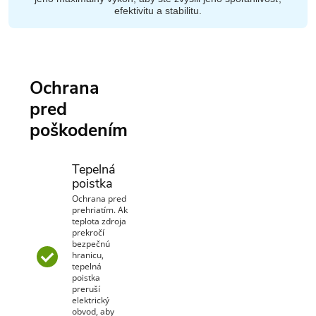
efektivitu a stabilitu.
Ochrana
pred
poškodením
Tepelná
poistka
Ochrana pred
prehriatím. Ak
teplota zdroja
prekročí
bezpečnú
hranicu,
tepelná
poistka
preruší
elektrický
obvod, aby