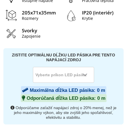
Vstupné napätie
Pracovná teplota
205x71x35mm
IP20 (interiér)
Rozmery
Krytie
Svorky
Zapojenie
ZISTITE OPTIMÁLNU DĹŽKU LED PÁSIKA PRE TENTO
NAPÁJACÍ ZDROJ
Maximálna dĺžka LED pásika:
0
m
Odporúčaná dĺžka LED pásika:
0
m
Odporúčame zaťažiť napájací zdroj o 20% menej, než je
jeho maximálny výkon, aby ste zvýšili jeho spoľahlivosť,
efektivitu a stabilitu.