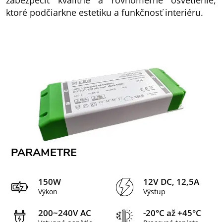
zabezpečiť kvalitné a rovnomerné osvetlenie,
ktoré podčiarkne estetiku a funkčnosť interiéru.
PARAMETRE
150W
12V DC, 12,5A
Výkon
Výstup
200~240V AC
-20°C až +45°C