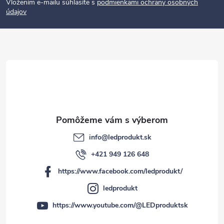
p
Vložením e-mailu súhlasíte s
podmienkami ochrany osobných
údajov
ä
t
i
e
info
@
ledprodukt.sk
+421 949 126 648
https://www.facebook.com/ledprodukt/
ledprodukt
https://www.youtube.com/@LEDproduktsk