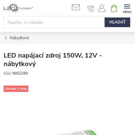
Prejsť
NÁKUPN
na
KOŠÍK
obsah
HĽADAŤ
Nábytkové
LED napájací zdroj 150W, 12V -
nábytkový
Kód:
NNZ280
Záruka 3 roky