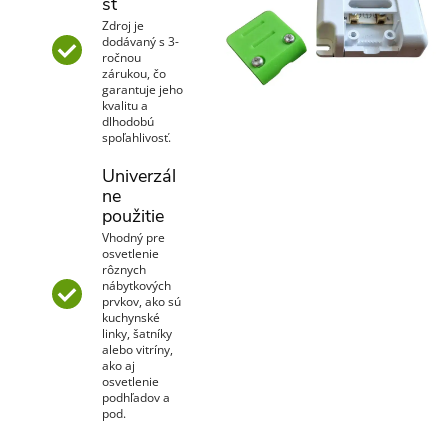
sť
Zdroj je
dodávaný s 3-
ročnou
zárukou, čo
garantuje jeho
kvalitu a
dlhodobú
spoľahlivosť.
Univerzál
ne
použitie
Vhodný pre
osvetlenie
rôznych
nábytkových
prvkov, ako sú
kuchynské
linky, šatníky
alebo vitríny,
ako aj
osvetlenie
podhľadov a
pod.