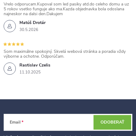
Vrelo odporucam.Kupoval som led pasiky atd.do celeho domu a uz
5 rokov vsetko funguje ako ma.Kazda objednavka bola odoslana
najneskor na dalsi den.Dakujem
Matúš Drotár
30.5.2026
Som maximálne spokojný. Skvelá webová stránka a poradia vždy
výborne a ochotne. Odporúčam.
Rastislav Czelis
11.10.2025
Z
Email
ODOBERAŤ
á