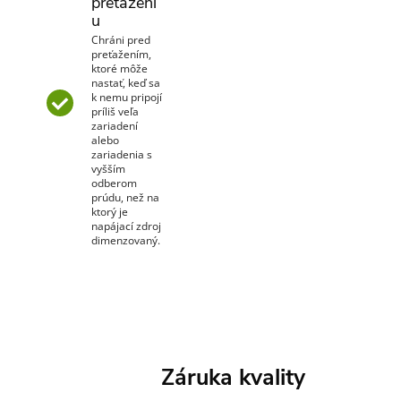
preťaženi
u
Chráni pred
preťažením,
ktoré môže
nastať, keď sa
k nemu pripojí
príliš veľa
zariadení
alebo
zariadenia s
vyšším
odberom
prúdu, než na
ktorý je
napájací zdroj
dimenzovaný.
Záruka kvality