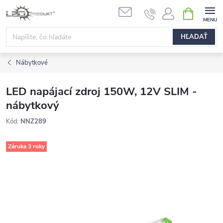
Prejsť
NÁKUPN
na
KOŠÍK
obsah
HĽADAŤ
Nábytkové
LED napájací zdroj 150W, 12V SLIM -
nábytkový
Kód:
NNZ289
Záruka 3 roky