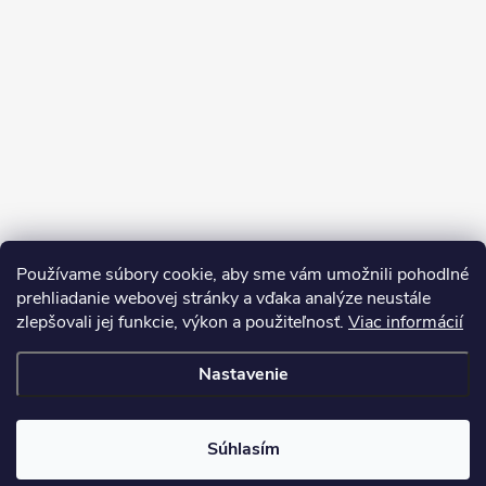
Používame súbory cookie, aby sme vám umožnili pohodlné
prehliadanie webovej stránky a vďaka analýze neustále
zlepšovali jej funkcie, výkon a použiteľnosť.
Viac informácií
Sledovať na Instagrame
Nastavenie
Copyright 2026
LEDprodukt.sk
. Všetky práva vyhradené.
Súhlasím
Vytvoril Shoptet Premium