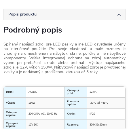
Popis produktu
Podrobný popis
Spínaný napájací zdroj pre LED pásiky a iné LED osvetlenie určený
na interiérové použitie. Pre svoje vlastnosti a malé rozmery je
vhodný na umiestnenie na nábytok, skrine, poličky a iné nábytkové
komponenty. Vďaka integrovanej ochrane sa zdroj automaticky
vypne pri preťažení, skrate alebo prehriatí.
Výstup napájacieho
zdroja je 12V, výkon 150W. Nábytkový napájací zdroj je prvotriednej
kvality a je dodávaný s predĺženou zárukou až 3 roky.
Výstupný
Druh:
AC/DC
12,5A
prúd:
Pracovná
Výkon:
150W
-20°C až +45°C
teplota:
Vstupné
200~240V AC, 50/60 Hz
Krytie:
IP20
napätie:
Výstupné
12V DC
Rozmery:
359x32x25mm
napätie: