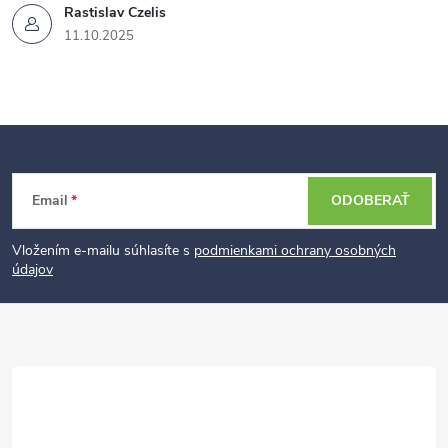
Rastislav Czelis
11.10.2025
Z
Email
ODOBERAŤ
á
p
Vložením e-mailu súhlasíte s
podmienkami ochrany osobných
údajov
ä
t
i
e