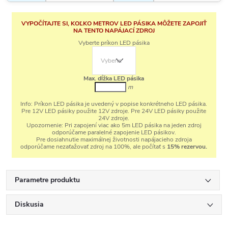
VYPOČÍTAJTE SI, KOĽKO METROV LED PÁSIKA MÔŽETE ZAPOJIŤ
NA TENTO NAPÁJACÍ ZDROJ
Vyberte príkon LED pásika
Max. dĺžka LED pásika
m
Info:
Príkon LED pásika je uvedený v popise konkrétneho LED pásika.
Pre 12V LED pásiky použite 12V zdroje. Pre 24V LED pásiky použite
24V zdroje.
Upozornenie:
Pri zapojení viac ako 5m LED pásika na jeden zdroj
odporúčame paralelné zapojenie LED pásikov.
Pre dosiahnutie maximálnej životnosti napájacieho zdroja
odporúčame nezaťažovať zdroj na 100%, ale počítať s
15% rezervou.
Parametre produktu
Diskusia