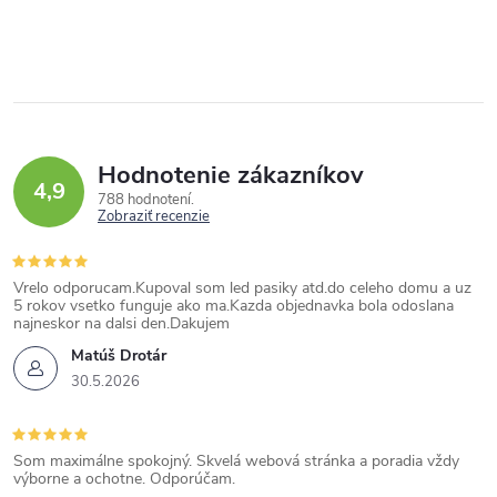
Hodnotenie zákazníkov
4,9
788 hodnotení
Zobraziť recenzie
Vrelo odporucam.Kupoval som led pasiky atd.do celeho domu a uz
5 rokov vsetko funguje ako ma.Kazda objednavka bola odoslana
najneskor na dalsi den.Dakujem
Matúš Drotár
30.5.2026
Som maximálne spokojný. Skvelá webová stránka a poradia vždy
výborne a ochotne. Odporúčam.