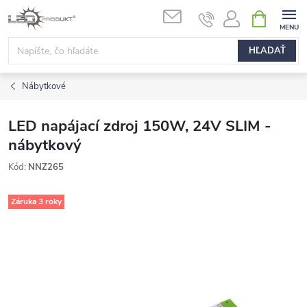
Prejsť
NÁKUPN
na
KOŠÍK
obsah
HĽADAŤ
Nábytkové
LED napájací zdroj 150W, 24V SLIM -
nábytkový
Kód:
NNZ265
Záruka 3 roky