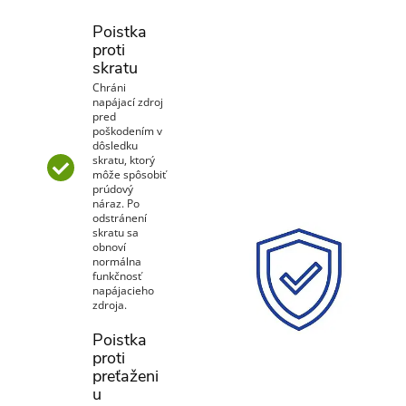
Poistka
proti
skratu
Chráni
napájací zdroj
pred
poškodením v
dôsledku
skratu, ktorý
môže spôsobiť
prúdový
náraz. Po
odstránení
skratu sa
obnoví
normálna
funkčnosť
napájacieho
zdroja.
Poistka
proti
preťaženi
u