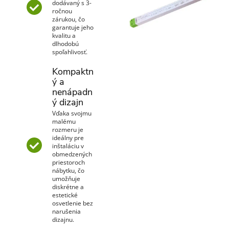
dodávaný s 3-
ročnou
zárukou, čo
garantuje jeho
kvalitu a
dlhodobú
spoľahlivosť.
Kompaktn
ý a
nenápadn
ý dizajn
Vďaka svojmu
malému
rozmeru je
ideálny pre
inštaláciu v
obmedzených
priestoroch
nábytku, čo
umožňuje
diskrétne a
estetické
osvetlenie bez
narušenia
dizajnu.