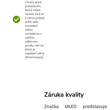
Chráni pred
preťažením,
ktoré môže
nastať, keď sa
k nemu pripojí
príliš veľa
zariadení
alebo
zariadenia s
vyšším
odberom
prúdu, než na
ktorý je
napájací zdroj
dimenzovaný.
Záruka kvality
Značka MLED predstavuje