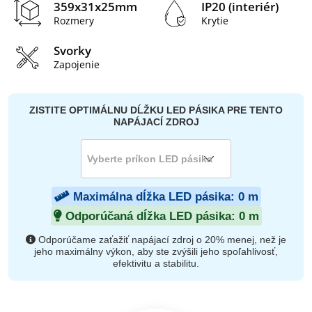
359x31x25mm
IP20 (interiér)
Rozmery
Krytie
Svorky
Zapojenie
ZISTITE OPTIMÁLNU DĹŽKU LED PÁSIKA PRE TENTO
NAPÁJACÍ ZDROJ
Maximálna dĺžka LED pásika:
0
m
Odporúčaná dĺžka LED pásika:
0
m
Odporúčame zaťažiť napájací zdroj o 20% menej, než je
jeho maximálny výkon, aby ste zvýšili jeho spoľahlivosť,
efektivitu a stabilitu.