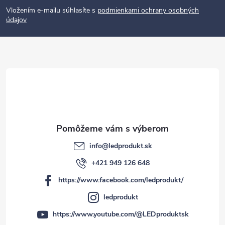
p
Vložením e-mailu súhlasíte s
podmienkami ochrany osobných
údajov
ä
t
i
e
info
@
ledprodukt.sk
+421 949 126 648
https://www.facebook.com/ledprodukt/
ledprodukt
https://www.youtube.com/@LEDproduktsk