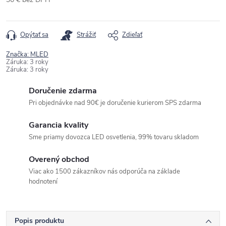
Jednotková
cena:
Opýtať sa
Strážiť
Zdieľať
Značka:
MLED
Záruka
:
3 roky
Záruka
:
3 roky
Doručenie zdarma
Pri objednávke nad 90€ je doručenie kurierom SPS zdarma
Garancia kvality
Sme priamy dovozca LED osvetlenia, 99% tovaru skladom
Overený obchod
Viac ako 1500 zákazníkov nás odporúča na základe
hodnotení
Popis produktu