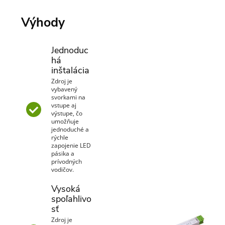
Výhody
Jednoduc
há
inštalácia
Zdroj je
vybavený
svorkami na
vstupe aj
výstupe, čo
umožňuje
jednoduché a
rýchle
zapojenie LED
pásika a
prívodných
vodičov.
Vysoká
spoľahlivo
sť
Zdroj je