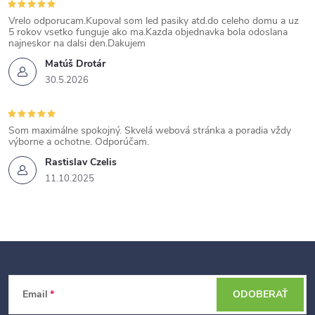
Vrelo odporucam.Kupoval som led pasiky atd.do celeho domu a uz
5 rokov vsetko funguje ako ma.Kazda objednavka bola odoslana
najneskor na dalsi den.Dakujem
Matúš Drotár
30.5.2026
Som maximálne spokojný. Skvelá webová stránka a poradia vždy
výborne a ochotne. Odporúčam.
Rastislav Czelis
11.10.2025
Z
Email
ODOBERAŤ
á