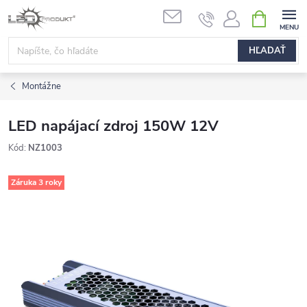
Prejsť
NÁKUPN
na
KOŠÍK
obsah
HĽADAŤ
Montážne
LED napájací zdroj 150W 12V
Kód:
NZ1003
Záruka 3 roky