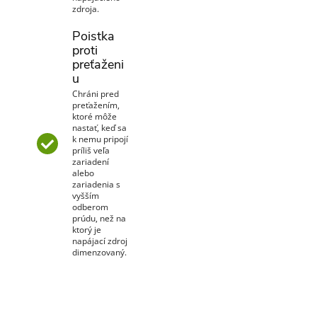
zdroja.
Poistka
proti
preťaženi
u
Chráni pred
preťažením,
ktoré môže
nastať, keď sa
k nemu pripojí
príliš veľa
zariadení
alebo
zariadenia s
vyšším
odberom
prúdu, než na
ktorý je
napájací zdroj
dimenzovaný.