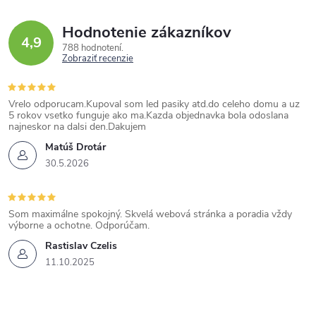
Hodnotenie zákazníkov
4,9
788 hodnotení
Zobraziť recenzie
Vrelo odporucam.Kupoval som led pasiky atd.do celeho domu a uz
5 rokov vsetko funguje ako ma.Kazda objednavka bola odoslana
najneskor na dalsi den.Dakujem
Matúš Drotár
30.5.2026
Som maximálne spokojný. Skvelá webová stránka a poradia vždy
výborne a ochotne. Odporúčam.
Rastislav Czelis
11.10.2025