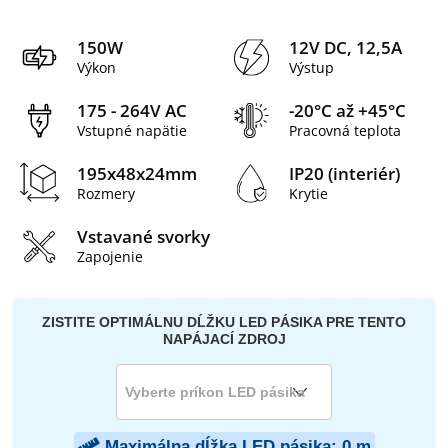
150W
12V DC, 12,5A
Výkon
Výstup
175 - 264V AC
-20°C až +45°C
Vstupné napätie
Pracovná teplota
195x48x24mm
IP20 (interiér)
Rozmery
Krytie
Vstavané svorky
Zapojenie
ZISTITE OPTIMÁLNU DĹŽKU LED PÁSIKA PRE TENTO
NAPÁJACÍ ZDROJ
Maximálna dĺžka LED pásika:
0
m