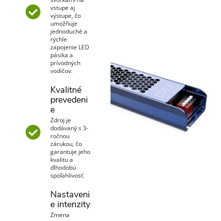
vstupe aj
výstupe, čo
umožňuje
jednoduché a
rýchle
zapojenie LED
pásika a
prívodných
vodičov.
Kvalitné
prevedeni
e
Zdroj je
dodávaný s 3-
ročnou
zárukou, čo
garantuje jeho
kvalitu a
dlhodobú
spoľahlivosť.
Nastaveni
e intenzity
Zmena