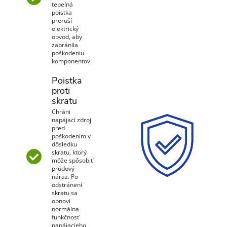
tepelná
poistka
preruší
elektrický
obvod, aby
zabránila
poškodeniu
komponentov
Poistka
proti
skratu
Chráni
napájací zdroj
pred
poškodením v
dôsledku
skratu, ktorý
môže spôsobiť
prúdový
náraz. Po
odstránení
skratu sa
obnoví
normálna
funkčnosť
napájacieho