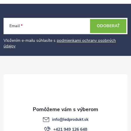
Z
Email
ODOBERAŤ
á
p
Vložením e-mailu súhlasíte s
podmienkami ochrany osobných
údajov
ä
t
i
e
info
@
ledprodukt.sk
+421 949 126 648