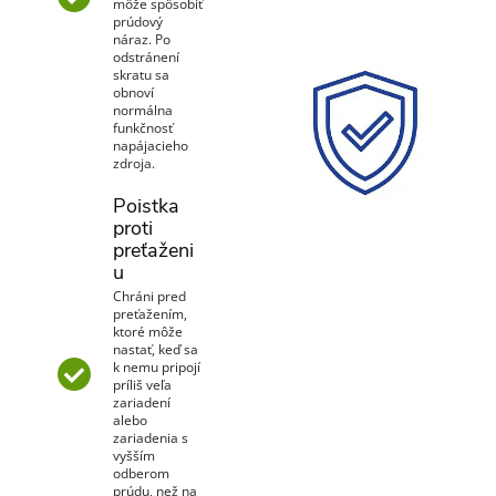
môže spôsobiť
prúdový
náraz. Po
odstránení
skratu sa
obnoví
normálna
funkčnosť
napájacieho
zdroja.
Poistka
proti
preťaženi
u
Chráni pred
preťažením,
ktoré môže
nastať, keď sa
k nemu pripojí
príliš veľa
zariadení
alebo
zariadenia s
vyšším
odberom
prúdu, než na