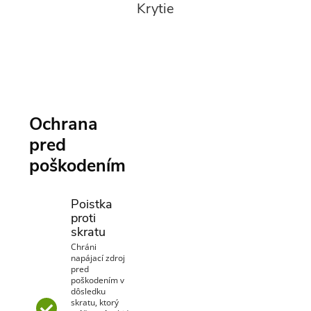
Krytie
Ochrana
pred
poškodením
Poistka
proti
skratu
Chráni
napájací zdroj
pred
poškodením v
dôsledku
skratu, ktorý