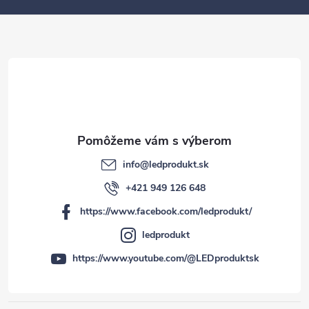
ä
t
i
e
info
@
ledprodukt.sk
+421 949 126 648
https://www.facebook.com/ledprodukt/
ledprodukt
https://www.youtube.com/@LEDproduktsk