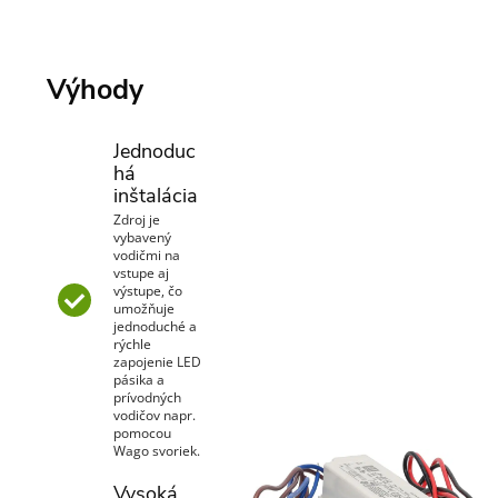
Výhody
Jednoduc
há
inštalácia
Zdroj je
vybavený
vodičmi na
vstupe aj
výstupe, čo
umožňuje
jednoduché a
rýchle
zapojenie LED
pásika a
prívodných
vodičov napr.
pomocou
Wago svoriek.
Vysoká