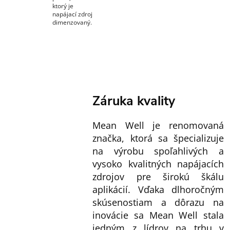
ktorý je
napájací zdroj
dimenzovaný.
Záruka kvality
Mean Well je renomovaná
značka, ktorá sa špecializuje
na výrobu spoľahlivých a
vysoko kvalitných napájacích
zdrojov pre širokú škálu
aplikácií. Vďaka dlhoročným
skúsenostiam a dôrazu na
inovácie sa Mean Well stala
jedným z lídrov na trhu v