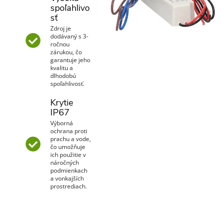
spoľahlivo
sť
Zdroj je
dodávaný s 3-
ročnou
zárukou, čo
garantuje jeho
kvalitu a
dlhodobú
spoľahlivosť.
Krytie
IP67
Výborná
ochrana proti
prachu a vode,
čo umožňuje
ich použitie v
náročných
podmienkach
a vonkajších
prostrediach.