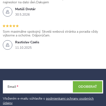
najneskor na dalsi den.Dakujem
Matúš Drotár
30.5.2026
Som maximálne spokojný. Skvelá webová stránka a poradia vždy
výborne a ochotne. Odporúčam.
Rastislav Czelis
11.10.2025
Z
Email
ODOBERAŤ
á
p
Vložením e-mailu súhlasíte s
podmienkami ochrany osobných
údajov