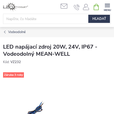
Prejsť
NÁKUPN
na
KOŠÍK
obsah
HĽADAŤ
Vodeodolné
LED napájací zdroj 20W, 24V, IP67 -
Vodeodolný MEAN-WELL
Kód:
VZ232
Záruka 3 roky