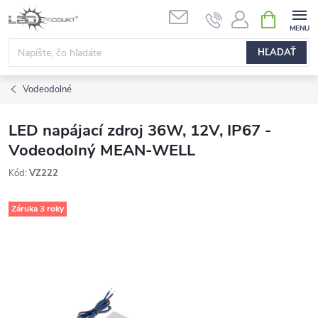
Prejsť
NÁKUPN
na
KOŠÍK
obsah
HĽADAŤ
Vodeodolné
LED napájací zdroj 36W, 12V, IP67 -
Vodeodolný MEAN-WELL
Kód:
VZ222
Záruka 3 roky