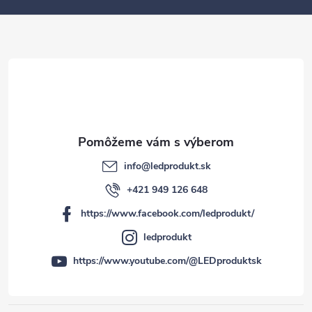
t
i
e
info
@
ledprodukt.sk
+421 949 126 648
https://www.facebook.com/ledprodukt/
ledprodukt
https://www.youtube.com/@LEDproduktsk