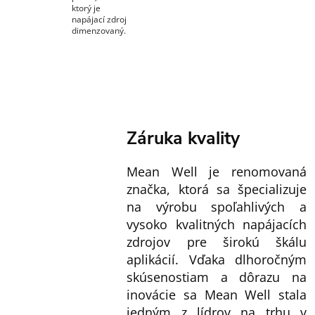
ktorý je
napájací zdroj
dimenzovaný.
Záruka kvality
Mean Well je renomovaná
značka, ktorá sa špecializuje
na výrobu spoľahlivých a
vysoko kvalitných napájacích
zdrojov pre širokú škálu
aplikácií. Vďaka dlhoročným
skúsenostiam a dôrazu na
inovácie sa Mean Well stala
jedným z lídrov na trhu v