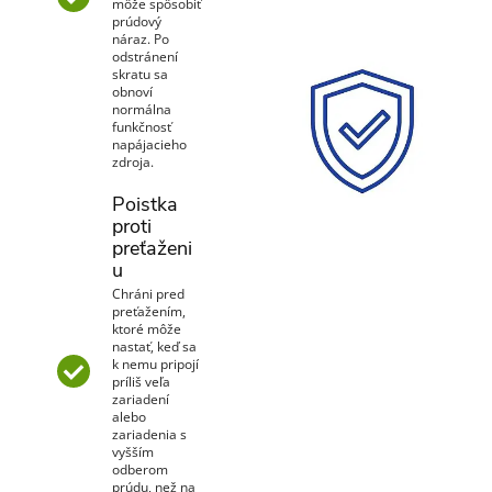
môže spôsobiť
prúdový
náraz. Po
odstránení
skratu sa
obnoví
normálna
funkčnosť
napájacieho
zdroja.
Poistka
proti
preťaženi
u
Chráni pred
preťažením,
ktoré môže
nastať, keď sa
k nemu pripojí
príliš veľa
zariadení
alebo
zariadenia s
vyšším
odberom
prúdu, než na