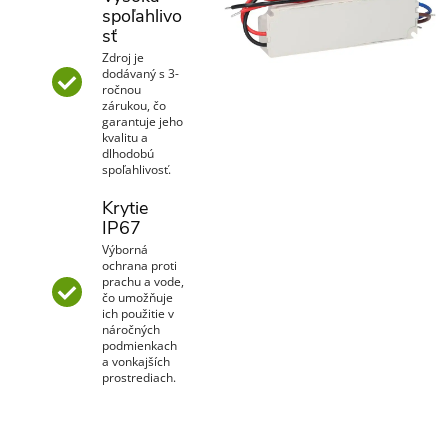
spoľahlivo
sť
Zdroj je
dodávaný s 3-
ročnou
zárukou, čo
garantuje jeho
kvalitu a
dlhodobú
spoľahlivosť.
Krytie
IP67
Výborná
ochrana proti
prachu a vode,
čo umožňuje
ich použitie v
náročných
podmienkach
a vonkajších
prostrediach.