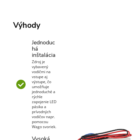
Výhody
Jednoduc
há
inštalácia
Zdroj je
vybavený
vodičmi na
vstupe aj
výstupe, čo
umožňuje
jednoduché a
rýchle
zapojenie LED
pásika a
prívodných
vodičov napr.
pomocou
Wago svoriek.
Vysoká