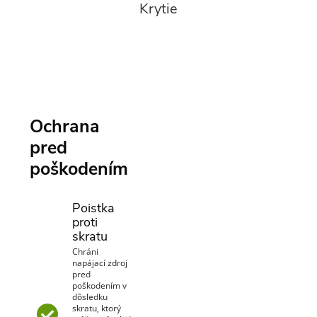
Krytie
Ochrana
pred
poškodením
Poistka
proti
skratu
Chráni
napájací zdroj
pred
poškodením v
dôsledku
skratu, ktorý