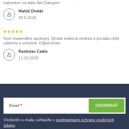
najneskor na dalsi den.Dakujem
Matúš Drotár
30.5.2026
Som maximálne spokojný. Skvelá webová stránka a poradia vždy
výborne a ochotne. Odporúčam.
Rastislav Czelis
11.10.2025
Z
Email
ODOBERAŤ
á
p
Vložením e-mailu súhlasíte s
podmienkami ochrany osobných
údajov
ä