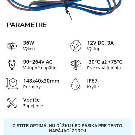
PARAMETRE
36W
12V DC, 3A
Výkon
Výstup
90~264V AC
-30°C až +75°C
Vstupné napätie
Pracovná teplota
148x40x30mm
IP67
Rozmery
Krytie
Vodiče
Zapojenie
ZISTITE OPTIMÁLNU DĹŽKU LED PÁSIKA PRE TENTO
NAPÁJACÍ ZDROJ