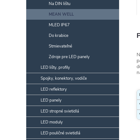
Na DIN lištu
MEAN WELL
MLED IP67
Do krabice
Stmievateľné
N
Zdroje pre LED panely
p
d
LED lišty, profily
n
Spojky, konektory, vodiče
LED reflektory
LED panely
LED stropné svietidlá
LED moduly
LED pouličné svietidlá