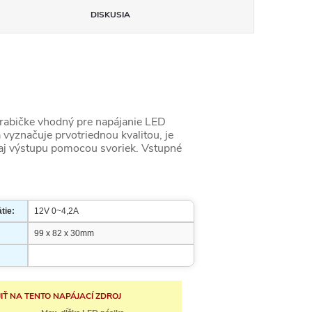
DISKUSIA
abičke vhodný pre napájanie LED
vyznačuje prvotriednou kvalitou, je
aj výstupu pomocou svoriek. Vstupné
tie:
12V 0~4,2A
99 x 82 x 30mm
IŤ NA TENTO NAPÁJACÍ ZDROJ