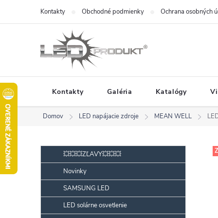
Prejsť
Kontakty
Obchodné podmienky
Ochrana osobných ú
na
obsah
Kontakty
Galéria
Katalógy
V
Domov
LED napájacie zdroje
MEAN WELL
LED
B
Preskočiť
Z
💥💥💥ZĽAVY💥💥💥
kategórie
o
Novinky
č
SAMSUNG LED
n
ý
LED solárne osvetlenie