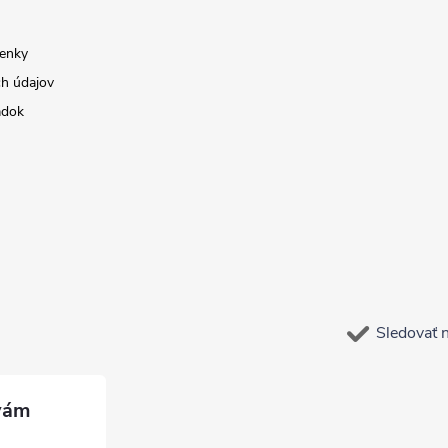
enky
h údajov
adok
Sledovať 