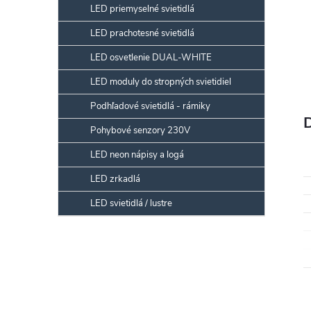
LED priemyselné svietidlá
LED prachotesné svietidlá
LED osvetlenie DUAL-WHITE
LED moduly do stropných svietidiel
Podhľadové svietidlá - rámiky
Pohybové senzory 230V
LED neon nápisy a logá
LED zrkadlá
LED svietidlá / lustre