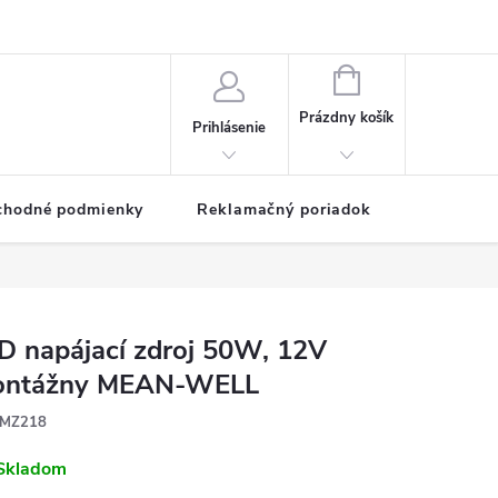
NÁKUPNÝ
KOŠÍK
Prázdny košík
Prihlásenie
chodné podmienky
Reklamačný poriadok
D napájací zdroj 50W, 12V
ntážny MEAN-WELL
MZ218
Skladom