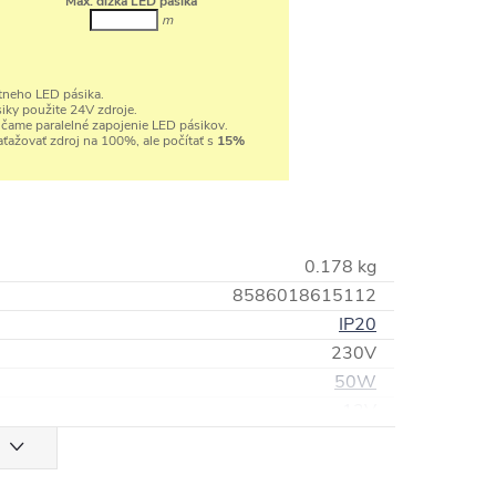
Max. dĺžka LED pásika
m
tneho LED pásika.
iky použite 24V zdroje.
účame paralelné zapojenie LED pásikov.
ťažovať zdroj na 100%, ale počítať s
15%
0.178 kg
8586018615112
IP20
230V
50W
12V