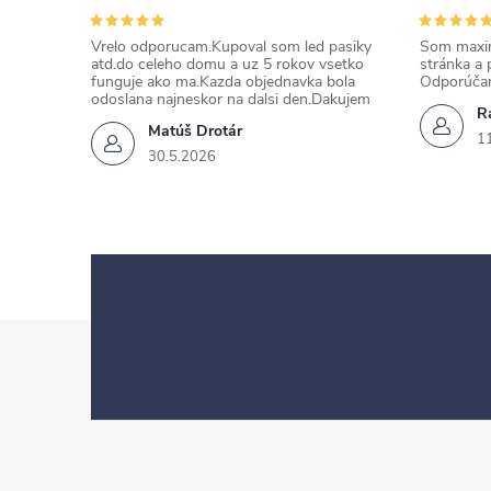
Vrelo odporucam.Kupoval som led pasiky
Som maxim
atd.do celeho domu a uz 5 rokov vsetko
stránka a 
funguje ako ma.Kazda objednavka bola
Odporúča
odoslana najneskor na dalsi den.Dakujem
Ra
Matúš Drotár
1
30.5.2026
Z
á
p
ä
t
i