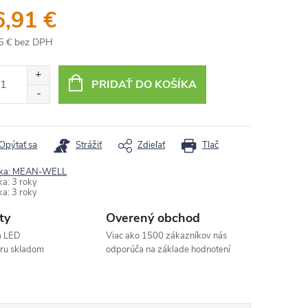
6,91 €
5 € bez DPH
otková
:
PRIDAŤ DO KOŠÍKA
Opýtať sa
Strážiť
Zdieľať
Tlač
ka:
MEAN-WELL
ka
:
3 roky
ka
:
3 roky
ty
Overený obchod
a LED
Viac ako 1500 zákazníkov nás
aru skladom
odporúča na základe hodnotení