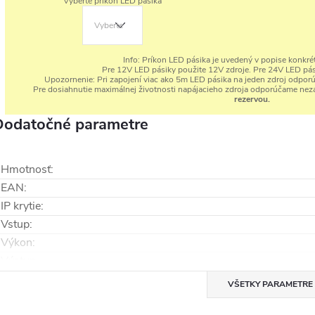
Vyberte príkon LED pásika
Info:
Príkon LED pásika je uvedený v popise konkré
Pre 12V LED pásiky použite 12V zdroje. Pre 24V LED pás
Upozornenie:
Pri zapojení viac ako 5m LED pásika na jeden zdroj odpor
Pre dosiahnutie maximálnej životnosti napájacieho zdroja odporúčame neza
rezervou.
Dodatočné parametre
Hmotnosť
:
EAN
:
IP krytie
:
Vstup
:
Výkon
:
Výstup
:
VŠETKY PARAMETRE