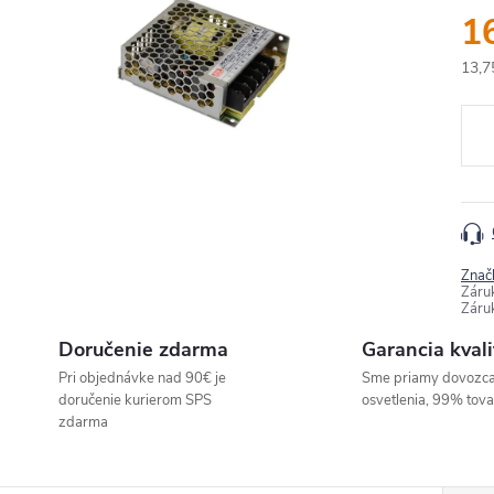
1
13,7
Jedn
cena
Znač
Záru
Záru
Doručenie zdarma
Garancia kvali
Pri objednávke nad 90€ je
Sme priamy dovozc
doručenie kurierom SPS
osvetlenia, 99% tov
zdarma