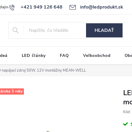
+421 949 126 648
info@ledprodukt.sk
dajov
Reklamačný poriadok
HĽADAŤ
ideá
LED články
FAQ
Veľkoobchod
Ob
 napájací zdroj 50W, 12V montážny MEAN-WELL
LE
áruka 3 roky
mo
Kód: