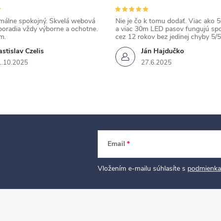
álne spokojný. Skvelá webová
Nie je čo k tomu dodať. Viac ako 50
poradia vždy výborne a ochotne.
a viac 30m LED pasov fungujú spo
m.
cez 12 rokov bez jedinej chyby 5/5
stislav Czelis
Ján Hajdučko
1.10.2025
27.6.2025
Email
Vložením e-mailu súhlasíte s
podmienka