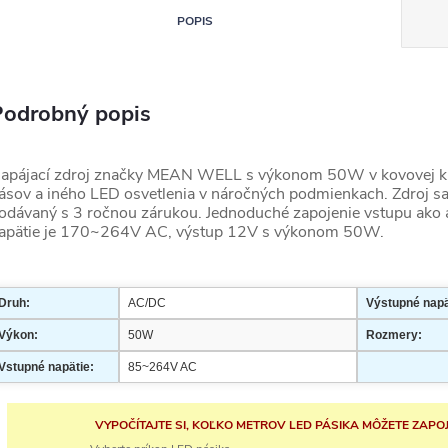
POPIS
Podrobný popis
apájací zdroj značky MEAN WELL s výkonom 50W v kovovej kr
ásov a iného LED osvetlenia v náročných podmienkach. Zdroj sa 
odávaný s 3 ročnou zárukou. Jednoduché zapojenie vstupu ako 
apätie je
170~264V AC, výstup 12V s výkonom 50W.
Druh:
AC/DC
Výstupné napä
Výkon:
50W
Rozmery:
Vstupné napätie:
85~264V AC
VYPOČÍTAJTE SI, KOĽKO METROV LED PÁSIKA MÔŽETE ZAPOJ