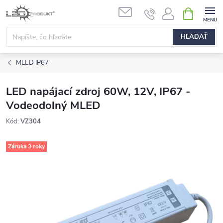
Prejsť
NÁKUPN
na
KOŠÍK
obsah
HĽADAŤ
MLED IP67
LED napájací zdroj 60W, 12V, IP67 -
Vodeodolný MLED
Kód:
VZ304
Záruka 3 roky