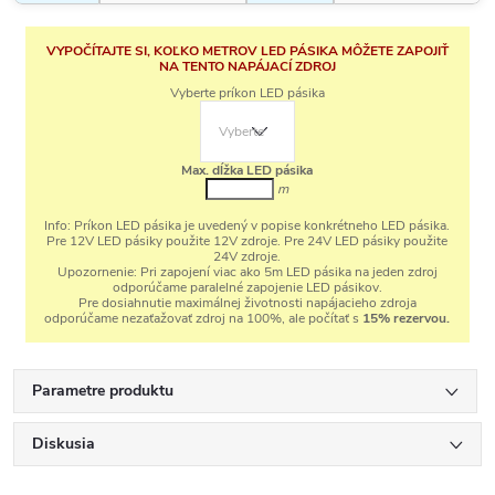
VYPOČÍTAJTE SI, KOĽKO METROV LED PÁSIKA MÔŽETE ZAPOJIŤ
NA TENTO NAPÁJACÍ ZDROJ
Vyberte príkon LED pásika
Max. dĺžka LED pásika
m
Info:
Príkon LED pásika je uvedený v popise konkrétneho LED pásika.
Pre 12V LED pásiky použite 12V zdroje. Pre 24V LED pásiky použite
24V zdroje.
Upozornenie:
Pri zapojení viac ako 5m LED pásika na jeden zdroj
odporúčame paralelné zapojenie LED pásikov.
Pre dosiahnutie maximálnej životnosti napájacieho zdroja
odporúčame nezaťažovať zdroj na 100%, ale počítať s
15% rezervou.
Parametre produktu
Diskusia