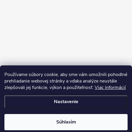
Používame súbory cookie, aby sme vám umožnili pohodlné
prehliadanie webovej stránky a vďaka analýze neustále
zlepšovali jej funkcie, výkon a použiteľnosť.
Viac informácií
Sledovať na Instagrame
Nastavenie
Copyright 2026
LEDprodukt.sk
. Všetky práva vyhradené.
Súhlasím
Vytvoril Shoptet Premium