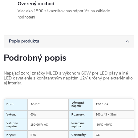
Overený obchod
Viac ako 1500 zákazníkov nás odporúča na základe
hodnotení
Popis produktu
Podrobný popis
Napájací zdroj značky MLED s výkonom 60W pre LED pásy a iné
LED osvetlenie s konštantným napätím 12V určený pre exteriér ako
aj interiér.
Výstupné
Druh:
AC/DC
12V 0~5A
napätie:
Výkon:
60W
Rozmery:
166 x 43 x 33
mm
Vstupné
Pracovná
180~264V AC
-30°C ~70°C
napätie:
teplota:
Krytie:
IP67
Certifikáty:
CE