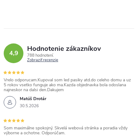
Hodnotenie zákazníkov
4,9
788 hodnotení
Zobraziť recenzie
Vrelo odporucam.Kupoval som led pasiky atd.do celeho domu a uz
5 rokov vsetko funguje ako ma.Kazda objednavka bola odoslana
najneskor na dalsi den.Dakujem
Matúš Drotár
30.5.2026
Som maximálne spokojný. Skvelá webová stránka a poradia vždy
výborne a ochotne. Odporúčam.