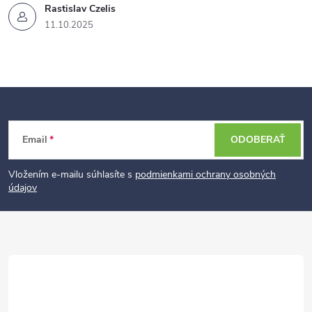
Rastislav Czelis
11.10.2025
Z
Email
ODOBERAŤ
á
p
Vložením e-mailu súhlasíte s
podmienkami ochrany osobných
údajov
ä
t
i
e