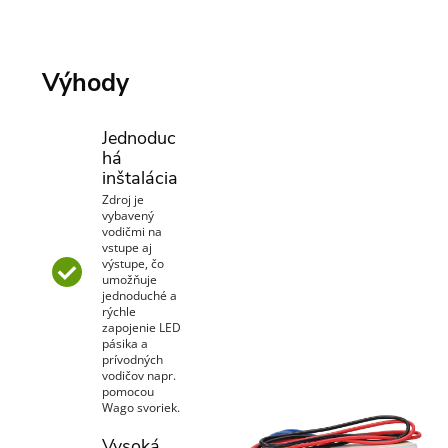
Výhody
Jednoduc
há
inštalácia
Zdroj je
vybavený
vodičmi na
vstupe aj
výstupe, čo
umožňuje
jednoduché a
rýchle
zapojenie LED
pásika a
prívodných
vodičov napr.
pomocou
Wago svoriek.
Vysoká