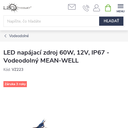
Prejsť
NÁKUPN
na
KOŠÍK
obsah
HĽADAŤ
Vodeodolné
LED napájací zdroj 60W, 12V, IP67 -
Vodeodolný MEAN-WELL
Kód:
VZ223
Záruka 3 roky