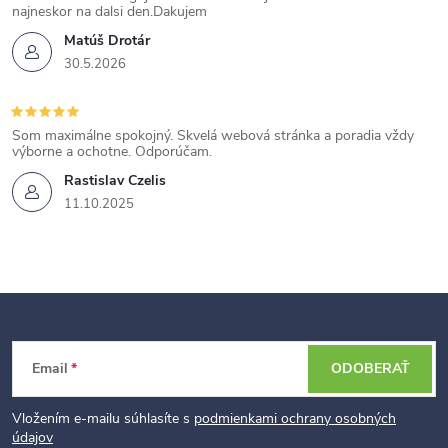
najneskor na dalsi den.Dakujem
Matúš Drotár
30.5.2026
Som maximálne spokojný. Skvelá webová stránka a poradia vždy
výborne a ochotne. Odporúčam.
Rastislav Czelis
11.10.2025
Z
Email
ODOBERAŤ
á
p
Vložením e-mailu súhlasíte s
podmienkami ochrany osobných
údajov