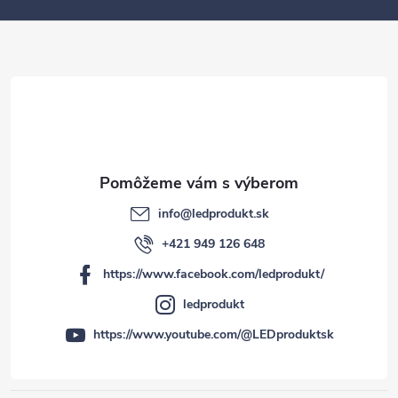
ä
t
i
e
info
@
ledprodukt.sk
+421 949 126 648
https://www.facebook.com/ledprodukt/
ledprodukt
https://www.youtube.com/@LEDproduktsk