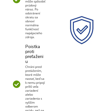
môže spôsobiť
prúdový
náraz. Po
odstránení
skratu sa
obnoví
normálna
funkčnosť
napájacieho
zdroja.
Poistka
proti
preťaženi
u
Chráni pred
preťažením,
ktoré môže
nastať, keď sa
k nemu pripojí
príliš veľa
zariadení
alebo
zariadenia s
vyšším
odberom
prúdu, než na