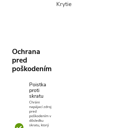
Krytie
Ochrana
pred
poškodením
Poistka
proti
skratu
Chráni
napájací zdroj
pred
poškodením v
dôsledku
skratu, ktorý