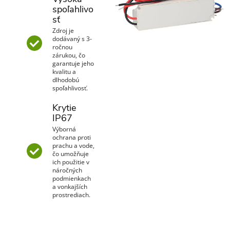
spoľahlivo
sť
Zdroj je
dodávaný s 3-
ročnou
zárukou, čo
garantuje jeho
kvalitu a
dlhodobú
spoľahlivosť.
Krytie
IP67
Výborná
ochrana proti
prachu a vode,
čo umožňuje
ich použitie v
náročných
podmienkach
a vonkajších
prostrediach.