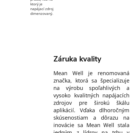
ktorý je
napájací zdroj
dimenzovaný.
Záruka kvality
Mean Well je renomovaná
značka, ktorá sa špecializuje
na výrobu spoľahlivých a
vysoko kvalitných napájacích
zdrojov pre širokú škálu
aplikácií. Vďaka dlhoročným
skúsenostiam a dôrazu na
inovácie sa Mean Well stala
jedným z lídrov na trhu v