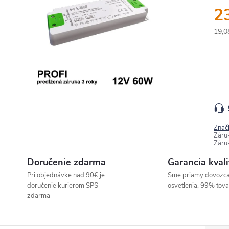
2
19,0
Jedn
cena
Znač
Záru
Záru
Doručenie zdarma
Garancia kvali
Pri objednávke nad 90€ je
Sme priamy dovozc
doručenie kurierom SPS
osvetlenia, 99% tov
zdarma