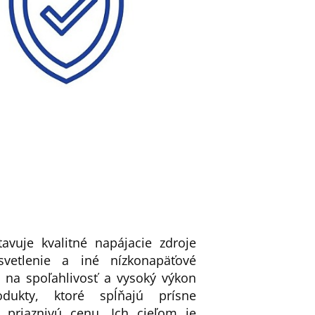
vuje kvalitné napájacie zdroje
vetlenie a iné nízkonapäťové
 na spoľahlivosť a vysoký výkon
dukty, ktoré spĺňajú prísne
a priaznivú cenu. Ich cieľom je