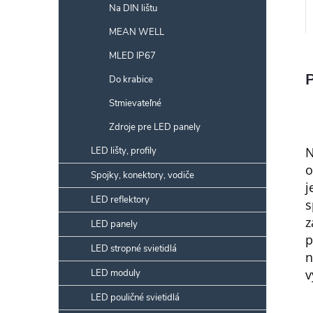
Na DIN lištu
MEAN WELL
MLED IP67
Do krabice
Stmievateľné
Zdroje pre LED panely
N
LED lišty, profily
o
Spojky, konektory, vodiče
j
LED reflektory
s
z
LED panely
p
LED stropné svietidlá
n
v
LED moduly
LED pouličné svietidlá