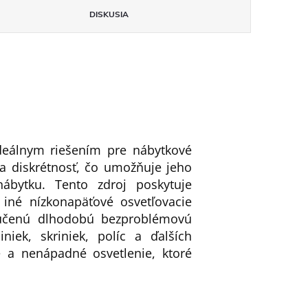
DISKUSIA
deálnym riešením pre nábytkové
a diskrétnosť, čo umožňuje jeho
nábytku. Tento zdroj poskytuje
iné nízkonapäťové osvetľovacie
ručenú dlhodobú bezproblémovú
niek, skriniek, políc a ďalších
e a nenápadné osvetlenie, ktoré