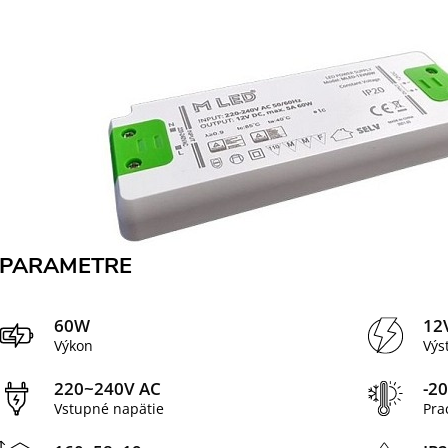
PARAMETRE
60W
12
Výkon
Výs
220~240V AC
-2
Vstupné napätie
Pra