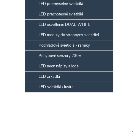
LED priemyselné svietidlá
LED prachotesné svietidlá
LED osvetlenie DUAL-WHITE
LED moduly do stropných svietidiel
Podhľadové svietidlá - rámiky
Pohybové senzory 230V
LED neon nápisy a logá
LED zrkadlá
LED svietidlá / lustre