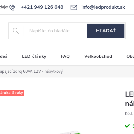
+421 949 126 648
info@ledprodukt.sk
dajov
Reklamačný poriadok
HĽADAŤ
ideá
LED články
FAQ
Veľkoobchod
Ob
apájací zdroj 60W, 12V - nábytkový
LE
áruka 3 roky
ná
Kód: