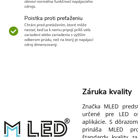
obnoví normálna funkčnosť napájacieho
zdroja.
Poistka proti preťaženiu
Chráni pred preťažením, ktoré môže
nastať, keď sa k nemu pripojí príliš veľa
zariadení alebo zariadenia s vyšším
odberom prúdu, než na ktorý je napájací
zdroj dimenzovaný.
Záruka kvality
Značka MLED predsta
určené pre LED os
aplikácie. S dôrazom
prináša MLED pro
štandardy kvality z