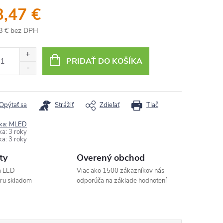
3,47 €
8 € bez DPH
otková
:
PRIDAŤ DO KOŠÍKA
Opýtať sa
Strážiť
Zdieľať
Tlač
ka:
MLED
ka
:
3 roky
ka
:
3 roky
ty
Overený obchod
a LED
Viac ako 1500 zákazníkov nás
aru skladom
odporúča na základe hodnotení