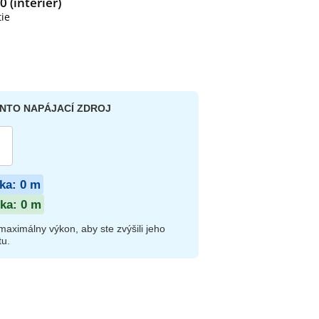
0 (interiér)
tie
ENTO NAPÁJACÍ ZDROJ
ika:
0
m
ika:
0
m
aximálny výkon, aby ste zvýšili jeho
tu.