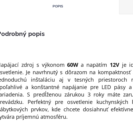
POPIS
Podrobný popis
apájací zdroj s výkonom
60W
a napätím
12V
je i
svetlenie. Je navrhnutý s dôrazom na kompaktnosť 
ednoduchú inštaláciu aj v tesných priestoroch 
poľahlivé a konštantné napájanie pre LED pásy a 
ariadenia. S predĺženou zárukou 3 roky máte za
revádzku. Perfektný pre osvetlenie kuchynských li
ábytkových prvkov, kde chcete dosiahnuť efektívn
ytvára príjemnú atmosféru.