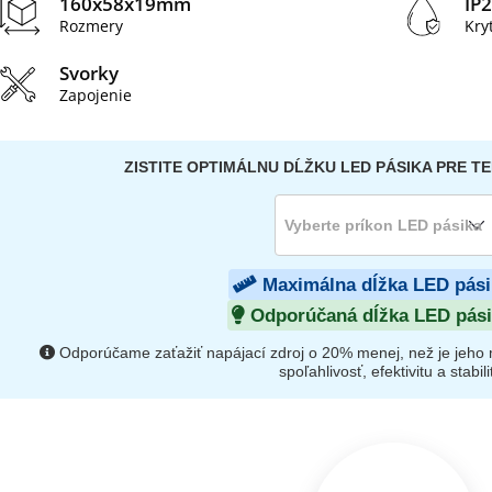
160x58x19mm
IP2
Rozmery
Kry
Svorky
Zapojenie
ZISTITE OPTIMÁLNU DĹŽKU LED PÁSIKA PRE T
Maximálna dĺžka LED pás
Odporúčaná dĺžka LED pás
Odporúčame zaťažiť napájací zdroj o 20% menej, než je jeho m
spoľahlivosť, efektivitu a stabili