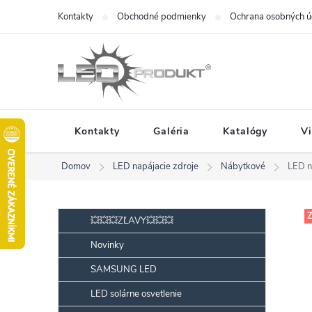
Prejsť
Kontakty
Obchodné podmienky
Ochrana osobných ú
na
obsah
Kontakty
Galéria
Katalógy
V
Domov
LED napájacie zdroje
Nábytkové
LED n
B
Preskočiť
Z
💥💥💥ZĽAVY💥💥💥
kategórie
o
Novinky
č
SAMSUNG LED
n
ý
LED solárne osvetlenie