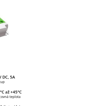
V DC, 5A
tup
0°C až +45°C
covná teplota