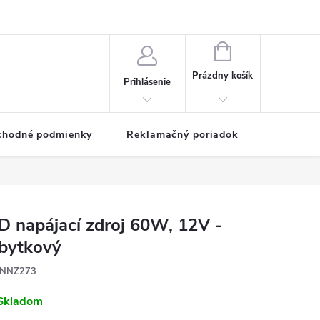
NÁKUPNÝ
KOŠÍK
Prázdny košík
Prihlásenie
chodné podmienky
Reklamačný poriadok
D napájací zdroj 60W, 12V -
bytkový
NNZ273
Skladom