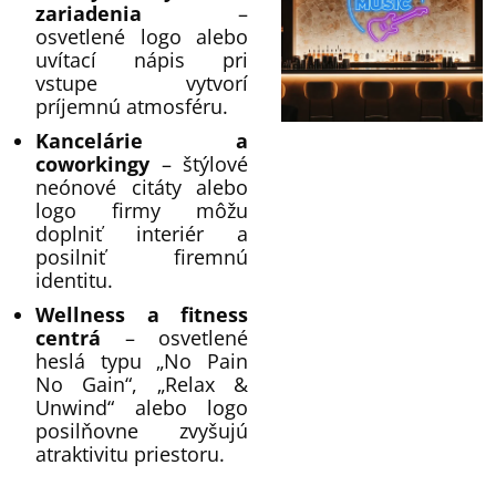
zariadenia
–
osvetlené logo alebo
uvítací nápis pri
vstupe vytvorí
príjemnú atmosféru.
Kancelárie a
coworkingy
– štýlové
neónové citáty alebo
logo firmy môžu
doplniť interiér a
posilniť firemnú
identitu.
Wellness a fitness
centrá
– osvetlené
heslá typu „No Pain
No Gain“, „Relax &
Unwind“ alebo logo
posilňovne zvyšujú
atraktivitu priestoru.