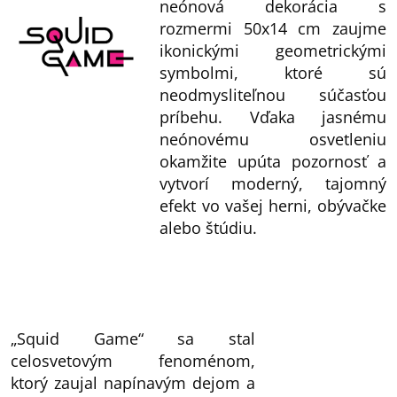
neónová dekorácia s
rozmermi 50x14 cm zaujme
ikonickými geometrickými
symbolmi, ktoré sú
neodmysliteľnou súčasťou
príbehu. Vďaka jasnému
neónovému osvetleniu
okamžite upúta pozornosť a
vytvorí moderný, tajomný
efekt vo vašej herni, obývačke
alebo štúdiu.
„Squid Game“ sa stal
celosvetovým fenoménom,
ktorý zaujal napínavým dejom a