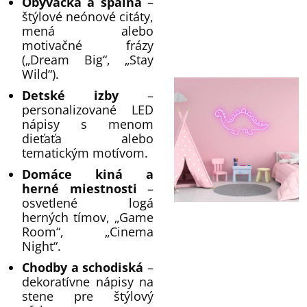
Obývačka a spálňa
–
štýlové neónové citáty,
mená alebo
motivačné frázy
(„Dream Big“, „Stay
Wild“).
Detské izby
–
personalizované LED
nápisy s menom
dieťaťa alebo
tematickým motívom.
Domáce kiná a
herné miestnosti
–
osvetlené logá
herných tímov, „Game
Room“, „Cinema
Night“.
Chodby a schodiská
–
dekoratívne nápisy na
stene pre štýlový