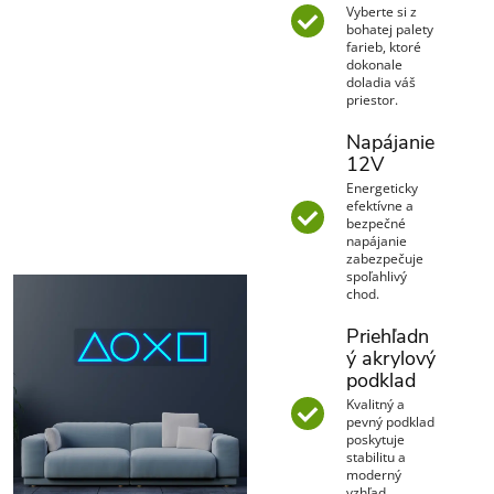
Vyberte si z
bohatej palety
farieb, ktoré
dokonale
doladia váš
priestor.
Napájanie
12V
Energeticky
efektívne a
bezpečné
napájanie
zabezpečuje
spoľahlivý
chod.
Priehľadn
ý akrylový
podklad
Kvalitný a
pevný podklad
poskytuje
stabilitu a
moderný
vzhľad.