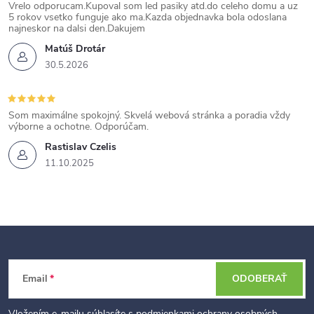
Vrelo odporucam.Kupoval som led pasiky atd.do celeho domu a uz
5 rokov vsetko funguje ako ma.Kazda objednavka bola odoslana
najneskor na dalsi den.Dakujem
Matúš Drotár
30.5.2026
Som maximálne spokojný. Skvelá webová stránka a poradia vždy
výborne a ochotne. Odporúčam.
Rastislav Czelis
11.10.2025
Z
Email
ODOBERAŤ
á
Vložením e-mailu súhlasíte s
podmienkami ochrany osobných