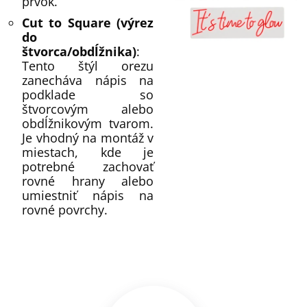
prvok.
Cut to Square (výrez
do
štvorca/obdĺžnika)
:
Tento štýl orezu
zanecháva nápis na
podklade so
štvorcovým alebo
obdĺžnikovým tvarom.
Je vhodný na montáž v
miestach, kde je
potrebné zachovať
rovné hrany alebo
umiestniť nápis na
rovné povrchy.