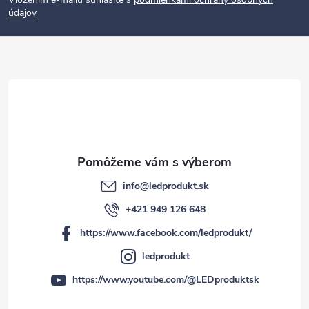
p
údajov
ä
t
i
e
info
@
ledprodukt.sk
+421 949 126 648
https://www.facebook.com/ledprodukt/
ledprodukt
https://www.youtube.com/@LEDproduktsk