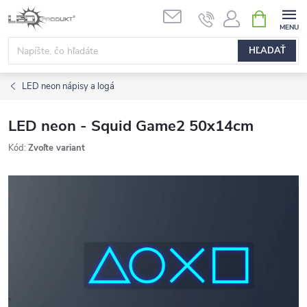
Prejsť
NÁKUPN
na
KOŠÍK
obsah
HĽADAŤ
LED neon nápisy a logá
LED neon - Squid Game2 50x14cm
Kód:
Zvoľte variant