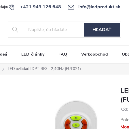
+421 949 126 648
info@ledprodukt.sk
dajov
Reklamačný poriadok
HĽADAŤ
ideá
LED články
FAQ
Veľkoobchod
Ob
LED ovládač LDPT-RF3 - 2,4GHz (FUT021)
LE
(F
Kód:
Pol
Mom