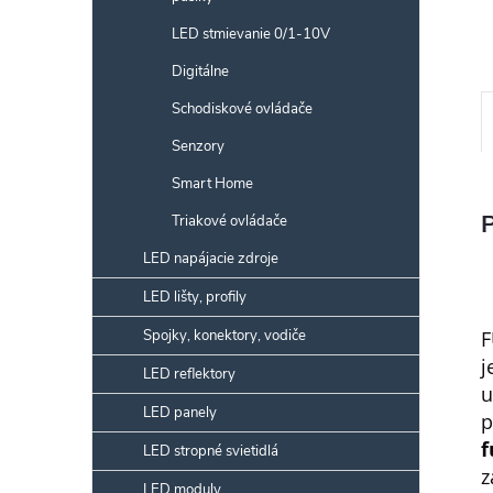
LED stmievanie 0/1-10V
Digitálne
Schodiskové ovládače
Senzory
Smart Home
Triakové ovládače
LED napájacie zdroje
LED lišty, profily
Spojky, konektory, vodiče
F
j
LED reflektory
u
LED panely
p
f
LED stropné svietidlá
z
LED moduly