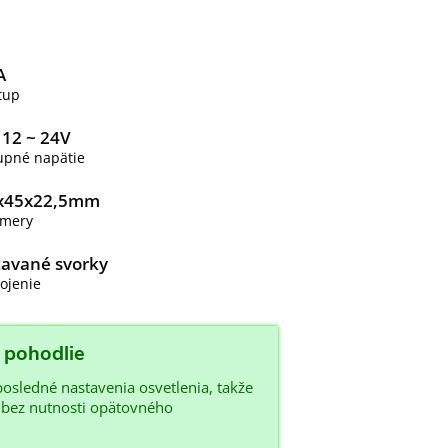
A
tup
 12 ~ 24V
upné napätie
x45x22,5mm
mery
tavané svorky
ojenie
 pohodlie
osledné nastavenia osvetlenia, takže
la bez nutnosti opätovného