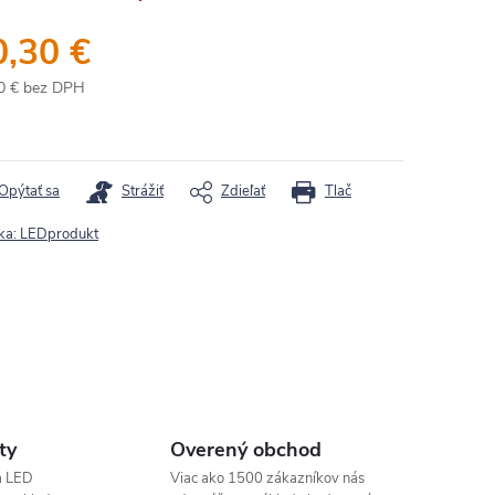
0,30 €
0 € bez DPH
otková
:
Opýtať sa
Strážiť
Zdieľať
Tlač
ka:
LEDprodukt
ty
Overený obchod
a LED
Viac ako 1500 zákazníkov nás