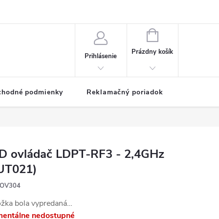
NÁKUPNÝ
KOŠÍK
Prázdny košík
Prihlásenie
chodné podmienky
Reklamačný poriadok
D ovládač LDPT-RF3 - 2,4GHz
UT021)
OV304
ožka bola vypredaná…
entálne nedostupné