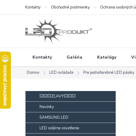
Prejsť
Kontakty
Obchodné podmienky
Ochrana osobných ú
na
obsah
Kontakty
Galéria
Katalógy
V
Domov
LED ovládače
Pre jednofarebné LED pásiky
B
Preskočiť
💥💥💥ZĽAVY💥💥💥
kategórie
o
Novinky
č
SAMSUNG LED
n
ý
LED solárne osvetlenie