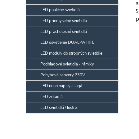
a
LED pouličné svietidlá
S
p
LED priemyselné svietidlá
LED prachotesné svietidlá
LED osvetlenie DUAL-WHITE
LED moduly do stropných svietidiel
Podhľadové svietidlá - rámiky
Pohybové senzory 230V
LED neon nápisy a logá
LED zrkadlá
LED svietidlá / lustre