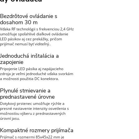
Bezdrôtové ovládanie s
dosahom 30 m
Vďaka RF technológii s frekvenciou 2,4 GHz
umožňuje spoľahlivé diaľkové ovládanie
LED pásikov aj cez prekážky, pričom
prijímač nemusí byť viditeľný..
Jednoduchá inštalácia a
zapojenie
Pripojenie LED pásika aj napájacieho
zdroja je veľmi jednoduché vďaka svorkám
a možnosti použitia DC konektora.
Plynulé stmievanie a
prednastavené úrovne
Dotykový prstenec umožňuje rýchle a
presné nastavenie intenzity osvetlenia s
možnosťou výberu z prednastavených
úrovní jasu.
Kompaktné rozmery prijímača
Prijímač s rozmermi 85x45x22 mm je