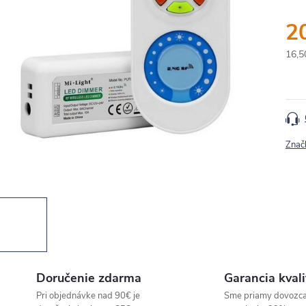
2
16,5
Jedn
cena
Znač
Doručenie zdarma
Garancia kvali
Pri objednávke nad 90€ je
Sme priamy dovozc