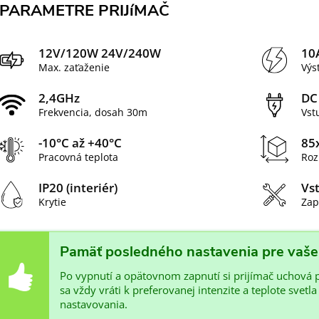
PARAMETRE PRIJíMAČ
12V/120W 24V/240W
10
Max. zaťaženie
Výs
2,4GHz
DC
Frekvencia, dosah 30m
Vst
-10°C až +40°C
85
Pracovná teplota
Roz
IP20 (interiér)
Vs
Krytie
Zap
Pamäť posledného nastavenia pre vaše
Po vypnutí a opätovnom zapnutí si prijímač uchová p
sa vždy vráti k preferovanej intenzite a teplote svet
nastavovania.