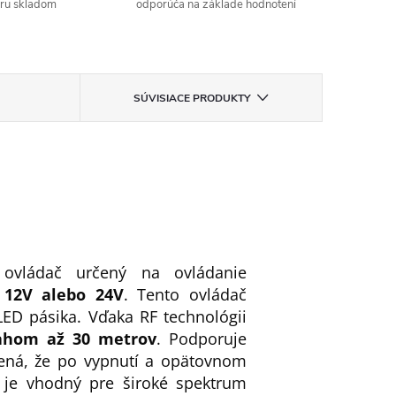
aru skladom
odporúča na základe hodnotení
SÚVISIACE PRODUKTY
ovládač určený na ovládanie
í
12V alebo 24V
. Tento ovládač
ED pásika. Vďaka RF technológii
sahom až 30 metrov
. Podporuje
ená, že po vypnutí a opätovnom
 je vhodný pre široké spektrum