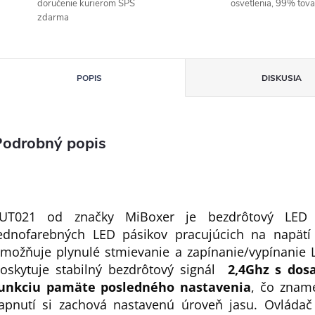
doručenie kurierom SPS
osvetlenia, 99% tov
zdarma
POPIS
DISKUSIA
Podrobný popis
UT021 od značky MiBoxer je bezdrôtový LED 
ednofarebných LED pásikov pracujúcich na napät
možňuje plynulé stmievanie a zapínanie/vypínanie L
oskytuje stabilný bezdrôtový signál
2,4Ghz s do
unkciu pamäte posledného nastavenia
, čo znam
apnutí si zachová nastavenú úroveň jasu. Ovládač