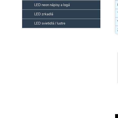
LED neon nápisy a logá
LED zrkadlá
LED svietidlá / lustre