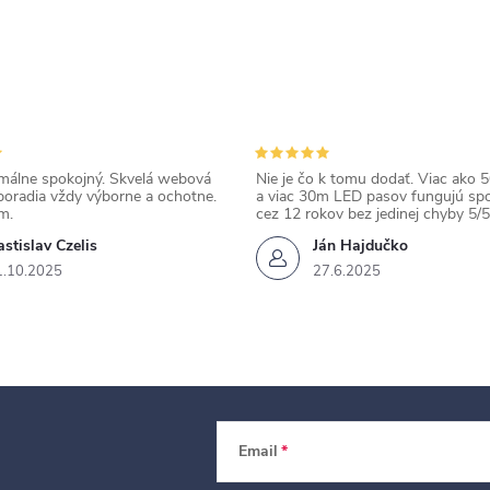
álne spokojný. Skvelá webová
Nie je čo k tomu dodať. Viac ako 50
poradia vždy výborne a ochotne.
a viac 30m LED pasov fungujú spo
m.
cez 12 rokov bez jedinej chyby 5/5
stislav Czelis
Ján Hajdučko
1.10.2025
27.6.2025
Email