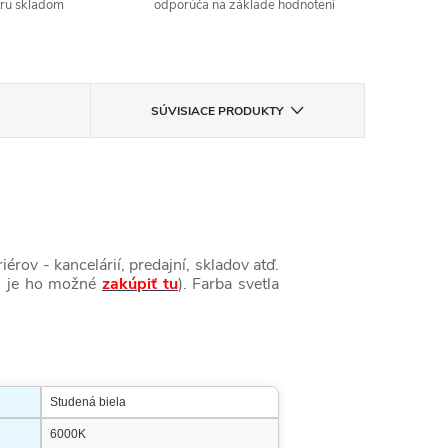
aru skladom
odporúča na základe hodnotení
SÚVISIACE PRODUKTY
v - kancelárií, predajní, skladov atď.
a, je ho možné
zakúpiť tu
). Farba svetla
Studená biela
6000K