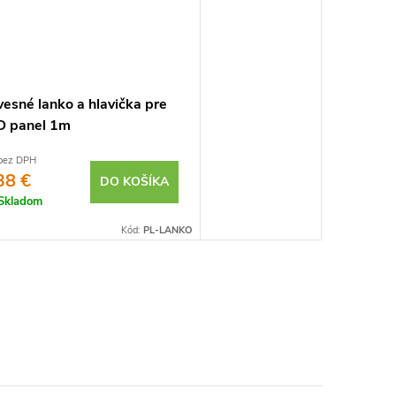
esné lanko a hlavička pre
D panel 1m
bez DPH
38 €
DO KOŠÍKA
Skladom
Kód:
PL-LANKO