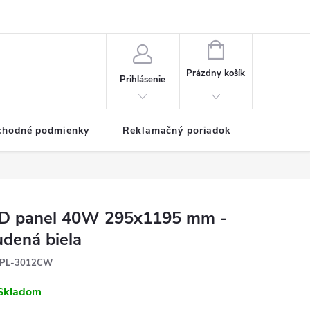
NÁKUPNÝ
KOŠÍK
Prázdny košík
Prihlásenie
chodné podmienky
Reklamačný poriadok
D panel 40W 295x1195 mm -
udená biela
PL-3012CW
Skladom