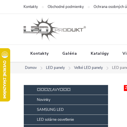
Prejsť
Kontakty
Obchodné podmienky
Ochrana osobných ú
na
obsah
Kontakty
Galéria
Katalógy
V
Domov
LED panely
Veľké LED panely
LED pan
B
Preskočiť
Z
💥💥💥ZĽAVY💥💥💥
kategórie
o
Novinky
č
SAMSUNG LED
n
ý
LED solárne osvetlenie