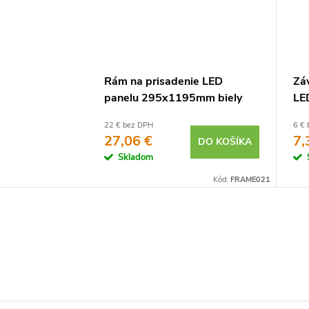
Rám na prisadenie LED
Záv
panelu 295x1195mm biely
LE
22 € bez DPH
6 € 
27,06 €
7,
DO KOŠÍKA
Skladom
Kód:
FRAME021