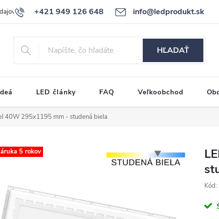
+421 949 126 648
info@ledprodukt.sk
dajov
Reklamačný poriadok
HĽADAŤ
ideá
LED články
FAQ
Veľkoobchod
Ob
el 40W 295x1195 mm - studená biela
LE
áruka 5 rokov
st
Kód: