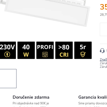
3
28,7
Jedn
cena
Znač
Záru
Záru
Doručenie zdarma
Garancia kvali
Pri objednávke nad 90€ je
Sme priamy dovozc