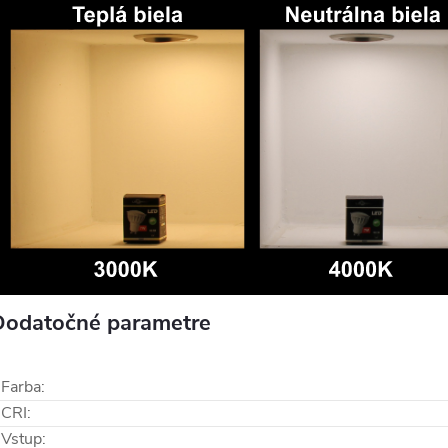
Dodatočné parametre
Farba
:
CRI
:
Vstup
: