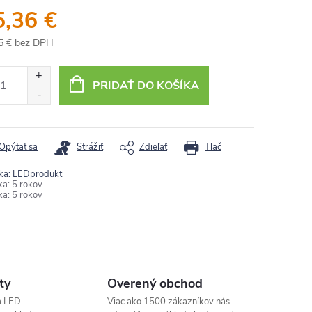
5,36 €
5 € bez DPH
otková
:
PRIDAŤ DO KOŠÍKA
Opýtať sa
Strážiť
Zdieľať
Tlač
ka:
LEDprodukt
ka
:
5 rokov
ka
:
5 rokov
ty
Overený obchod
a LED
Viac ako 1500 zákazníkov nás