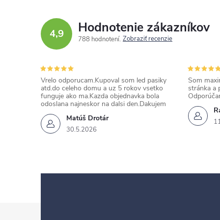
Hodnotenie zákazníkov
4,9
Zobraziť recenzie
788 hodnotení
Vrelo odporucam.Kupoval som led pasiky
Som maxim
atd.do celeho domu a uz 5 rokov vsetko
stránka a 
funguje ako ma.Kazda objednavka bola
Odporúča
odoslana najneskor na dalsi den.Dakujem
Ra
Matúš Drotár
1
30.5.2026
Z