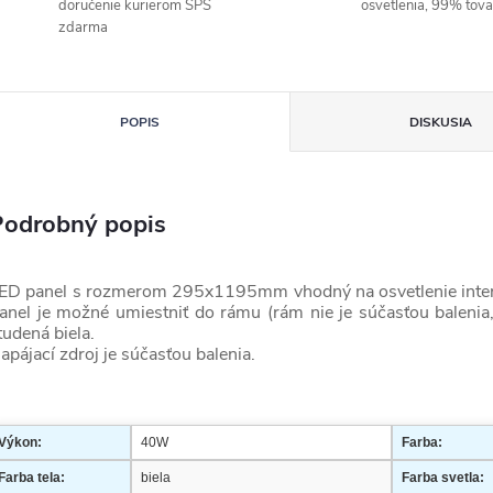
doručenie kurierom SPS
osvetlenia, 99% tov
zdarma
POPIS
DISKUSIA
Podrobný popis
ED panel s rozmerom 295x1195mm vhodný na osvetlenie interiéro
anel je možné umiestniť do rámu (rám nie je súčasťou baleni
tudená biela.
apájací zdroj je súčasťou balenia.
Výkon:
40W
Farba:
Farba tela:
biela
Farba svetla: