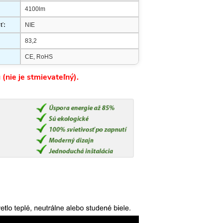
4100lm
ť:
NIE
83,2
CE, RoHS
(nie je stmievateľný).