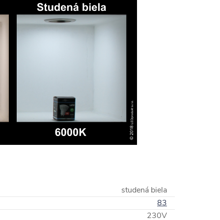
studená biela
83
230V