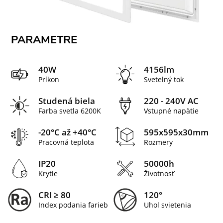
PARAMETRE
40W
4156lm
Príkon
Svetelný tok
Studená biela
220 - 240V AC
Farba svetla 6200K
Vstupné napätie
-20°C až +40°C
595x595x30mm
Pracovná teplota
Rozmery
IP20
50000h
Krytie
Životnosť
CRI ≥ 80
120°
Index podania farieb
Uhol svietenia