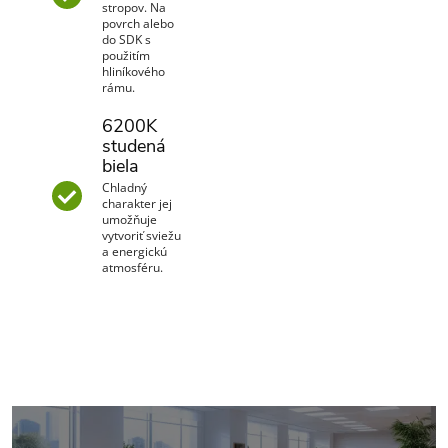
stropov. Na
povrch alebo
do SDK s
použitím
hliníkového
rámu.
6200K
studená
biela
Chladný
charakter jej
umožňuje
vytvoriť sviežu
a energickú
atmosféru.