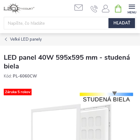
Prejsť
NÁKUPN
na
KOŠÍK
obsah
HĽADAŤ
Veľké LED panely
LED panel 40W 595x595 mm - studená
biela
Kód:
PL-6060CW
Záruka 5 rokov