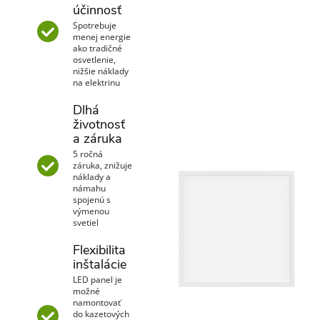
účinnosť
Spotrebuje
menej energie
ako tradičné
osvetlenie,
nižšie náklady
na elektrinu
Dlhá
životnosť
a záruka
5 ročná
záruka, znižuje
náklady a
námahu
spojenú s
výmenou
svetiel
Flexibilita
inštalácie
LED panel je
možné
namontovať
do kazetových