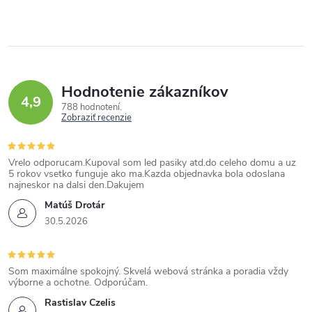
Hodnotenie zákazníkov
4,9
788 hodnotení
Zobraziť recenzie
Vrelo odporucam.Kupoval som led pasiky atd.do celeho domu a uz
5 rokov vsetko funguje ako ma.Kazda objednavka bola odoslana
najneskor na dalsi den.Dakujem
Matúš Drotár
30.5.2026
Som maximálne spokojný. Skvelá webová stránka a poradia vždy
výborne a ochotne. Odporúčam.
Rastislav Czelis