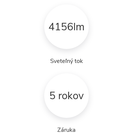
4156lm
Sveteľný tok
5 rokov
Záruka