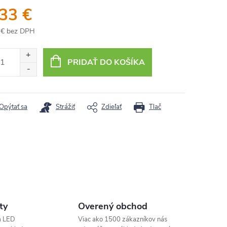
,33 €
 € bez DPH
otková
:
PRIDAŤ DO KOŠÍKA
Opýtať sa
Strážiť
Zdieľať
Tlač
ty
Overený obchod
a LED
Viac ako 1500 zákazníkov nás