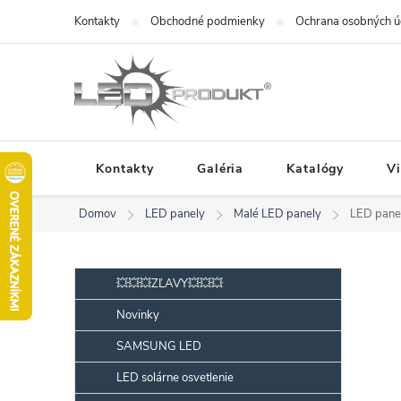
Prejsť
Kontakty
Obchodné podmienky
Ochrana osobných ú
na
obsah
Kontakty
Galéria
Katalógy
V
Domov
LED panely
Malé LED panely
LED panel
B
Preskočiť
💥💥💥ZĽAVY💥💥💥
kategórie
o
Novinky
č
SAMSUNG LED
n
ý
LED solárne osvetlenie