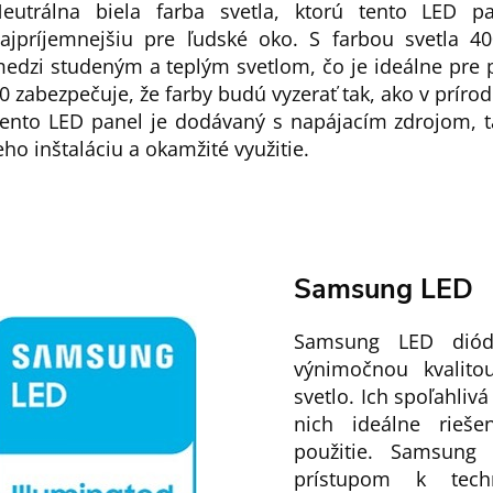
eutrálna biela farba svetla, ktorú tento LED p
ajpríjemnejšiu pre ľudské oko. S farbou svetla 4
edzi studeným a teplým svetlom, čo je ideálne pre 
0 zabezpečuje, že farby budú vyzerať tak, ako v prírod
ento LED panel je dodávaný s napájacím zdrojom, 
eho inštaláciu a okamžité využitie.
Samsung LED
Samsung LED diód
výnimočnou kvalito
svetlo. Ich spoľahlivá
nich ideálne rieš
použitie. Samsung
prístupom k tech