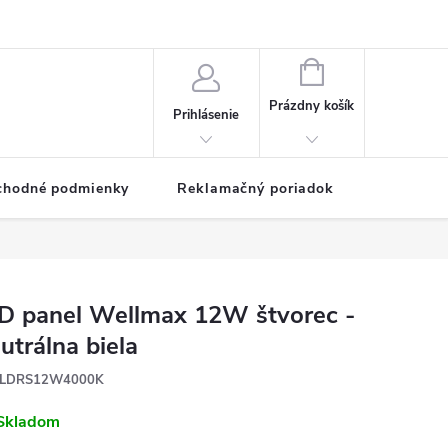
NÁKUPNÝ
KOŠÍK
Prázdny košík
Prihlásenie
chodné podmienky
Reklamačný poriadok
D panel Wellmax 12W štvorec -
utrálna biela
LDRS12W4000K
Skladom