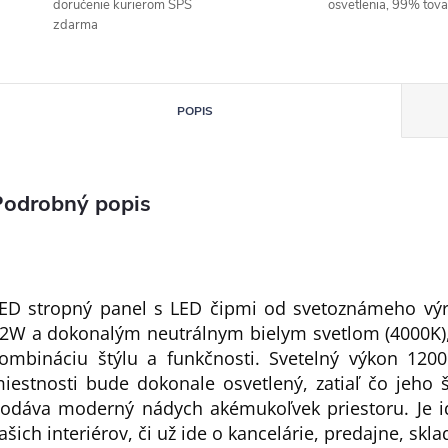
doručenie kurierom SPS
osvetlenia, 99% tov
zdarma
POPIS
Podrobný popis
ED stropný panel s LED čipmi od svetoznámeho v
2W a dokonalým neutrálnym bielym svetlom (4000K), 
ombináciu štýlu a funkčnosti. Svetelný výkon 1200
iestnosti bude dokonale osvetlený, zatiaľ čo jeho š
odáva moderný nádych akémukoľvek priestoru. Je i
ašich interiérov, či už ide o kancelárie, predajne, skla