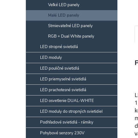
Veľké LED panely
Malé LED panely
Stmievateľné LED panely
RGB + Dual White panely
LED stropné svietidlá
LED moduly
LED pouličné svietidlá
LED priemyselné svietidlá
LED prachotesné svietidlá
L
LED osvetlenie DUAL-WHITE
1
k
LED moduly do stropných svietidiel
m
Podhľadové svietidlá - rámiky
d
v
Pohybové senzory 230V