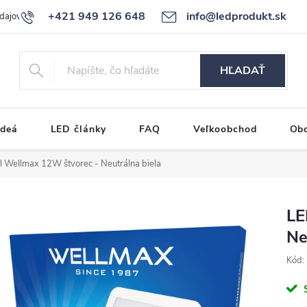
+421 949 126 648
info@ledprodukt.sk
dajov
Reklamačný poriadok
HĽADAŤ
ideá
LED články
FAQ
Veľkoobchod
Ob
 Wellmax 12W štvorec - Neutrálna biela
LE
Ne
Kód: