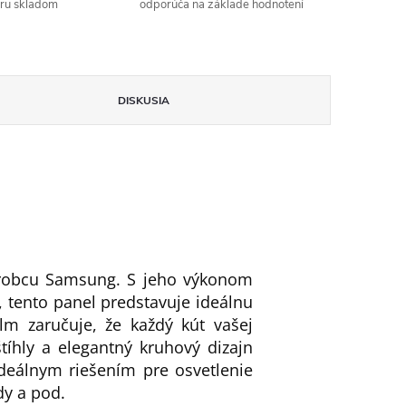
aru skladom
odporúča na základe hodnotení
DISKUSIA
ýrobcu Samsung. S jeho výkonom
tento panel predstavuje ideálnu
lm zaručuje, že každý kút vašej
tíhly a elegantný kruhový dizajn
deálnym riešením pre osvetlenie
dy a pod.