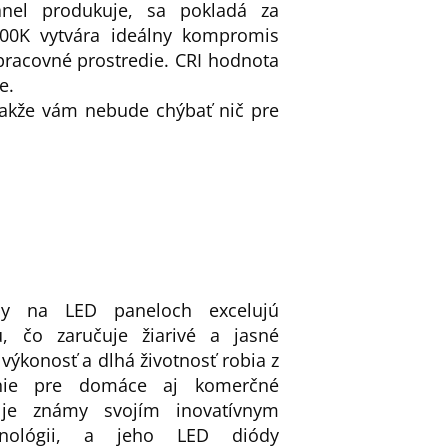
anel produkuje, sa pokladá za
000K vytvára ideálny kompromis
pracovné prostredie. CRI hodnota
e.
takže vám nebude chýbať nič pre
y na LED paneloch excelujú
u, čo zaručuje žiarivé a jasné
 výkonosť a dlhá životnosť robia z
enie pre domáce aj komerčné
 je známy svojím inovatívnym
nológii, a jeho LED diódy