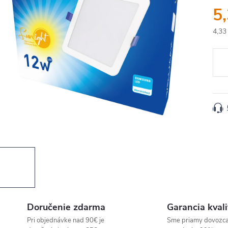
5
4,33
Jedn
cena
Doručenie zdarma
Garancia kvali
Pri objednávke nad 90€ je
Sme priamy dovozc