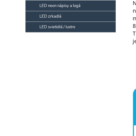
N
LED neon nápisy a logá
n
LED zrkadlá
m
8
LED svietidlá / lustre
T
j