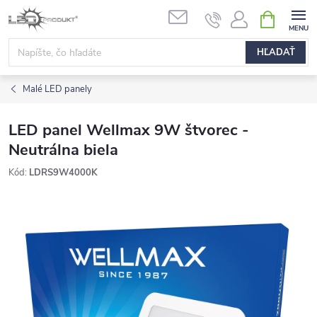
Prejsť
NÁKUPN
na
KOŠÍK
obsah
HĽADAŤ
Malé LED panely
LED panel Wellmax 9W štvorec -
Neutrálna biela
Kód:
LDRS9W4000K