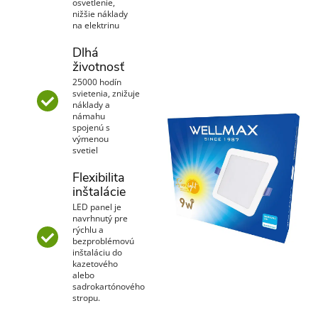
osvetlenie,
nižšie náklady
na elektrinu
Dlhá
životnosť
25000 hodín
svietenia, znižuje
náklady a
námahu
spojenú s
výmenou
svetiel
Flexibilita
inštalácie
LED panel je
navrhnutý pre
rýchlu a
bezproblémovú
inštaláciu do
kazetového
alebo
sadrokartónového
stropu.