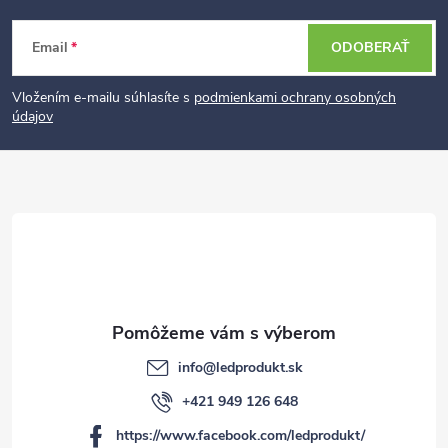
Z
Email
ODOBERAŤ
á
p
Vložením e-mailu súhlasíte s
podmienkami ochrany osobných
údajov
ä
t
i
e
info
@
ledprodukt.sk
+421 949 126 648
https://www.facebook.com/ledprodukt/