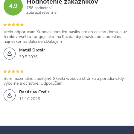
Hodnotenie zákazníkov
4,9
788 hodnotení
Zobraziť recenzie
Vrelo odporucam.Kupoval som led pasiky atd.do celeho domu a uz
5 rokov vsetko funguje ako ma.Kazda objednavka bola odoslana
najneskor na dalsi den.Dakujem
Matúš Drotár
30.5.2026
Som maximálne spokojný. Skvelá webová stránka a poradia vždy
výborne a ochotne. Odporúčam.
Rastislav Czelis
11.10.2025