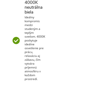
4000K
neutrálna
biela
Ideálny
kompromis
medzi
studeným a
teplým
svetlom. 4000K
poskytuje
ideálne
osvetlenie pre
prácu,
relaxáciu aj
zábavu, čím
vytvára
príjemnú
atmosféru v
každom
prostredí.