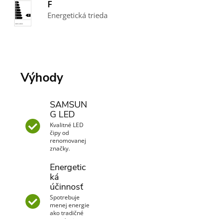
F
Energetická trieda
Výhody
SAMSUN
G LED
Kvalitné LED
čipy od
renomovanej
značky.
Energetic
ká
účinnosť
Spotrebuje
menej energie
ako tradičné