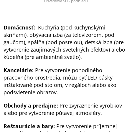
Osvetlenie SDK podhľadu
Domácnosť:
Kuchyňa (pod kuchynskými
skriňami), obývacia izba (za televízorom, pod
gaučom), spálňa (pod posteľou), detská izba (pre
vytvorenie zaujímavých svetelných efektov) alebo
kúpeľňa (pre ambientné svetlo).
Kancelárie:
Pre vytvorenie pohodlného
pracovného prostredia, môžu byť LED pásky
inštalované pod stolom, v regáloch alebo ako
podsvietenie obrazov.
Obchody a predajne:
Pre zvýraznenie výrobkov
alebo pre vytvorenie pútavej atmosféry.
Reštaurácie a bary:
Pre vytvorenie príjemnej