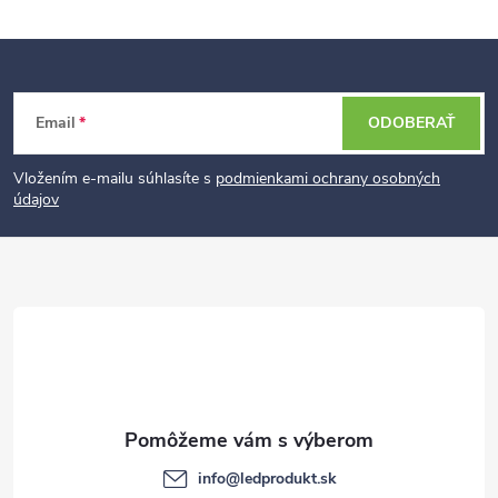
Z
Email
ODOBERAŤ
á
p
Vložením e-mailu súhlasíte s
podmienkami ochrany osobných
údajov
ä
t
i
e
info
@
ledprodukt.sk