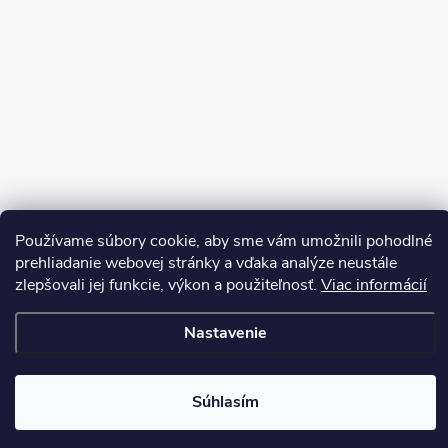
Používame súbory cookie, aby sme vám umožnili pohodlné
Sledovať na Instagrame
prehliadanie webovej stránky a vďaka analýze neustále
zlepšovali jej funkcie, výkon a použiteľnosť.
Viac informácií
Copyright 2026
LEDprodukt.sk
. Všetky práva vyhradené.
Nastavenie
Vytvoril Shoptet Premium
Súhlasím