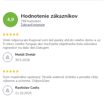
Hodnotenie zákazníkov
4,9
788 hodnotení
Zobraziť recenzie
Vrelo odporucam.Kupoval som led pasiky atd.do celeho domu a uz
5 rokov vsetko funguje ako ma.Kazda objednavka bola odoslana
najneskor na dalsi den.Dakujem
Matúš Drotár
30.5.2026
Som maximálne spokojný. Skvelá webová stránka a poradia vždy
výborne a ochotne. Odporúčam.
Rastislav Czelis
11.10.2025