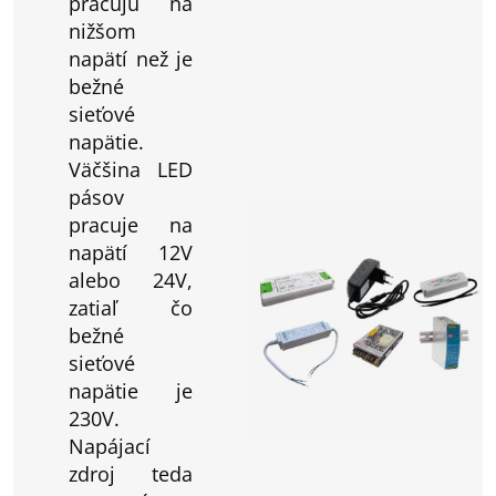
pracujú na
nižšom
napätí než je
bežné
sieťové
napätie.
Väčšina LED
pásov
pracuje na
napätí 12V
alebo 24V,
zatiaľ čo
bežné
sieťové
napätie je
230V.
Napájací
zdroj teda