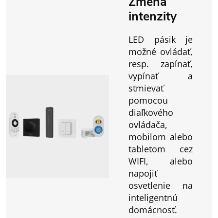
Zmena
intenzity
LED pásik je
možné ovládať,
resp. zapínať,
vypínať a
stmievať
pomocou
diaľkového
ovládača,
mobilom alebo
tabletom cez
WIFI, alebo
napojiť
osvetlenie na
inteligentnú
domácnosť.