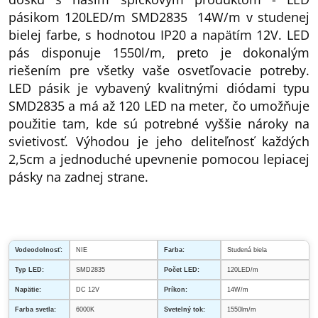
pásikom 120LED/m SMD2835 14W/m v studenej
bielej farbe, s hodnotou IP20 a napätím 12V. LED
pás disponuje 1550l/m, preto je dokonalým
riešením pre všetky vaše osvetľovacie potreby.
LED pásik je vybavený kvalitnými diódami typu
SMD2835 a má až 120 LED na meter, čo umožňuje
použitie tam, kde sú potrebné vyššie nároky na
svietivosť. Výhodou je jeho deliteľnosť každých
2,5cm a jednoduché upevnenie pomocou lepiacej
pásky na zadnej strane.
Vodeodolnosť:
NIE
Farba:
Studená biela
Typ LED:
SMD2835
Počet LED:
120LED/m
Napätie:
DC 12V
Príkon:
14W/m
Farba svetla:
6000K
Svetelný tok:
1550lm/m