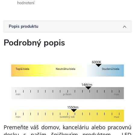
hodnotení
Popis produktu
Podrobný popis
6000K
Teplá biela
Neutrálna biela
Studená biela
14W/m
min
príkon
max
1550lm
min
svetelný tok
max
Premeňte váš domov, kanceláriu alebo pracovnú
dosku s naším špičkovým produktom - LED