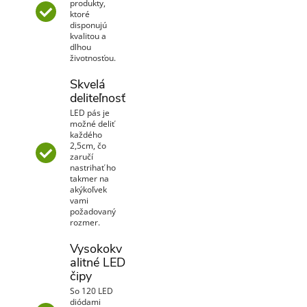
produkty,
ktoré
disponujú
kvalitou a
dlhou
životnosťou.
Skvelá
deliteľnosť
LED pás je
možné deliť
každého
2,5cm, čo
zaručí
nastrihať ho
takmer na
akýkoľvek
vami
požadovaný
rozmer.
Vysokokv
alitné LED
čipy
So 120 LED
diódami