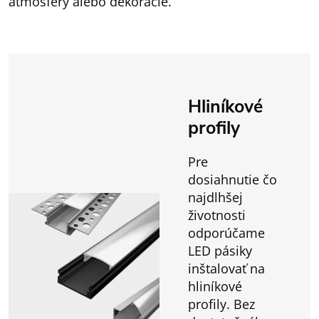
atmosféry alebo dekorácie.
Hliníkové
profily
Pre
dosiahnutie čo
najdlhšej
životnosti
odporúčame
LED pásiky
inštalovať na
hliníkové
profily. Bez