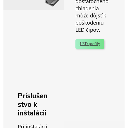
dostatočného
chladenia
môže dôjsť k
poškodeniu
LED čipov.
LED profily
Príslušen
stvo k
inštalácii
Pri inštalácii