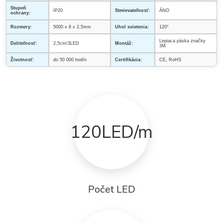
Stupeň
IP20
Stmievateľnosť:
ÁNO
ochrany:
Rozmery:
5000 x 8 x 2,5mm
Uhol svietenia:
120°
Lepiaca páska značky
Deliteľnosť:
2,5cm/3LED
Montáž:
3M
Životnosť:
do 50 000 hodín
Certifikácia:
CE, RoHS
120LED/m
Počet LED