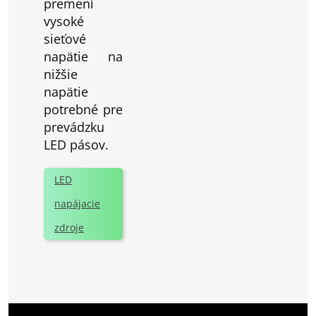
premení
vysoké
sieťové
napätie na
nižšie
napätie
potrebné pre
prevádzku
LED pásov.
LED
napájacie
zdroje