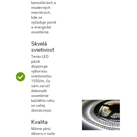
kanceláriách a
moderných
interiéroch,
kde sa
vyžaduje jasné
a energické
osvetlenie.
Skvelá
svietivosť
Tento LED
pásik
disponuje
výbornou
svietivosťou
1550/m, čo
vám zaručí
dokonalé
osvetlenie
každého rohu
vo vašej
domácnosti.
Kvalita
Máme plnú
dôveru v naše