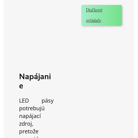
Diaľkové
ovládače
Napájani
e
LED pásy
potrebujú
napájací
zdroj,
pretože