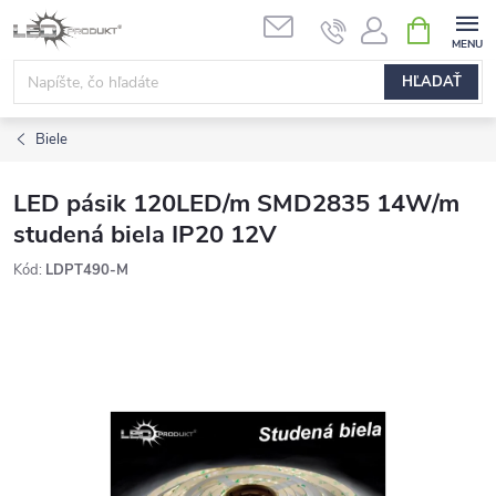
Prejsť
NÁKUPN
na
KOŠÍK
obsah
HĽADAŤ
Biele
LED pásik 120LED/m SMD2835 14W/m
studená biela IP20 12V
Kód:
LDPT490-M