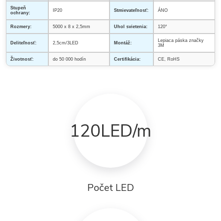
Stupeň
IP20
Stmievateľnosť:
ÁNO
ochrany:
Rozmery:
5000 x 8 x 2,5mm
Uhol svietenia:
120°
Lepiaca páska značky
Deliteľnosť:
2,5cm/3LED
Montáž:
3M
Životnosť:
do 50 000 hodín
Certifikácia:
CE, RoHS
120LED/m
Počet LED