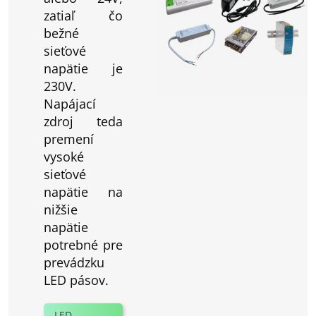
zatiaľ čo
bežné
sieťové
napätie je
230V.
Napájací
zdroj teda
premení
vysoké
sieťové
napätie na
nižšie
napätie
potrebné pre
prevádzku
LED pásov.
LED