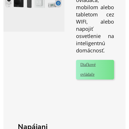
mobilom alebo
tabletom cez
WIFI, alebo
napojiť
osvetlenie na
inteligentnú
domácnosť.
Diaľkové
ovládače
Napájani