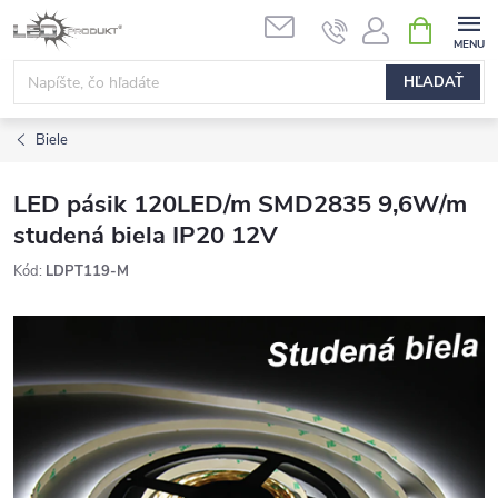
Prejsť
NÁKUPN
na
KOŠÍK
obsah
HĽADAŤ
Biele
LED pásik 120LED/m SMD2835 9,6W/m
studená biela IP20 12V
Kód:
LDPT119-M