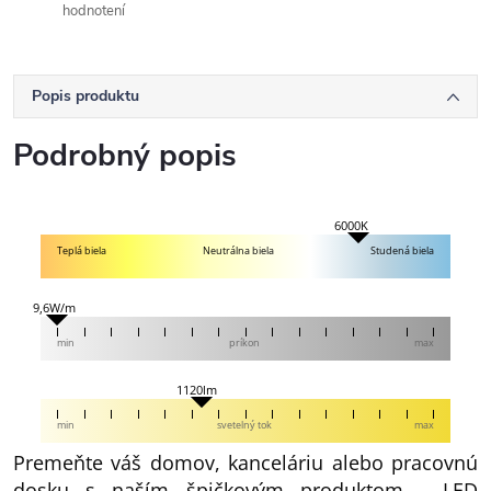
hodnotení
Popis produktu
Podrobný popis
6000K
Teplá biela
Neutrálna biela
Studená biela
9,6W/m
min
príkon
max
1120lm
min
svetelný tok
max
Premeňte váš domov, kanceláriu alebo pracovnú
dosku s naším špičkovým produktom - LED