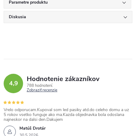
Parametre produktu
Diskusia
Hodnotenie zákazníkov
4,9
788 hodnotení
Zobraziť recenzie
Vrelo odporucam.Kupoval som led pasiky atd.do celeho domu a uz
5 rokov vsetko funguje ako ma.Kazda objednavka bola odoslana
najneskor na dalsi den.Dakujem
Matúš Drotár
30.5.2026