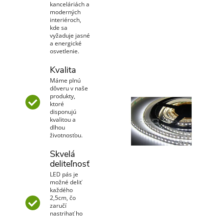
kanceláriách a
moderných
interiéroch,
kde sa
vyžaduje jasné
a energické
osvetlenie.
Kvalita
Máme plnú
dôveru v naše
produkty,
ktoré
disponujú
kvalitou a
dlhou
životnosťou.
Skvelá
deliteľnosť
LED pás je
možné deliť
každého
2,5cm, čo
zaručí
nastrihať ho