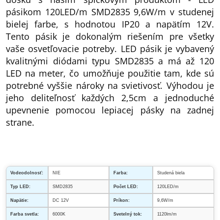
pásikom 120LED/m SMD2835 9,6W/m v studenej
bielej farbe, s hodnotou IP20 a napätím 12V.
Tento pásik je dokonalým riešením pre všetky
vaše osvetľovacie potreby. LED pásik je vybavený
kvalitnými diódami typu SMD2835 a má až 120
LED na meter, čo umožňuje použitie tam, kde sú
potrebné vyššie nároky na svietivosť. Výhodou je
jeho deliteľnosť každých 2,5cm a jednoduché
upevnenie pomocou lepiacej pásky na zadnej
strane.
Vodeodolnosť:
NIE
Farba:
Studená biela
Typ LED:
SMD2835
Počet LED:
120LED/m
Napätie:
DC 12V
Príkon:
9,6W/m
Farba svetla:
6000K
Svetelný tok:
1120lm/m