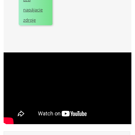
napájacie
zdroje