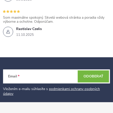
Som maximálne spokojný. Skvelá webová stránka a poradia vždy
výborne a ochotne. Odporúčam.
Rastislav Czelis
11.10.2025
Z
Email
ODOBERAŤ
á
p
Vložením e-mailu súhlasíte s
podmienkami ochrany osobných
údajov
ä
t
i