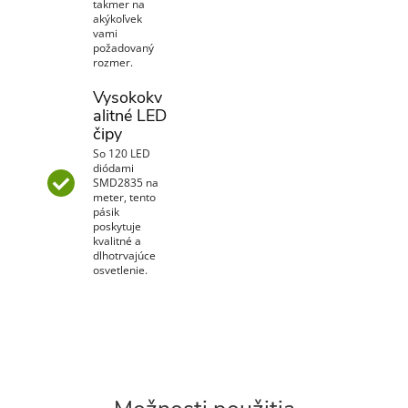
takmer na
akýkoľvek
vami
požadovaný
rozmer.
Vysokokv
alitné LED
čipy
So 120 LED
diódami
SMD2835 na
meter, tento
pásik
poskytuje
kvalitné a
dlhotrvajúce
osvetlenie.