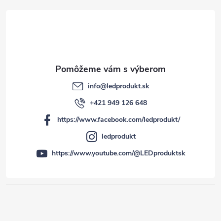
e
info
@
ledprodukt.sk
+421 949 126 648
https://www.facebook.com/ledprodukt/
ledprodukt
https://www.youtube.com/@LEDproduktsk