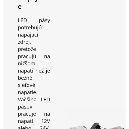
e
LED pásy
potrebujú
napájací
zdroj,
pretože
pracujú na
nižšom
napätí než je
bežné
sieťové
napätie.
Väčšina LED
pásov
pracuje na
napätí 12V
alebo 24V,